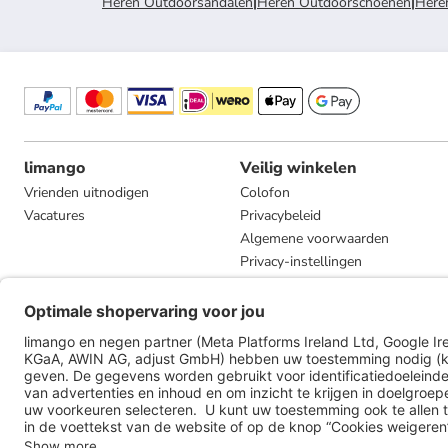
Heren Outdoorsandalen
|
Heren Outdoorschoenen
|
Here
limango
Veilig winkelen
Vrienden uitnodigen
Colofon
Vacatures
Privacybeleid
Algemene voorwaarden
Privacy-instellingen
Compliance