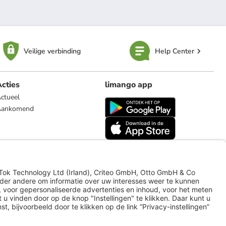
Veilige verbinding
Help Center
cties
limango app
ctueel
Aankomend
limango.de
limango.pl