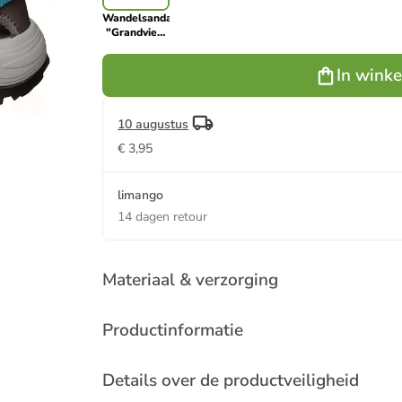
Wandelsandalen
"Grandview
Max"
grijs/turquoise
In wink
10 augustus
€ 3,95
limango
14 dagen retour
Materiaal & verzorging
Productinformatie
Details over de productveiligheid