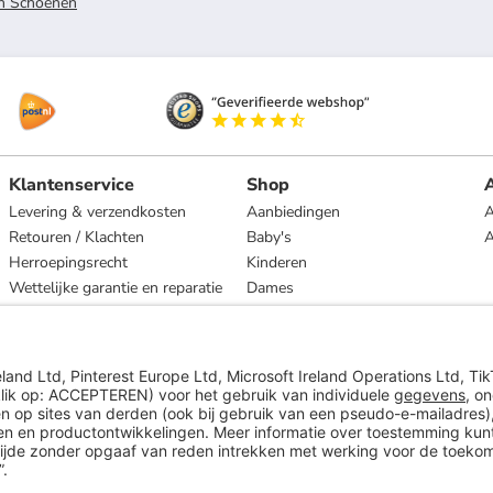
n Schoenen
Klantenservice
Shop
A
Levering & verzendkosten
Aanbiedingen
A
Retouren / Klachten
Baby's
Herroepingsrecht
Kinderen
Wettelijke garantie en reparatie
Dames
Heren
Wonen
Merken
* Op basis van de adviesprijs van de fabrikant