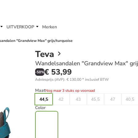
UITVERKOOP
Merken
andalen "Grandview Max" grijs/turquoise
Teva
Wandelsandalen "Grandview Max" grij
€ 53,99
-
58
%
Adviesprijs (AVP)
:
€ 130,00
*
inclusief BTW
Maat
Nog maar 3 stuks op voorraad
44,5
42
43
45,5
47
40,5
Color