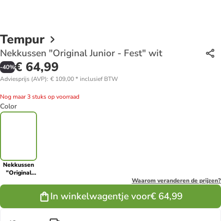
Tempur
Nekkussen "Original Junior - Fest" wit
€ 64,99
-
40
%
Adviesprijs (AVP)
:
€ 109,00
*
inclusief BTW
Nog maar 3 stuks op voorraad
Color
Nekkussen
"Original
Junior - Fest"
Waarom veranderen de prijzen?
wit
In winkelwagentje voor
€ 64,99