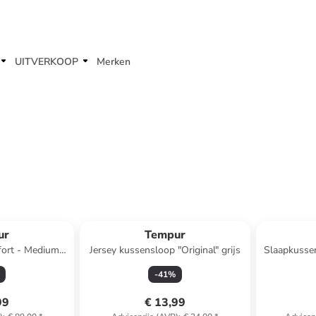
UITVERKOOP
Merken
ur
Tempur
ort - Medium"
Jersey kussensloop "Original" grijs
Slaapkussen
 (B)80 cm
wit -
-
41
%
99
€ 13,99