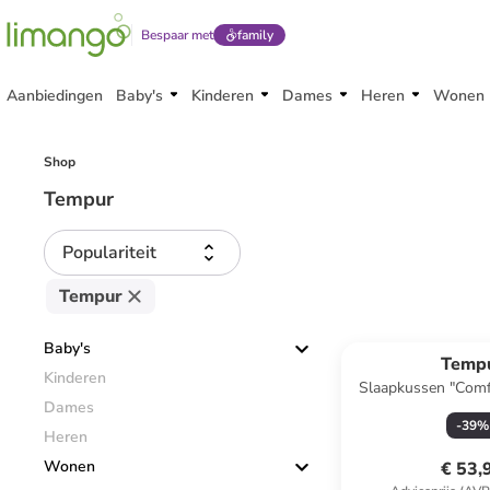
Bespaar met
family
Aanbiedingen
Baby's
Kinderen
Dames
Heren
Wonen
Shop
Tempur
Populariteit
Tempur
Baby's
Temp
Kinderen
Slaapkussen "Comf
Dames
wit - (L)40 x
-
39
%
Heren
Wonen
€ 53,