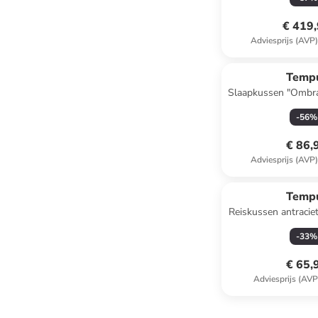
€ 419
Adviesprijs (AVP
Temp
Slaapkussen "Ombrac
x (B)60
-
56
%
€ 86,
Adviesprijs (AVP
Temp
Reiskussen antraciet
cm
-
33
%
€ 65,
Adviesprijs (AVP