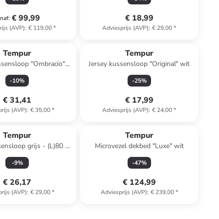
€ 99,99
€ 18,99
naf
:
rijs (AVP)
:
€ 119,00
*
Adviesprijs (AVP)
:
€ 29,00
*
Tempur
Tempur
ssensloop "Ombracio"
Jersey kussensloop "Original" wit
- (L)60 x (B)50 cm
-
10
%
-
25
%
€ 31,41
€ 17,99
rijs (AVP)
:
€ 35,00
*
Adviesprijs (AVP)
:
€ 24,00
*
Tempur
Tempur
ensloop grijs - (L)80 x
Microvezel dekbed "Luxe" wit
(B)40 cm
-
9
%
-
47
%
€ 26,17
€ 124,99
rijs (AVP)
:
€ 29,00
*
Adviesprijs (AVP)
:
€ 239,00
*