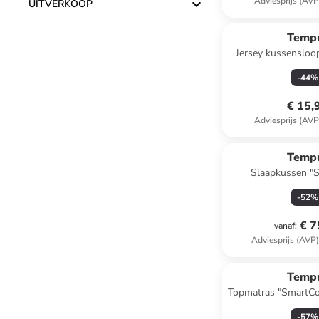
Adviesprijs (AVP
UITVERKOOP
Temp
Jersey kussenslo
beige - (L)63 
-
44
%
€ 15,
Adviesprijs (AVP
Temp
Slaapkussen "S
-
52
%
€ 7
vanaf
:
Adviesprijs (AVP
Temp
Topmatras "SmartCoo
x (B)90
-
57
%