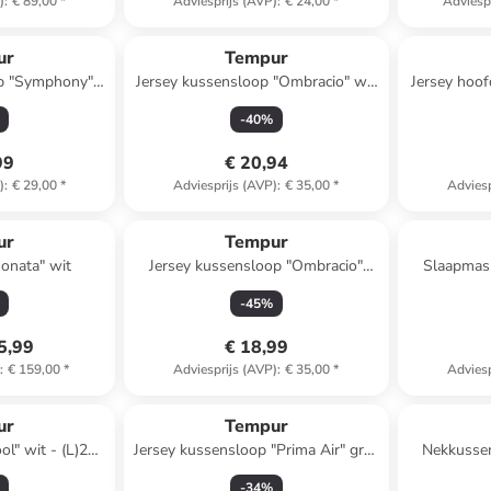
)
:
€ 89,00
*
Adviesprijs (AVP)
:
€ 24,00
*
Adviesp
ur
Tempur
op "Symphony"
Jersey kussensloop "Ombracio" wit
Jersey hoo
x (B)43 cm
- (L)56 x (B)48 cm
-
40
%
99
€ 20,94
)
:
€ 29,00
*
Adviesprijs (AVP)
:
€ 35,00
*
Adviesp
ur
Tempur
onata" wit
Jersey kussensloop "Ombracio"
Slaapmask
grijs - (L)56 x (B)48 cm
-
45
%
5,99
€ 18,99
)
:
€ 159,00
*
Adviesprijs (AVP)
:
€ 35,00
*
Adviesp
ur
Tempur
l" wit - (L)200
Jersey kussensloop "Prima Air" grijs
Nekkussen
 cm
- (L)63 x (B)43 cm
-
34
%