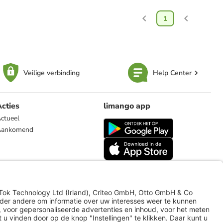
1
Veilige verbinding
Help Center
cties
limango app
ctueel
Aankomend
limango.de
limango.pl