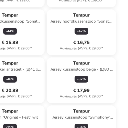
rijs (AVP)
:
€ 199,00
*
Adviesprijs (AVP)
:
€ 109,00
*
Tempur
Tempur
fdkussensloop "Sonata"
Jersey hoofdkussensloop "Sonata"
grijs
wit
-
44
%
-
42
%
€ 15,99
€ 16,75
rijs (AVP)
:
€ 29,00
*
Adviesprijs (AVP)
:
€ 29,00
*
Tempur
Tempur
er antraciet - (B)41 x
Jersey kussensloop beige - (L)80 x
(H)9 cm
(B)40 cm
-
46
%
-
37
%
€ 20,99
€ 17,99
rijs (AVP)
:
€ 39,00
*
Adviesprijs (AVP)
:
€ 29,00
*
Tempur
Tempur
 "Original - Fest" wit
Jersey kussensloop "Symphony"
wit - (L)63 x (B)43 cm
-
15
%
-
34
%