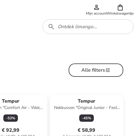
Mijn account
Winkelwagentje
Alle filters
Tempur
Tempur
 "Comfort Air - Weich"
Nekkussen "Original Junior - Fest"
 (L)40 x (B)80 cm
wit
-
53
%
-
45
%
€ 92,99
€ 58,99