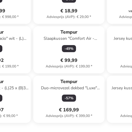
,99
€ 18,99
va
)
:
€ 998,00
*
Adviesprijs (AVP)
:
€ 29,00
*
Adviesp
ur
Tempur
io" wit - (L)50
Slaapkussen "Comfort Air -
Jersey ku
 cm
Medium" wit - (L)40 x (B)80 cm
beige 
-
49
%
92
€ 99,99
)
:
€ 199,00
*
Adviesprijs (AVP)
:
€ 199,00
*
Adviesp
ur
Tempur
 - (L)25 x (B)31
Duo-microvezel dekbed "Luxe"
Jersey kuss
wit/Weiß
-
57
%
97
€ 169,99
)
:
€ 99,00
*
Adviesprijs (AVP)
:
€ 399,00
*
Adviesp