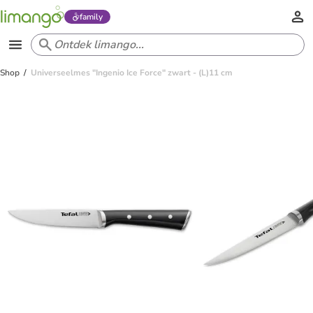
family
Shop
Universeelmes "Ingenio Ice Force" zwart - (L)11 cm