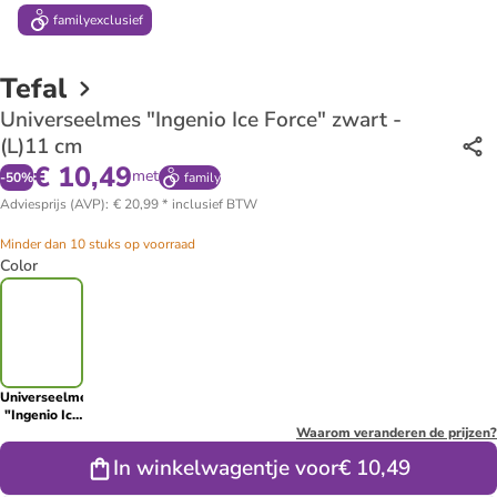
family
exclusief
Tefal
Universeelmes "Ingenio Ice Force" zwart -
(L)11 cm
€ 10,49
met
-
50
%
family
Adviesprijs (AVP)
:
€ 20,99
*
inclusief BTW
Minder dan 10 stuks op voorraad
Color
Universeelmes
"Ingenio Ice
Force" zwart
Waarom veranderen de prijzen?
- (L)11 cm
In winkelwagentje voor
€ 10,49