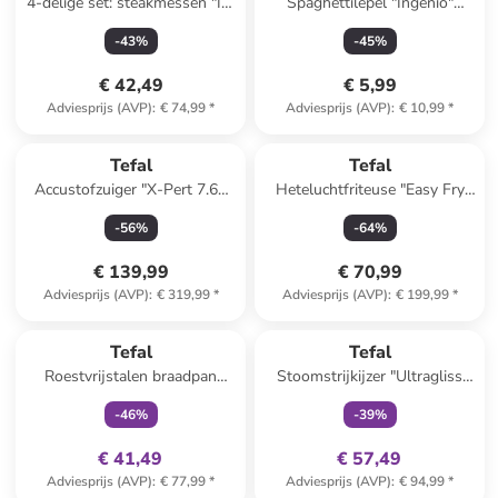
4-delige set: steakmessen "Ice
Spaghettilepel "Ingenio"
Force" zilverkleurig/zwart -
donkerbruin - (L)33,7 cm
-
43
%
-
45
%
(L)11 cm
€ 42,49
€ 5,99
Adviesprijs (AVP)
:
€ 74,99
*
Adviesprijs (AVP)
:
€ 10,99
*
Reeds in een ander winkelwagentje
Tefal
Tefal
Accustofzuiger "X-Pert 7.60
Heteluchtfriteuse "Easy Fry
Allergy - RH6A31WO"
Max" donkergroen
-
56
%
-
64
%
paars/zwart
€ 139,99
€ 70,99
Adviesprijs (AVP)
:
€ 319,99
*
Adviesprijs (AVP)
:
€ 199,99
*
family
exclusief
family
exclusief
Tefal
Tefal
Roestvrijstalen braadpan
Stoomstrijkijzer "Ultragliss
"Cook smart" - Ø 28 cm
Plus Anti-Kalk" blauw
-
46
%
-
39
%
€ 41,49
€ 57,49
Adviesprijs (AVP)
:
€ 77,99
*
Adviesprijs (AVP)
:
€ 94,99
*