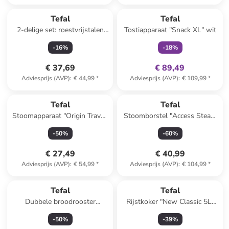
family
exclusief
Tefal
Tefal
2-delige set: roestvrijstalen
Tostiapparaat "Snack XL" wit
pan met deksel "Duetto" - Ø
-
16
%
-
18
%
16 cm
€ 37,69
€ 89,49
Adviesprijs (AVP)
:
€ 44,99
*
Adviesprijs (AVP)
:
€ 109,99
*
Tefal
Tefal
Stoomapparaat "Origin Travel"
Stoomborstel "Access Steam
mintgroen
Pocket" wit/zwart
-
50
%
-
60
%
€ 27,49
€ 40,99
Adviesprijs (AVP)
:
€ 54,99
*
Adviesprijs (AVP)
:
€ 104,99
*
Tefal
Tefal
Dubbele broodrooster
Rijstkoker "New Classic 5L"
wit/zilverkleurig
zwart
-
50
%
-
39
%