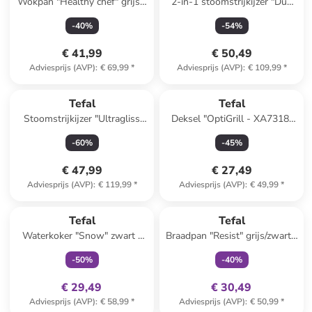
Wokpan "Healthy chef" grijs -
2-in-1 stoomstrijkijzer "Duo
Ø 28 cm
Power" wit/zwart/groen
-
40
%
-
54
%
€ 41,99
€ 50,49
Adviesprijs (AVP)
:
€ 69,99
*
Adviesprijs (AVP)
:
€ 109,99
*
Tefal
Tefal
Stoomstrijkijzer "Ultragliss
Deksel "OptiGrill - XA7318"
Plus" rood
zilverkleurig/zwart
-
60
%
-
45
%
€ 47,99
€ 27,49
Adviesprijs (AVP)
:
€ 119,99
*
Adviesprijs (AVP)
:
€ 49,99
*
family
exclusief
family
exclusief
Tefal
Tefal
Waterkoker "Snow" zwart -
Braadpan "Resist" grijs/zwart -
1,7 l
Ø 32 cm
-
50
%
-
40
%
€ 29,49
€ 30,49
Adviesprijs (AVP)
:
€ 58,99
*
Adviesprijs (AVP)
:
€ 50,99
*