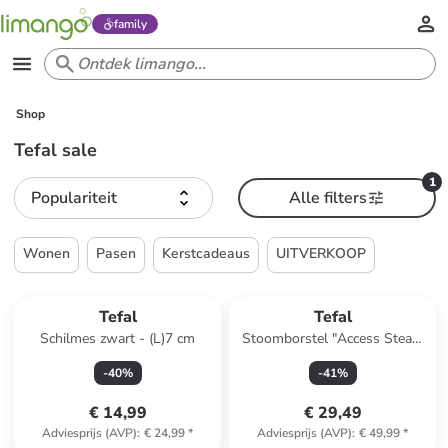
family
Shop
Tefal sale
1
Populariteit
Alle filters
Wonen
Pasen
Kerstcadeaus
UITVERKOOP
Tefal
Tefal
Schilmes zwart - (L)7 cm
Stoomborstel "Access Steam
First" wit/groen
-
40
%
-
41
%
€ 14,99
€ 29,49
Adviesprijs (AVP)
:
€ 24,99
*
Adviesprijs (AVP)
:
€ 49,99
*