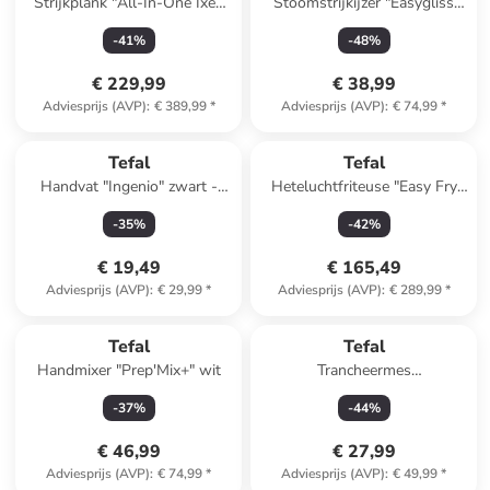
Strijkplank "All-In-One Ixeo
Stoomstrijkijzer "Easygliss
Vison" wit
Plus - FV5716E0" wit/paars
-
41
%
-
48
%
€ 229,99
€ 38,99
Adviesprijs (AVP)
:
€ 389,99
*
Adviesprijs (AVP)
:
€ 74,99
*
Tefal
Tefal
Handvat "Ingenio" zwart -
Heteluchtfriteuse "Easy Fry
(B)27 x (H)5 x (T)6 cm
Grill & Steam"
-
35
%
-
42
%
zwart/goudkleurig - 6,2 l
€ 19,49
€ 165,49
Adviesprijs (AVP)
:
€ 29,99
*
Adviesprijs (AVP)
:
€ 289,99
*
Tefal
Tefal
Handmixer "Prep'Mix+" wit
Trancheermes
zilverkleurig/zwart - (L)20 cm
-
37
%
-
44
%
€ 46,99
€ 27,99
Adviesprijs (AVP)
:
€ 74,99
*
Adviesprijs (AVP)
:
€ 49,99
*