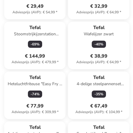
€ 29,49
€ 32,99
Adviesprijs (AVP)
:
€ 54,99
*
Adviesprijs (AVP)
:
€ 64,99
*
Tefal
Tefal
Stoomstrijkijzerstation
Wafelijzer zwart
"Express Protect" blauw
-
69
%
-
40
%
€ 144,99
€ 38,99
Adviesprijs (AVP)
:
€ 479,99
*
Adviesprijs (AVP)
:
€ 64,99
*
Tefal
Tefal
Heteluchtfriteuse "Easy Fry &
4-delige steelpannenset
Grill XXL" zwart - 1,5 kg
"Ingenio XL Force" zwart
-
74
%
-
35
%
€ 77,99
€ 67,49
Adviesprijs (AVP)
:
€ 309,99
*
Adviesprijs (AVP)
:
€ 104,99
*
Tefal
Tefal