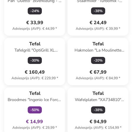
Pan "Duetto" zilverkleurig - Ø
Staafmixer "Turbomix -
28 cm
HB121838" zwart
-
24
%
-
38
%
€ 33,99
€ 24,49
Adviesprijs (AVP)
:
€ 44,99
*
Adviesprijs (AVP)
:
€ 39,99
*
Tefal
Tefal
Tafelgrill "OptiGrill XL
Hakmolen "La Moulinette
Upgrade - GC727810" zwart
1000" wit
-
30
%
-
20
%
€ 160,49
€ 67,99
Adviesprijs (AVP)
:
€ 229,99
*
Adviesprijs (AVP)
:
€ 84,99
*
family
exclusief
Tefal
Tefal
Broodmes "Ingenio Ice Force"
Wafelplaten "XA734810"
zwart
zwart
-
50
%
-
38
%
€ 14,99
€ 94,99
Adviesprijs (AVP)
:
€ 29,99
*
Adviesprijs (AVP)
:
€ 154,99
*