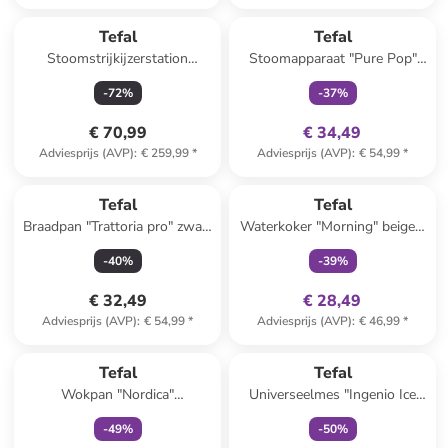
family
exclusief
Tefal
Tefal
Stoomstrijkijzerstation
Stoomapparaat "Pure Pop"
"Express Essential" wit/petrol
blauw/groen
-
72
%
-
37
%
€ 70,99
€ 34,49
Adviesprijs (AVP)
:
€ 259,99
*
Adviesprijs (AVP)
:
€ 54,99
*
family
exclusief
Tefal
Tefal
Braadpan "Trattoria pro" zwart
Waterkoker "Morning" beige -
- Ø 24 cm
1,7 l
-
40
%
-
39
%
€ 32,49
€ 28,49
Adviesprijs (AVP)
:
€ 54,99
*
Adviesprijs (AVP)
:
€ 46,99
*
family
exclusief
family
exclusief
Tefal
Tefal
Wokpan "Nordica"
Universeelmes "Ingenio Ice
zilverkleurig/zwart - Ø 28 cm
Force" zwart - (L)11 cm
-
49
%
-
50
%