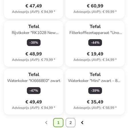
€ 47,49
€ 60,99
Adviesprijs (AVP)
:
€ 94,99
*
Adviesprijs (AVP)
:
€ 99,99
*
Tefal
Tefal
Rijstkoker "RK1028 New
Filterkoffiezetapparaat "Uno"
Classic" zwart - 3 l
zwart - 1,1 l
-
38
%
-
44
%
€ 48,99
€ 19,49
Adviesprijs (AVP)
:
€ 79,99
*
Adviesprijs (AVP)
:
€ 34,99
*
Tefal
Tefal
Waterkoker "KI6668E0" zwart
Waterkoker "Mini" zwart - 800
ml
-
47
%
-
39
%
€ 49,49
€ 35,49
Adviesprijs (AVP)
:
€ 94,99
*
Adviesprijs (AVP)
:
€ 58,99
*
1
2