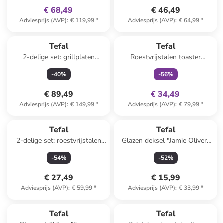
€ 68,49
€ 46,49
Adviesprijs (AVP)
:
€ 119,99
*
Adviesprijs (AVP)
:
€ 64,99
*
family
exclusief
Tefal
Tefal
2-delige set: grillplaten
Roestvrijstalen toaster
"Optigrill" zwart
"Element"
-
40
%
-
56
%
€ 89,49
€ 34,49
Adviesprijs (AVP)
:
€ 149,99
*
Adviesprijs (AVP)
:
€ 79,99
*
Tefal
Tefal
2-delige set: roestvrijstalen
Glazen deksel "Jamie Oliver"
pan met deksel "Duetto" - Ø
zilverkleurig - Ø 24 cm
-
54
%
-
52
%
20 cm
€ 27,49
€ 15,99
Adviesprijs (AVP)
:
€ 59,99
*
Adviesprijs (AVP)
:
€ 33,99
*
Tefal
Tefal