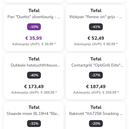
family
exclusief
Tefal
Tefal
Pan "Duetto" zilverkleurig - Ø
Wokpan "Renew on" grijs - Ø
24 cm
28 cm
-
10
%
-
41
%
€ 35,99
€ 52,49
Adviesprijs (AVP)
:
€ 39,99
*
Adviesprijs (AVP)
:
€ 89,99
*
Tefal
Tefal
Dubbele heteluchtfriteuse
Contactgrill "OptiGrill Elite"
"Dual Easy Fry" zwart - 11 l
zilverkleurig
-
40
%
-
27
%
€ 173,49
€ 187,49
Adviesprijs (AVP)
:
€ 289,99
*
Adviesprijs (AVP)
:
€ 259,99
*
Tefal
Tefal
Staande mixer BL19H4 "Blend
Bakinzet "XA7258 Snacking &
Up" blauw/zwart - 700 ml
Baking" voor de OptiGrill
-
32
%
-
20
%
zwart - 1,6 l