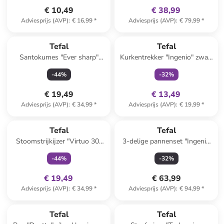
€ 10,49
€ 38,99
Adviesprijs (AVP)
:
€ 16,99
*
Adviesprijs (AVP)
:
€ 79,99
*
family
exclusief
Tefal
Tefal
Santokumes "Ever sharp"
Kurkentrekker "Ingenio" zwart
zwart - (L)16,5 cm
- (L)23 cm
-
44
%
-
32
%
€ 19,49
€ 13,49
Adviesprijs (AVP)
:
€ 34,99
*
Adviesprijs (AVP)
:
€ 19,99
*
family
exclusief
Tefal
Tefal
Stoomstrijkijzer "Virtuo 30"
3-delige pannenset "Ingenio
groen
XL Force" zwart
-
44
%
-
32
%
€ 19,49
€ 63,99
Adviesprijs (AVP)
:
€ 34,99
*
Adviesprijs (AVP)
:
€ 94,99
*
Tefal
Tefal