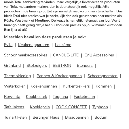
mooie Tefal aanbieding te vinden. Maar vergelijk je liever eerst de producten 
van Tefal met andere merken, dan is dat natuurlijk ook mogelijk. Alle 
producten in de limango outlet zijn namelijk met korting aan te schaffen. Dus 
biedt Tefal niet precies wat je zoekt, kijk dan ook gerust eens naar merken als 
Rösle, 
Westmark
 of 
Moulinex
. De keuze is namelijk helemaal aan jou. Want 
limango heeft graag dat je het huishouden precies op jouw manier kunt doen. 
Ben jij er al uit?
Misschien bevallen deze producten je ook
:
Evila
Keukenapparaten
Lancôme
Schoonmaakaccessoires
CANDLE-LITE
Grill Accessoires
Grünland
Stofzuigers
BESTRON
Blenders
Thermokleding
Pannen & Koekenpannen
Scheerapparaten
Waterkoker
Koekenpannen
Kurkentrekkers
Kommen
Rowenta
Kookbestek
Tognana
Fackelmann
Tafellakens
Kooklepels
COOK CONCEPT
Typhoon
Tuinartikelen
Berlinger Haus
Braadpannen
Bodum