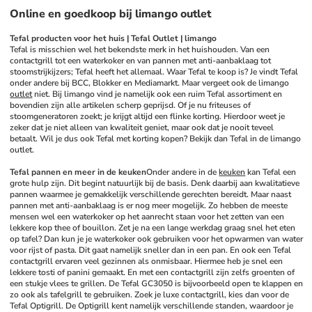
Online en goedkoop bij limango outlet
Tefal producten voor het huis | Tefal Outlet | limango
Tefal is misschien wel het bekendste merk in het huishouden. Van een 
contactgrill tot een waterkoker en van pannen met anti-aanbaklaag tot 
stoomstrijkijzers; Tefal heeft het allemaal. Waar Tefal te koop is? Je vindt Tefal 
onder andere bij BCC, Blokker en Mediamarkt. Maar vergeet ook de limango 
outlet
 niet. Bij limango vind je namelijk ook een ruim Tefal assortiment en 
bovendien zijn alle artikelen scherp geprijsd. Of je nu friteuses of 
stoomgeneratoren zoekt; je krijgt altijd een flinke korting. Hierdoor weet je 
zeker dat je niet alleen van kwaliteit geniet, maar ook dat je nooit teveel 
betaalt. Wil je dus ook Tefal met korting kopen? Bekijk dan Tefal in de limango 
outlet. 
Tefal pannen en meer in de keuken
Onder andere in de 
keuken
 kan Tefal een 
grote hulp zijn. Dit begint natuurlijk bij de basis. Denk daarbij aan kwalitatieve 
pannen waarmee je gemakkelijk verschillende gerechten bereidt. Maar naast 
pannen met anti-aanbaklaag is er nog meer mogelijk. Zo hebben de meeste 
mensen wel een waterkoker op het aanrecht staan voor het zetten van een 
lekkere kop thee of bouillon. Zet je na een lange werkdag graag snel het eten 
op tafel? Dan kun je je waterkoker ook gebruiken voor het opwarmen van water 
voor rijst of pasta. Dit gaat namelijk sneller dan in een pan. En ook een Tefal 
contactgrill ervaren veel gezinnen als onmisbaar. Hiermee heb je snel een 
lekkere tosti of panini gemaakt. En met een contactgrill zijn zelfs groenten of 
een stukje vlees te grillen. De Tefal GC3050 is bijvoorbeeld open te klappen en 
zo ook als tafelgrill te gebruiken. Zoek je luxe contactgrill, kies dan voor de 
Tefal Optigrill. De Optigrill kent namelijk verschillende standen, waardoor je 