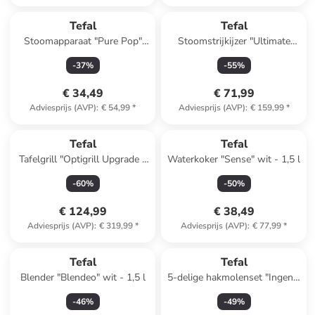
Tefal
Tefal
Stoomapparaat "Pure Pop"
Stoomstrijkijzer "Ultimate
geel
Pure" groen/zwart
-
37
%
-
55
%
€ 34,49
€ 71,99
Adviesprijs (AVP)
:
€ 54,99
*
Adviesprijs (AVP)
:
€ 159,99
*
Tefal
Tefal
Tafelgrill "Optigrill Upgrade -
Waterkoker "Sense" wit - 1,5 l
GC717810" zwart
-
60
%
-
50
%
€ 124,99
€ 38,49
Adviesprijs (AVP)
:
€ 319,99
*
Adviesprijs (AVP)
:
€ 77,99
*
Tefal
Tefal
Blender "Blendeo" wit - 1,5 l
5-delige hakmolenset "Ingenio
Maxi-Kit" zwart/groen - 900
-
46
%
-
49
%
ml