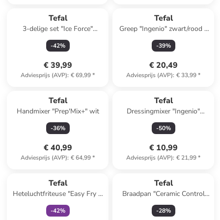
Tefal
Tefal
3-delige set "Ice Force"
Greep "Ingenio" zwart/rood -
zilverkleurig/zwart
(L)27 cm
-
42
%
-
39
%
€ 39,99
€ 20,49
Adviesprijs (AVP)
:
€ 69,99
*
Adviesprijs (AVP)
:
€ 33,99
*
Tefal
Tefal
Handmixer "Prep'Mix+" wit
Dressingmixer "Ingenio"
zwart/rood - (L)19 cm
-
36
%
-
50
%
€ 40,99
€ 10,99
Adviesprijs (AVP)
:
€ 64,99
*
Adviesprijs (AVP)
:
€ 21,99
*
family
exclusief
Tefal
Tefal
Heteluchtfriteuse "Easy Fry &
Braadpan "Ceramic Control
Grill XL Classic" zwart - 4,2 l
Grey" zwart/grijs - Ø 28 cm
-
42
%
-
28
%