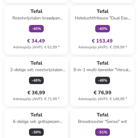
family
exclusief
family
exclusief
Tefal
Tefal
Roestvrijstalen braadpan
Heteluchtfriteuse "Dual Easy
"Virtuoso" - Ø 28 cm
Fry & Grill" zwart
-
45
%
-
40
%
€ 34,49
€ 153,49
Adviesprijs (AVP)
:
€ 62,99
*
Adviesprijs (AVP)
:
€ 259,99
*
Tefal
Tefal
2-delige set: roestvrijstalen
9-in-1 multi-bereider "Versalio
pan met deksel "Duetto" - Ø
Delux" wit
-
48
%
-
48
%
24 cm
€ 36,99
€ 76,99
Adviesprijs (AVP)
:
€ 71,99
*
Adviesprijs (AVP)
:
€ 149,99
*
family
exclusief
Tefal
Tefal
6-delige set: grillspiezen
Broodrooster "Sense" wit
zilverkleurig - (H)42 cm
-
38
%
-
51
%