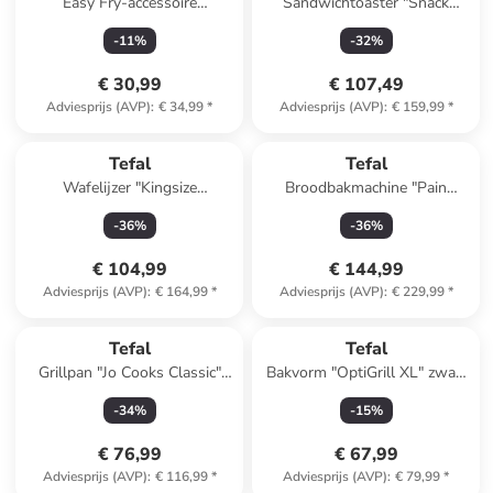
Easy Fry-accessoire
Sandwichtoaster "Snack
zwart/zilverkleurig
Collection" zilverkleurig
-
11
%
-
32
%
€ 30,99
€ 107,49
Adviesprijs (AVP)
:
€ 34,99
*
Adviesprijs (AVP)
:
€ 159,99
*
Tefal
Tefal
Wafelijzer "Kingsize
Broodbakmachine "Pain
WM756D12"
Delices" zilverkleurig/zwart
-
36
%
-
36
%
zwart/zilverkleurig
€ 104,99
€ 144,99
Adviesprijs (AVP)
:
€ 164,99
*
Adviesprijs (AVP)
:
€ 229,99
*
Tefal
Tefal
Grillpan "Jo Cooks Classic"
Bakvorm "OptiGrill XL" zwart
zwart - (B)23 x (H)27 cm
- 1,6 l
-
34
%
-
15
%
€ 76,99
€ 67,99
Adviesprijs (AVP)
:
€ 116,99
*
Adviesprijs (AVP)
:
€ 79,99
*