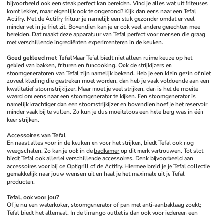
bijvoorbeeld ook een steak perfect kan bereiden. Vind je alles wat uit friteuses 
komt lekker, maar eigenlijk ook te ongezond? Kijk dan eens naar een Tefal 
Actifry. Met de Actifry frituur je namelijk een stuk gezonder omdat er veel 
minder vet in je friet zit. Bovendien kan je er ook veel andere gerechten mee 
bereiden. Dat maakt deze apparatuur van Tefal perfect voor mensen die graag 
met verschillende ingrediënten experimenteren in de keuken.
Goed gekleed met Tefal
Maar Tefal biedt niet alleen ruime keuze op het 
gebied van bakken, frituren en funcooking. Ook de strijkijzers en 
stoomgeneratoren van Tefal zijn namelijk bekend. Heb je een klein gezin of niet 
zoveel kleding die gestreken moet worden, dan heb je vaak voldoende aan een 
kwalitatief stoomstrijkijzer. Maar moet je veel strijken, dan is het de moeite 
waard om eens naar een stoomgenerator te kijken. Een stoomgenerator is 
namelijk krachtiger dan een stoomstrijkijzer en bovendien hoef je het reservoir 
minder vaak bij te vullen. Zo kun je dus moeiteloos een hele berg was in één 
keer strijken. 
Accessoires van Tefal
En naast alles voor in de keuken en voor het strijken, biedt Tefal ook nog 
weegschalen. Zo kan je ook in de 
badkamer
 op dit merk vertrouwen. Tot slot 
biedt Tefal ook allerlei verschillende 
accessoires
. Denk bijvoorbeeld aan 
accessoires voor bij de Optigrill of de Actifry. Hiermee breid je je Tefal collectie 
gemakkelijk naar jouw wensen uit en haal je het maximale uit je Tefal 
producten.
Tefal, ook voor jou?
Of je nu een waterkoker, stoomgenerator of pan met anti-aanbaklaag zoekt; 
Tefal biedt het allemaal. In de limango outlet is dan ook voor iedereen een 