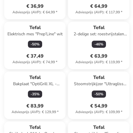
€ 36,99
€ 64,99
Adviesprijs (AVP)
:
€ 64,99
*
Adviesprijs (AVP)
:
€ 117,99
*
Tefal
Tefal
Elektrisch mes "Prep'Line" wit
2-delige set: roestvrijstalen
sudderpan met deksel "Cook
-
50
%
-
46
%
Smart" - Ø 25 cm
€ 37,49
€ 63,99
Adviesprijs (AVP)
:
€ 74,99
*
Adviesprijs (AVP)
:
€ 119,99
*
Tefal
Tefal
Bakplaat "OptiGrill XL -
Stoomstrijkijzer "Ultragliss
XA7358" zwart
Plus" petrol
-
35
%
-
50
%
€ 83,99
€ 54,99
Adviesprijs (AVP)
:
€ 129,99
*
Adviesprijs (AVP)
:
€ 109,99
*
Tefal
Tefal