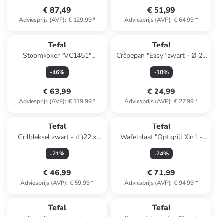
€ 87,49
€ 51,99
Adviesprijs (AVP)
:
€ 129,99
*
Adviesprijs (AVP)
:
€ 64,99
*
Tefal
Tefal
Stoomkoker "VC1451"
Crêpepan "Easy" zwart - Ø 25
zilverkleurig/wit
cm
-
46
%
-
10
%
€ 63,99
€ 24,99
Adviesprijs (AVP)
:
€ 119,99
*
Adviesprijs (AVP)
:
€ 27,99
*
Tefal
Tefal
Grilldeksel zwart - (L)22 x
Wafelplaat "Optigrill Xin1 -
(B)22 cm
XA730810" zwart/zilverkleurig
-
21
%
-
24
%
€ 46,99
€ 71,99
Adviesprijs (AVP)
:
€ 59,99
*
Adviesprijs (AVP)
:
€ 94,99
*
Tefal
Tefal