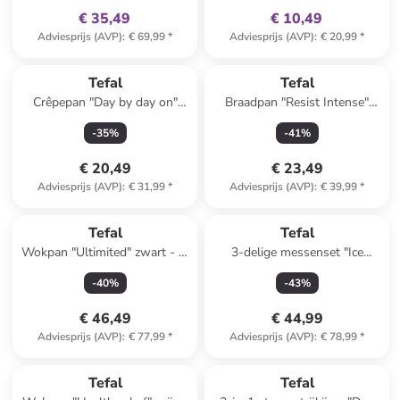
€ 35,49
€ 10,49
Adviesprijs (AVP)
:
€ 69,99
*
Adviesprijs (AVP)
:
€ 20,99
*
Tefal
Tefal
Crêpepan "Day by day on"
Braadpan "Resist Intense"
zwart - Ø 25 cm
bruin/zwart - Ø 20 cm
-
35
%
-
41
%
€ 20,49
€ 23,49
Adviesprijs (AVP)
:
€ 31,99
*
Adviesprijs (AVP)
:
€ 39,99
*
Tefal
Tefal
Wokpan "Ultimited" zwart - Ø
3-delige messenset "Ice
28 cm
Force" zilverkleurig/zwart
-
40
%
-
43
%
€ 46,49
€ 44,99
Adviesprijs (AVP)
:
€ 77,99
*
Adviesprijs (AVP)
:
€ 78,99
*
Tefal
Tefal