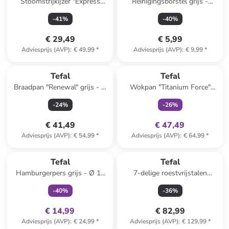
Stoomstrijkijzer "Express
Reinigingsborstel grijs -
Steam" blauw
(H)23,5 cm
-
41
%
-
40
%
€ 29,49
€ 5,99
Adviesprijs (AVP)
:
€ 49,99
*
Adviesprijs (AVP)
:
€ 9,99
*
family
exclusief
Tefal
Tefal
Braadpan "Renewal" grijs - Ø
Wokpan "Titanium Force"
28 cm
zwart - Ø 28 cm
-
24
%
-
26
%
€ 41,49
€ 47,49
Adviesprijs (AVP)
:
€ 54,99
*
Adviesprijs (AVP)
:
€ 64,99
*
family
exclusief
Tefal
Tefal
Hamburgerpers grijs - Ø 12
7-delige roestvrijstalen
cm
kookgereiset "Intuition"
-
40
%
-
36
%
€ 14,99
€ 82,99
Adviesprijs (AVP)
:
€ 24,99
*
Adviesprijs (AVP)
:
€ 129,99
*