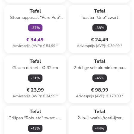
family
exclusief
Reeds in een ander winkelwagentje
Tefal
Tefal
Stoomapparaat "Pure Pop"
Toaster "Uno" zwart
rood
-
37
%
-
38
%
€ 34,49
€ 24,49
Adviesprijs (AVP)
:
€ 54,99
*
Adviesprijs (AVP)
:
€ 39,99
*
Tefal
Tefal
Glazen deksel - Ø 32 cm
2-delige set: aluminium pan
met deksel "Trattoria" - Ø 28
-
31
%
-
45
%
cm
€ 23,99
€ 98,99
Adviesprijs (AVP)
:
€ 34,99
*
Adviesprijs (AVP)
:
€ 179,99
*
Tefal
Tefal
Grillpan "Robusto" zwart - Ø
2-in-1 wafel-/tosti-ijzer
26 cm
"Snack Time" zwart
-
43
%
-
44
%