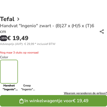
Tefal
Handvat "Ingenio" zwart - (B)27 x (H)5 x (T)6
cm
€ 19,49
-
35
%
Adviesprijs (AVP)
:
€ 29,99
*
inclusief BTW
Nog maar 3 stuks op voorraad
Color
Handvat
Greep
"Ingenio"
"Ingenio"
zwart -
zwart/rood -
Waarom veranderen de prijzen?
(B)27 x (H)5
(L)27 cm
In winkelwagentje voor
€ 19,49
x (T)6 cm