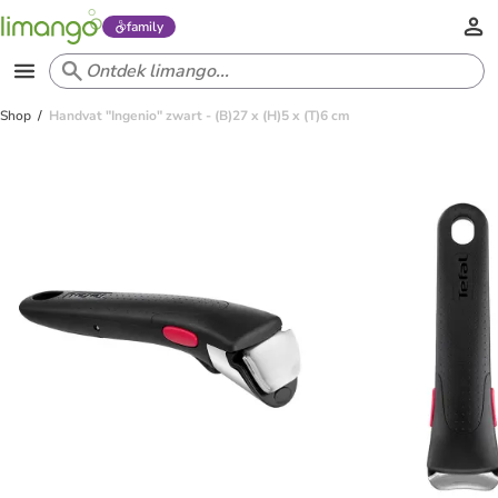
family
Shop
Handvat "Ingenio" zwart - (B)27 x (H)5 x (T)6 cm