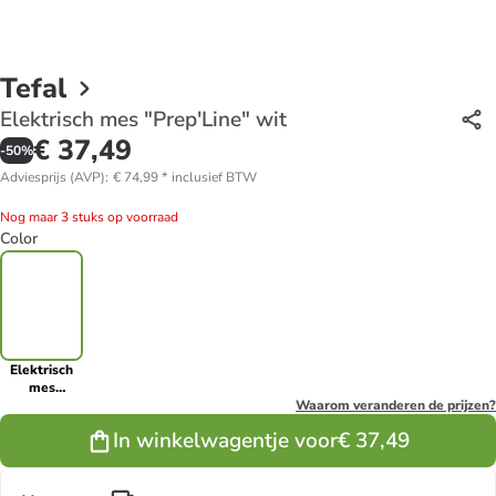
Tefal
Elektrisch mes "Prep'Line" wit
€ 37,49
-
50
%
Adviesprijs (AVP)
:
€ 74,99
*
inclusief BTW
Nog maar 3 stuks op voorraad
Color
Elektrisch
mes
"Prep'Line"
Waarom veranderen de prijzen?
wit
In winkelwagentje voor
€ 37,49