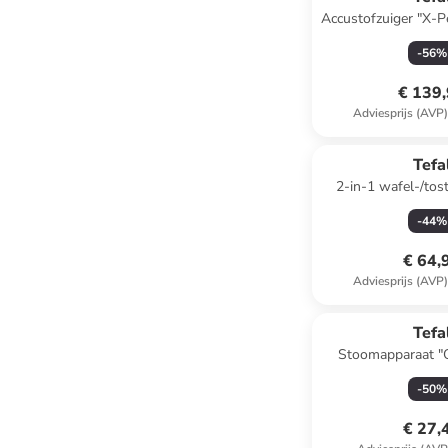
Accustofzuiger "X-P
- RH6A31WO" p
-
56
%
€ 139
Adviesprijs (AVP
Tefa
2-in-1 wafel-/tost
Time" z
-
44
%
€ 64,
Adviesprijs (AVP
Tefa
Stoomapparaat "O
mintgr
-
50
%
€ 27,