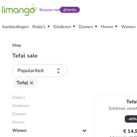
Bespaar met
family
Aanbiedingen
Baby's
Kinderen
Dames
Heren
Wonen
Shop
Tefal sale
Populariteit
Tefal
Baby's
Tefa
Kinderen
Schilmes zwart
Dames
-
40
%
Heren
Wonen
€ 14,