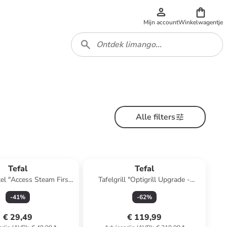
Mijn account
Winkelwagentje
Alle filters
Tefal
Tefal
l "Access Steam First"
Tafelgrill "Optigrill Upgrade -
wit/groen
GC717810" zwart
-
41
%
-
62
%
€ 29,49
€ 119,99