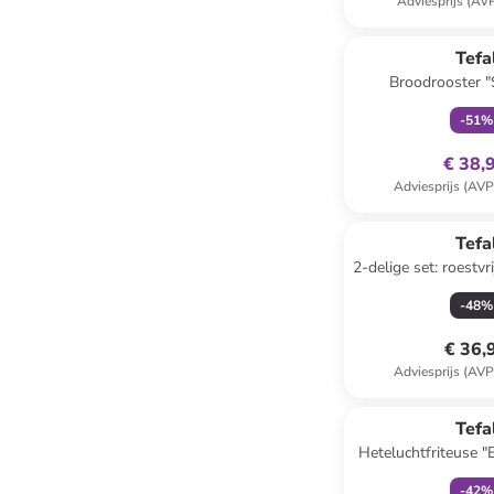
Adviesprijs (AV
family
ex
Tefa
Broodrooster "
-
51
%
€ 38,
Adviesprijs (AVP
Tefa
2-delige set: roestvr
deksel "Duetto
-
48
%
€ 36,
Adviesprijs (AVP
family
ex
Tefa
Heteluchtfriteuse "E
XL Classic" zwa
-
42
%