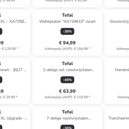
)
:
€ 54,99
*
Adviesprijs (AVP)
:
€ 62,99
*
Adviesp
l
Tefal
l XL - XA7358"
Wafelplaten "XA734810" zwart
Stoomstrijk
t
-
38
%
99
€ 94,99
)
:
€ 129,99
*
Adviesprijs (AVP)
:
€ 154,99
*
Adviesp
l
Tefal
zwart - (B)27 x
2-delige set: roestvrijstalen
Handmix
)6 cm
sudderpan met deksel "Cook
-
46
%
Smart" - Ø 25 cm
49
€ 63,99
)
:
€ 29,99
*
Adviesprijs (AVP)
:
€ 119,99
*
Adviesp
l
Tefal
ll XL Upgrade -
7-delige roestvrijstalen
Trancheerme
 zwart
kookgereiset "Intuition"
-
36
%