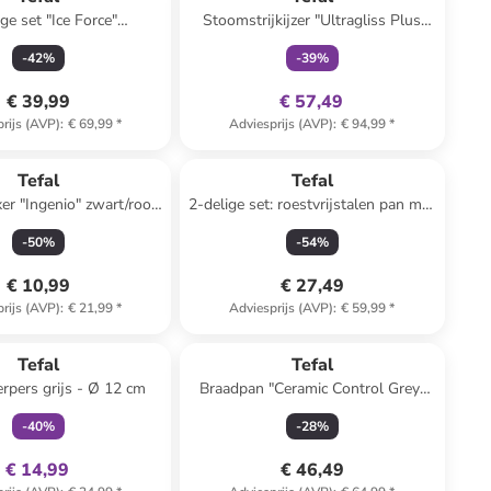
ge set "Ice Force"
Stoomstrijkijzer "Ultragliss Plus
verkleurig/zwart
Anti-Kalk" blauw
-
42
%
-
39
%
€ 39,99
€ 57,49
rijs (AVP)
:
€ 69,99
*
Adviesprijs (AVP)
:
€ 94,99
*
Tefal
Tefal
er "Ingenio" zwart/rood
2-delige set: roestvrijstalen pan met
- (L)19 cm
deksel "Duetto" - Ø 20 cm
-
50
%
-
54
%
€ 10,99
€ 27,49
rijs (AVP)
:
€ 21,99
*
Adviesprijs (AVP)
:
€ 59,99
*
family
exclusief
Tefal
Tefal
pers grijs - Ø 12 cm
Braadpan "Ceramic Control Grey"
zwart/grijs - Ø 28 cm
-
40
%
-
28
%
€ 14,99
€ 46,49