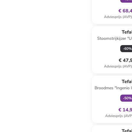
€ 68,
Adviesprijs (AVP
Tefa
Stoomstrijkijzer "U
rood
-
60
%
€ 47,
Adviesprijs (AVP
family
ex
Tefa
Broodmes "Ingenio I
-
50
%
€ 14,
Adviesprijs (AVP
Tefa