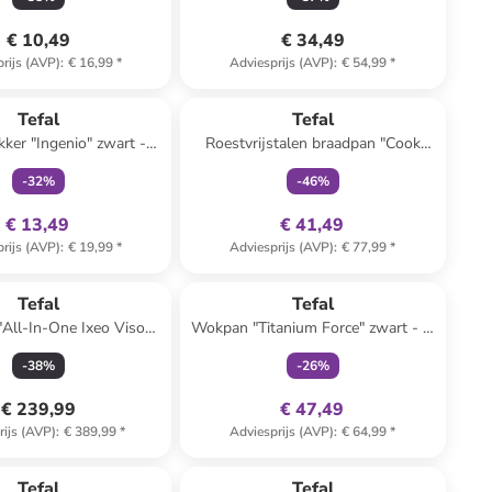
€ 10,49
€ 34,49
rijs (AVP)
:
€ 16,99
*
Adviesprijs (AVP)
:
€ 54,99
*
family
exclusief
family
exclusief
Tefal
Tefal
kker "Ingenio" zwart -
Roestvrijstalen braadpan "Cook
(L)23 cm
smart" - Ø 28 cm
-
32
%
-
46
%
€ 13,49
€ 41,49
rijs (AVP)
:
€ 19,99
*
Adviesprijs (AVP)
:
€ 77,99
*
family
exclusief
Tefal
Tefal
 "All-In-One Ixeo Vison"
Wokpan "Titanium Force" zwart - Ø
wit
28 cm
-
38
%
-
26
%
€ 239,99
€ 47,49
rijs (AVP)
:
€ 389,99
*
Adviesprijs (AVP)
:
€ 64,99
*
Tefal
Tefal