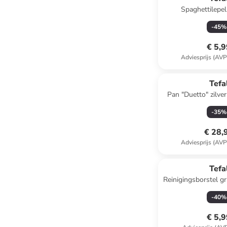
Spaghettilepel
donkerbruin - 
-
45
%
€ 5,
Adviesprijs (AVP
Tefa
Pan "Duetto" zilver
cm
-
35
%
€ 28,
Adviesprijs (AVP
Tefa
Reinigingsborstel gr
-
40
%
€ 5,