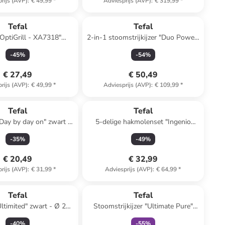
rijs (AVP)
:
€ 49,99
*
Adviesprijs (AVP)
:
€ 319,99
*
Tefal
Tefal
OptiGrill - XA7318"
2-in-1 stoomstrijkijzer "Duo Power"
verkleurig/zwart
wit/zwart/groen
-
45
%
-
54
%
€ 27,49
€ 50,49
rijs (AVP)
:
€ 49,99
*
Adviesprijs (AVP)
:
€ 109,99
*
Tefal
Tefal
Day by day on" zwart -
5-delige hakmolenset "Ingenio
Ø 25 cm
Maxi-Kit" zwart/groen - 900 ml
-
35
%
-
49
%
€ 20,49
€ 32,99
rijs (AVP)
:
€ 31,99
*
Adviesprijs (AVP)
:
€ 64,99
*
family
exclusief
Tefal
Tefal
timited" zwart - Ø 28
Stoomstrijkijzer "Ultimate Pure"
cm
groen/zwart
-
40
%
-
55
%