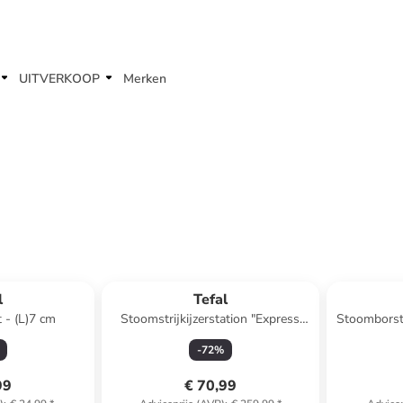
UITVERKOOP
Merken
l
Tefal
 - (L)7 cm
Stoomstrijkijzerstation "Express
Stoomborste
Essential" wit/petrol
-
72
%
99
€ 70,99