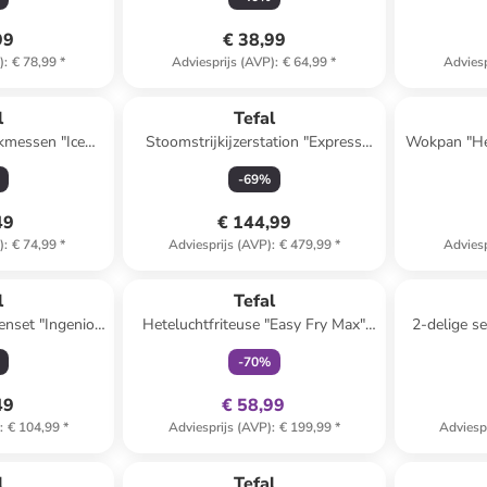
99
€ 38,99
)
:
€ 78,99
*
Adviesprijs (AVP)
:
€ 64,99
*
Adviesp
l
Tefal
akmessen "Ice
Stoomstrijkijzerstation "Express
Wokpan "Hea
zwart - (L)11 cm
Protect" blauw
-
69
%
49
€ 144,99
)
:
€ 74,99
*
Adviesprijs (AVP)
:
€ 479,99
*
Adviesp
family
exclusief
 winkelwagentje
l
Tefal
enset "Ingenio
Heteluchtfriteuse "Easy Fry Max"
2-delige set
 zwart
donkergroen
-
70
%
49
€ 58,99
)
:
€ 104,99
*
Adviesprijs (AVP)
:
€ 199,99
*
Adviesp
family
exclusief
l
Tefal