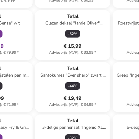
P)
:
€ 9,99
*
Adviesprijs (AVP)
:
€ 50,99
*
Adviesp
clusief
l
Tefal
Sense" wit
Glazen deksel "Jamie Oliver"
Roestvrijs
zilverkleurig - Ø 24 cm
-
52
%
99
€ 15,99
)
:
€ 79,99
*
Adviesprijs (AVP)
:
€ 33,99
*
Adviesp
l
Tefal
ijstalen pan met
Santokumes "Ever sharp" zwart -
Greep "Inge
" - Ø 24 cm
(L)16,5 cm
-
44
%
99
€ 19,49
)
:
€ 71,99
*
Adviesprijs (AVP)
:
€ 34,99
*
Adviesp
clusief
l
Tefal
asy Fry & Grill
3-delige pannenset "Ingenio XL
6-deli
rt - 4,2 l
Force" zwart
zilver
-
32
%