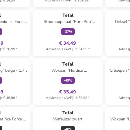
)
:
€ 24,99
*
Adviesprijs (AVP)
:
€ 259,99
*
Adviesp
clusief
family
exclusief
l
Tefal
enio Ice Force"
Stoomapparaat "Pure Pop"
Deksel "
)11 cm
blauw/groen
zil
-
37
%
49
€ 34,49
)
:
€ 20,99
*
Adviesprijs (AVP)
:
€ 54,99
*
Adviesp
clusief
family
exclusief
l
Tefal
" beige - 1,7 l
Wokpan "Nordica"
Crêpepan "
zilverkleurig/zwart - Ø 28 cm
-
49
%
49
€ 35,49
)
:
€ 46,99
*
Adviesprijs (AVP)
:
€ 69,99
*
Adviesp
l
Tefal
t "Ice Force"
Wafelijzer zwart
Wokpan "Ul
g/zwart
-
40
%