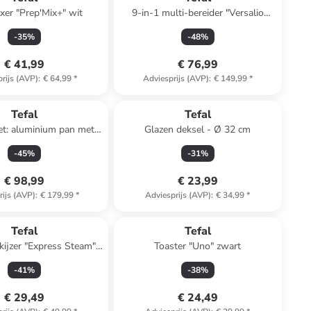
er "Prep'Mix+" wit
9-in-1 multi-bereider "Versalio
Delux" wit
-
35
%
-
48
%
€ 41,99
€ 76,99
rijs (AVP)
:
€ 64,99
*
Adviesprijs (AVP)
:
€ 149,99
*
Tefal
Tefal
et: aluminium pan met
Glazen deksel - Ø 32 cm
Trattoria" - Ø 28 cm
-
45
%
-
31
%
€ 98,99
€ 23,99
rijs (AVP)
:
€ 179,99
*
Adviesprijs (AVP)
:
€ 34,99
*
Tefal
Tefal
kijzer "Express Steam"
Toaster "Uno" zwart
blauw
-
41
%
-
38
%
€ 29,49
€ 24,49