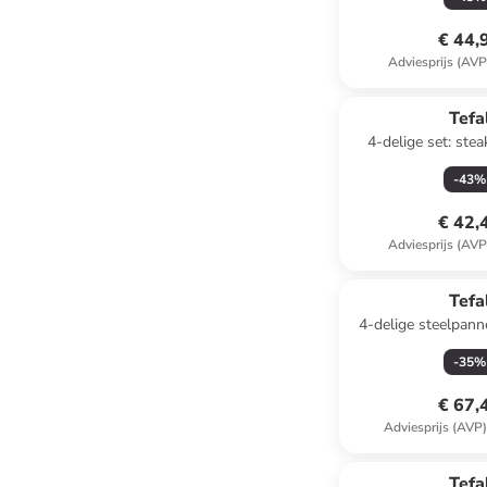
€ 44,
Adviesprijs (AVP
Tefa
4-delige set: ste
Force" zilverkleurig/
-
43
%
€ 42,
Adviesprijs (AVP
Reeds in een ander
Tefa
4-delige steelpann
XL Force"
-
35
%
€ 67,
Adviesprijs (AVP
Tefa