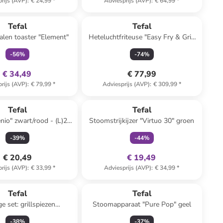
rijs (AVP)
:
€ 24,99
*
Adviesprijs (AVP)
:
€ 64,99
*
family
exclusief
Tefal
Tefal
talen toaster "Element"
Heteluchtfriteuse "Easy Fry & Grill
XXL" zwart - 1,5 kg
-
56
%
-
74
%
€ 34,49
€ 77,99
rijs (AVP)
:
€ 79,99
*
Adviesprijs (AVP)
:
€ 309,99
*
family
exclusief
Tefal
Tefal
nio" zwart/rood - (L)27
Stoomstrijkijzer "Virtuo 30" groen
cm
-
39
%
-
44
%
€ 20,49
€ 19,49
rijs (AVP)
:
€ 33,99
*
Adviesprijs (AVP)
:
€ 34,99
*
Tefal
Tefal
ge set: grillspiezen
Stoomapparaat "Pure Pop" geel
kleurig - (H)42 cm
-
38
%
-
37
%