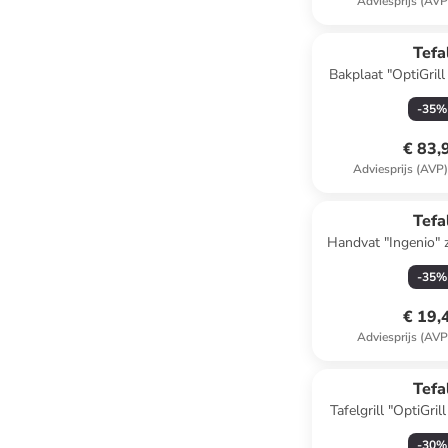
Adviesprijs (AVP
Tefa
Bakplaat "OptiGril
zwar
-
35
%
€ 83,
Adviesprijs (AVP
Tefa
Handvat "Ingenio" 
(H)5 x (T
-
35
%
€ 19,
Adviesprijs (AVP
Tefa
Tafelgrill "OptiGri
GC727810"
-
30
%