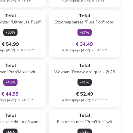
rijs (AVP)
:
€ 49,99
*
Adviesprijs (AVP)
:
€ 39,99
*
family
exclusief
Tefal
Tefal
ijzer "Ultragliss Plus"
Stoomapparaat "Pure Pop" rood
petrol
-
50
%
-
37
%
€ 54,99
€ 34,49
rijs (AVP)
:
€ 109,99
*
Adviesprijs (AVP)
:
€ 54,99
*
family
exclusief
Tefal
Tefal
er "Prep'Mix+" wit
Wokpan "Renew on" grijs - Ø 28
cm
-
40
%
-
41
%
€ 44,99
€ 52,49
rijs (AVP)
:
€ 74,99
*
Adviesprijs (AVP)
:
€ 89,99
*
Tefal
Tefal
s zilverkleurig/zwart -
Elektrisch mes "Prep'Line" wit
(L)20 cm
-
44
%
-
50
%