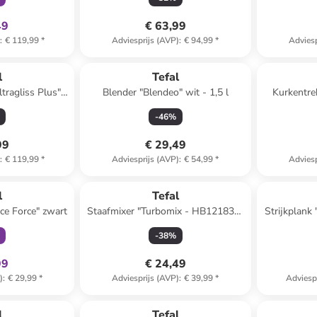
49
€ 63,99
)
:
€ 119,99
*
Adviesprijs (AVP)
:
€ 94,99
*
Adviesp
l
Tefal
ltragliss Plus"
Blender "Blendeo" wit - 1,5 l
Kurkentre
-
46
%
99
€ 29,49
)
:
€ 119,99
*
Adviesprijs (AVP)
:
€ 54,99
*
Adviesp
clusief
Reeds in een ander winkelwagentje
l
Tefal
ce Force" zwart
Staafmixer "Turbomix - HB121838"
Strijkplank
zwart
-
38
%
99
€ 24,49
)
:
€ 29,99
*
Adviesprijs (AVP)
:
€ 39,99
*
Adviesp
family
exclusief
l
Tefal