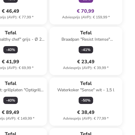
€ 46,49
€ 70,99
rijs (AVP)
:
€ 77,99
*
Adviesprijs (AVP)
:
€ 159,99
*
Tefal
Tefal
lthy chef" grijs - Ø 28
Braadpan "Resist Intense"
cm
bruin/zwart - Ø 20 cm
-
40
%
-
41
%
€ 41,99
€ 23,49
rijs (AVP)
:
€ 69,99
*
Adviesprijs (AVP)
:
€ 39,99
*
Tefal
Tefal
: grillplaten "Optigrill"
Waterkoker "Sense" wit - 1,5 l
zwart
-
40
%
-
50
%
€ 89,49
€ 38,49
rijs (AVP)
:
€ 149,99
*
Adviesprijs (AVP)
:
€ 77,99
*
family
exclusief
Tefal
Tefal