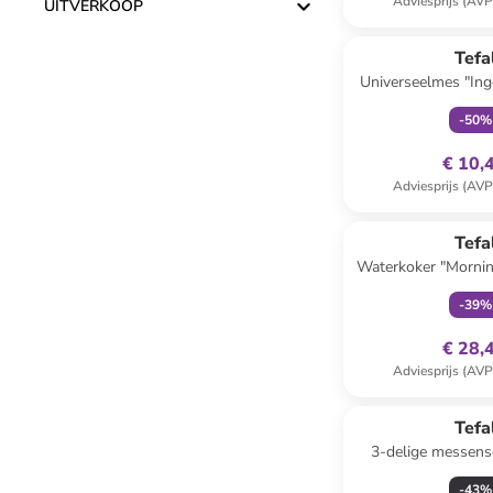
Adviesprijs (AVP
UITVERKOOP
family
ex
Tefa
Universeelmes "Ing
zwart - (L
-
50
%
€ 10,
Adviesprijs (AVP
family
ex
Tefa
Waterkoker "Morning
-
39
%
€ 28,
Adviesprijs (AVP
Tefa
3-delige messense
zilverkleuri
-
43
%