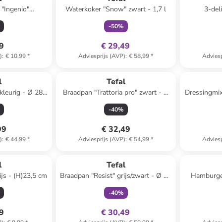
 "Ingenio"
Waterkoker "Snow" zwart - 1,7 l
3-deli
(L)33,7 cm
zil
-
50
%
99
€ 29,49
)
:
€ 10,99
*
Adviesprijs (AVP)
:
€ 58,99
*
Adviesp
l
Tefal
kleurig - Ø 28
Braadpan "Trattoria pro" zwart - Ø
Dressingmix
24 cm
-
40
%
99
€ 32,49
)
:
€ 44,99
*
Adviesprijs (AVP)
:
€ 54,99
*
Adviesp
family
exclusief
l
Tefal
ijs - (H)23,5 cm
Braadpan "Resist" grijs/zwart - Ø 32
Hamburger
cm
-
40
%
99
€ 30,49