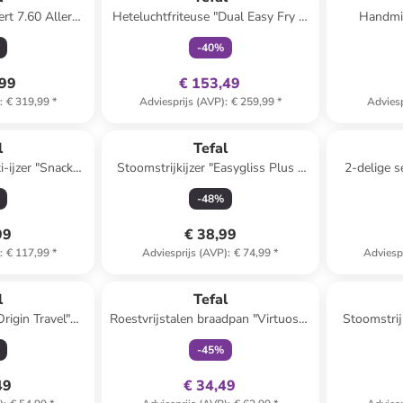
ert 7.60 Allergy
Heteluchtfriteuse "Dual Easy Fry &
Handmix
aars/zwart
Grill" zwart
-
40
%
,99
€ 153,49
)
:
€ 319,99
*
Adviesprijs (AVP)
:
€ 259,99
*
Adviesp
l
Tefal
i-ijzer "Snack
Stoomstrijkijzer "Easygliss Plus -
2-delige s
wart
FV5716E0" wit/paars
deksel "
-
48
%
99
€ 38,99
)
:
€ 117,99
*
Adviesprijs (AVP)
:
€ 74,99
*
Adviesp
family
exclusief
l
Tefal
rigin Travel"
Roestvrijstalen braadpan "Virtuoso"
Stoomstrij
oen
- Ø 28 cm
-
45
%
49
€ 34,49