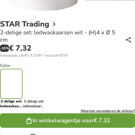
STAR Trading
2-delige set: ledwaskaarsen wit - (H)4 x Ø 5
cm
€ 7,32
-
26
%
Adviesprijs (AVP)
:
€ 9,99
*
inclusief BTW
Color
2-delige set:
2-delige set:
ledwaskaarsen
ledwaskaarsen
wit - (H)4 x
groen - (H)4 x
Waarom veranderen de prijzen?
Ø 5 cm
Ø 5 cm
In winkelwagentje voor
€ 7,32