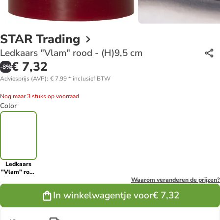
STAR Trading
Ledkaars "Vlam" rood - (H)9,5 cm
€ 7,32
-
8
%
Adviesprijs (AVP)
:
€ 7,99
*
inclusief BTW
Nog maar 3 stuks op voorraad
Color
Ledkaars
"Vlam" rood
- (H)9,5 cm
Waarom veranderen de prijzen?
In winkelwagentje voor
€ 7,32