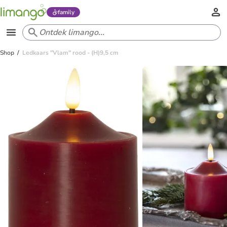
family
Shop
Ledkaars "Vlam" rood - (H)9,5 cm