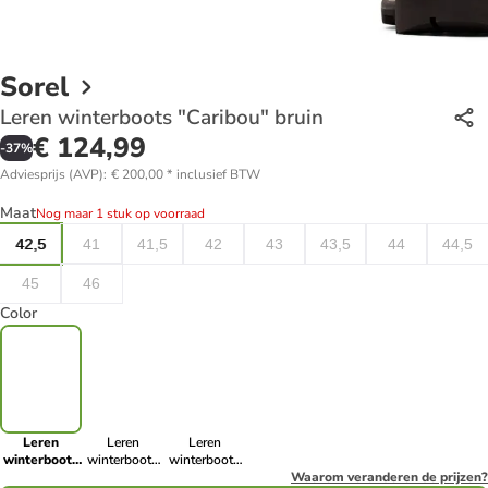
Sorel
Leren winterboots "Caribou" bruin
€ 124,99
-
37
%
Adviesprijs (AVP)
:
€ 200,00
*
inclusief BTW
Maat
Nog maar 1 stuk op voorraad
42,5
41
41,5
42
43
43,5
44
44,5
45
46
Color
Leren
Leren
Leren
winterboots
winterboots
winterboots
"Caribou"
"Caribou"
"Caribou"
Waarom veranderen de prijzen?