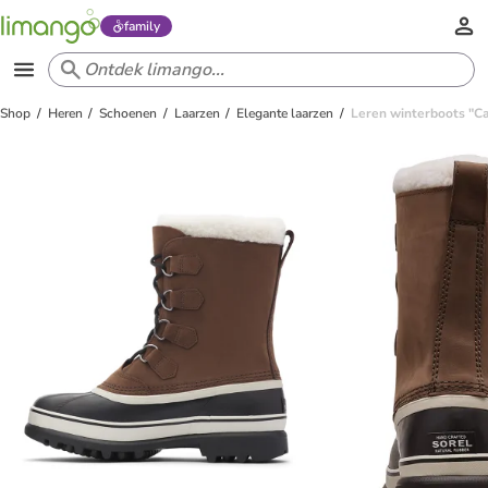
family
Shop
Heren
Schoenen
Laarzen
Elegante laarzen
Leren winterboots "Ca