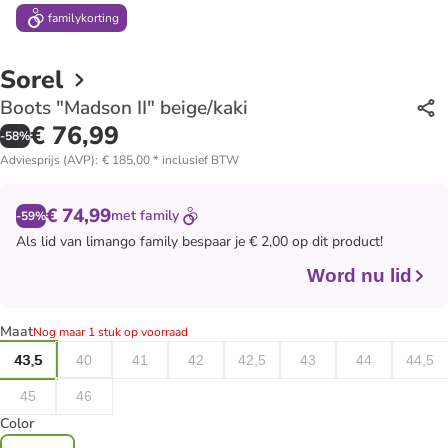
family
korting
Sorel
Boots "Madson II" beige/kaki
€ 76,99
-
58
%
Adviesprijs (AVP)
:
€ 185,00
*
inclusief BTW
€ 74,99
met
family
-59%
Als lid van
limango family
bespaar je € 2,00 op dit product!
Word nu lid
Maat
Nog maar 1 stuk op voorraad
43,5
40
41
42
42,5
43
44
44,5
45
46
Color