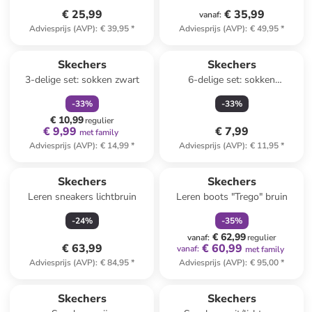
€ 25,99
€ 35,99
vanaf
:
Adviesprijs (AVP)
:
€ 39,95
*
Adviesprijs (AVP)
:
€ 49,95
*
family
korting
Skechers
Skechers
3-delige set: sokken zwart
6-delige set: sokken
meerkleurig
-
33
%
-
33
%
€ 10,99
regulier
€ 9,99
€ 7,99
met family
Adviesprijs (AVP)
:
€ 14,99
*
Adviesprijs (AVP)
:
€ 11,95
*
family
korting
Skechers
Skechers
Leren sneakers lichtbruin
Leren boots "Trego" bruin
-
24
%
-
35
%
€ 62,99
vanaf
:
regulier
€ 63,99
€ 60,99
vanaf
:
met family
Adviesprijs (AVP)
:
€ 84,95
*
Adviesprijs (AVP)
:
€ 95,00
*
Skechers
Skechers