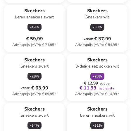
Skechers
Skechers
Leren sneakers zwart
Sneakers wit
-
19
%
-
30
%
€ 59,99
€ 37,99
vanaf
:
Adviesprijs (AVP)
:
€ 74,95
*
Adviesprijs (AVP)
:
€ 54,95
*
family
korting
Skechers
Skechers
Sneakers zwart
3-delige set: sokken wit
-
28
%
-
20
%
€ 12,99
regulier
€ 63,99
€ 11,99
vanaf
:
met family
Adviesprijs (AVP)
:
€ 89,95
*
Adviesprijs (AVP)
:
€ 14,99
*
Skechers
Skechers
Sneakers zwart
Leren sneakers wit
-
34
%
-
32
%