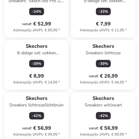
Sneakers "Skech-lite Pro 2.0"
5-delige set: sokken
blauw
blauw/grijs/turquoise
-
24
%
-
33
%
€ 52,99
€ 7,99
vanaf
:
Adviesprijs (AVP)
:
€ 69,95
*
Adviesprijs (AVP)
:
€ 11,95
*
Skechers
Skechers
6-delige set: sokken
Sneakers lichtroze
meerkleurig
-
39
%
-
39
%
€ 8,99
€ 26,99
vanaf
:
Adviesprijs (AVP)
:
€ 14,95
*
Adviesprijs (AVP)
:
€ 44,95
*
Skechers
Skechers
Sneakers lichtroze/lichtbruin
Sneakers wit/zwart
-
42
%
-
42
%
€ 56,99
€ 56,99
vanaf
:
vanaf
:
Adviesprijs (AVP)
:
€ 99,95
*
Adviesprijs (AVP)
:
€ 99,95
*