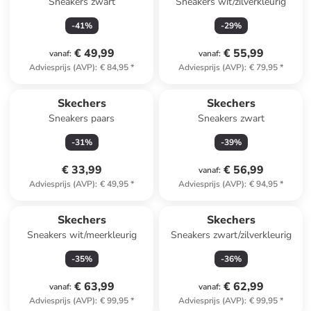
Sneakers zwart
Sneakers wit/zilverkleurig
-
41
%
-
29
%
€ 49,99
€ 55,99
vanaf
:
vanaf
:
Adviesprijs (AVP)
:
€ 84,95
*
Adviesprijs (AVP)
:
€ 79,95
*
Skechers
Skechers
Sneakers paars
Sneakers zwart
-
31
%
-
39
%
€ 33,99
€ 56,99
vanaf
:
Adviesprijs (AVP)
:
€ 49,95
*
Adviesprijs (AVP)
:
€ 94,95
*
Skechers
Skechers
Sneakers wit/meerkleurig
Sneakers zwart/zilverkleurig
-
35
%
-
36
%
€ 63,99
€ 62,99
vanaf
:
vanaf
:
Adviesprijs (AVP)
:
€ 99,95
*
Adviesprijs (AVP)
:
€ 99,95
*