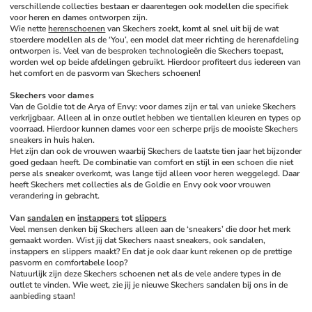
verschillende collecties bestaan er daarentegen ook modellen die specifiek 
voor heren en dames ontworpen zijn. 
Wie nette 
herenschoenen
 van Skechers zoekt, komt al snel uit bij de wat 
stoerdere modellen als de ‘You’, een model dat meer richting de herenafdeling 
ontworpen is. Veel van de besproken technologieën die Skechers toepast, 
worden wel op beide afdelingen gebruikt. Hierdoor profiteert dus iedereen van 
het comfort en de pasvorm van Skechers schoenen! 
Skechers voor dames
Van de Goldie tot de Arya of Envy: voor dames zijn er tal van unieke Skechers 
verkrijgbaar. Alleen al in onze outlet hebben we tientallen kleuren en types op 
voorraad. Hierdoor kunnen dames voor een scherpe prijs de mooiste Skechers 
sneakers in huis halen. 
Het zijn dan ook de vrouwen waarbij Skechers de laatste tien jaar het bijzonder 
goed gedaan heeft. De combinatie van comfort en stijl in een schoen die niet 
perse als sneaker overkomt, was lange tijd alleen voor heren weggelegd. Daar 
heeft Skechers met collecties als de Goldie en Envy ook voor vrouwen 
verandering in gebracht.
Van 
sandalen
 en 
instappers
 tot 
slippers
Veel mensen denken bij Skechers alleen aan de ‘sneakers’ die door het merk 
gemaakt worden. Wist jij dat Skechers naast sneakers, ook sandalen, 
instappers en slippers maakt? En dat je ook daar kunt rekenen op de prettige 
pasvorm en comfortabele loop? 
Natuurlijk zijn deze Skechers schoenen net als de vele andere types in de 
outlet te vinden. Wie weet, zie jij je nieuwe Skechers sandalen bij ons in de 
aanbieding staan!