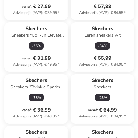
€ 27,99
€ 57,99
vanaf
:
Adviesprijs (AVP)
:
€ 39,95
*
Adviesprijs (AVP)
:
€ 84,95
*
Skechers
Skechers
Sneakers "Go Run Elevate
Leren sneakers wit
2.0-Find My" paars
-
35
%
-
34
%
€ 31,99
€ 55,99
vanaf
:
Adviesprijs (AVP)
:
€ 49,95
*
Adviesprijs (AVP)
:
€ 84,95
*
Skechers
Skechers
Sneakers "Twinkle Sparks-
Sneakers
Underwater Magic" lichtroze
donkerblauw/lichtbruin
-
25
%
-
23
%
€ 36,99
€ 64,99
vanaf
:
vanaf
:
Adviesprijs (AVP)
:
€ 49,95
*
Adviesprijs (AVP)
:
€ 84,95
*
Skechers
Skechers