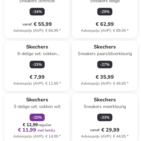
Sneakers lichtroze
Sneakers beige
-
34
%
-
29
%
€ 55,99
€ 62,99
vanaf
:
Adviesprijs (AVP)
:
€ 84,95
*
Adviesprijs (AVP)
:
€ 89,95
*
Skechers
Skechers
6-delige set: sokken
Sneakers paars/zilverkleurig
meerkleurig
-
33
%
-
27
%
€ 7,99
€ 35,99
Adviesprijs (AVP)
:
€ 11,95
*
Adviesprijs (AVP)
:
€ 49,95
*
family
korting
Skechers
Skechers
3-delige set: sokken wit
Sneakers meerkleurig
-
20
%
-
33
%
€ 12,99
regulier
€ 11,99
€ 29,99
vanaf
:
met family
Adviesprijs (AVP)
:
€ 14,99
*
Adviesprijs (AVP)
:
€ 44,95
*