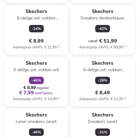
Skechers
Skechers
6-delige set: sokken
Sneakers donkerblauw
meerkleurig
-
24
%
-
42
%
€ 8,99
€ 51,99
vanaf
:
Adviesprijs (AVP)
:
€ 11,95
*
Adviesprijs (AVP)
:
€ 89,95
*
family
korting
Skechers
Skechers
3-delige set: sokken wit
6-delige set: sokken
meerkleurig
-
46
%
-
28
%
€ 8,99
regulier
€ 7,99
€ 8,49
met family
Adviesprijs (AVP)
:
€ 14,99
*
Adviesprijs (AVP)
:
€ 11,95
*
Skechers
Skechers
Leren sneakers zwart
Sneakers zwart
-
46
%
-
31
%