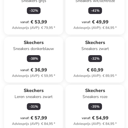
Sneakers grijs
Sneakers wit/lichtroze
-
32
%
-
41
%
€ 53,99
€ 49,99
vanaf
:
vanaf
:
Adviesprijs (AVP)
:
€ 79,95
*
Adviesprijs (AVP)
:
€ 84,95
*
Skechers
Skechers
Sneakers donkerblauw
Sneakers zwart
-
38
%
-
32
%
€ 36,99
€ 60,99
vanaf
:
Adviesprijs (AVP)
:
€ 59,95
*
Adviesprijs (AVP)
:
€ 89,95
*
Skechers
Skechers
Leren sneakers zwart
Sneakers roze
-
31
%
-
35
%
€ 57,99
€ 54,99
vanaf
:
vanaf
:
Adviesprijs (AVP)
:
€ 84,95
*
Adviesprijs (AVP)
:
€ 84,95
*