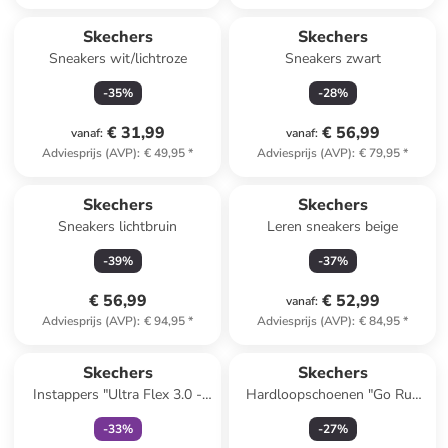
Skechers
Skechers
Sneakers wit/lichtroze
Sneakers zwart
-
35
%
-
28
%
€ 31,99
€ 56,99
vanaf
:
vanaf
:
Adviesprijs (AVP)
:
€ 49,95
*
Adviesprijs (AVP)
:
€ 79,95
*
Skechers
Skechers
Sneakers lichtbruin
Leren sneakers beige
-
39
%
-
37
%
€ 56,99
€ 52,99
vanaf
:
Adviesprijs (AVP)
:
€ 94,95
*
Adviesprijs (AVP)
:
€ 84,95
*
family
exclusief
Skechers
Skechers
Instappers "Ultra Flex 3.0 -
Hardloopschoenen "Go Run
Beauty Blend" lichtroze
Consistent 2.0" grijs
-
33
%
-
27
%