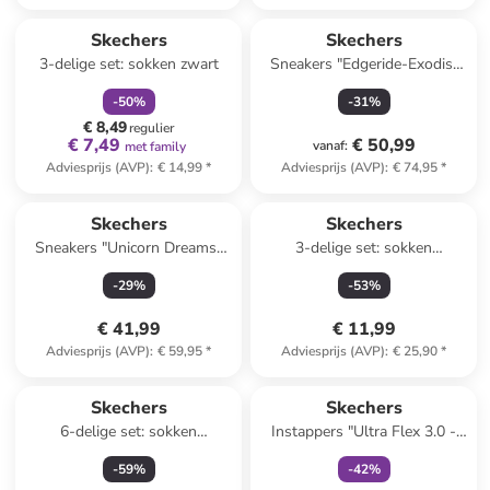
family
korting
Skechers
Skechers
3-delige set: sokken zwart
Sneakers "Edgeride-Exodis"
bordeaux
-
50
%
-
31
%
€ 8,49
regulier
€ 7,49
€ 50,99
vanaf
:
met family
Adviesprijs (AVP)
:
€ 14,99
*
Adviesprijs (AVP)
:
€ 74,95
*
Skechers
Skechers
Sneakers "Unicorn Dreams-
3-delige set: sokken
Wishful Magic" paars
grijs/lichtbruin/beige
-
29
%
-
53
%
€ 41,99
€ 11,99
Adviesprijs (AVP)
:
€ 59,95
*
Adviesprijs (AVP)
:
€ 25,90
*
family
exclusief
Skechers
Skechers
6-delige set: sokken
Instappers "Ultra Flex 3.0 -
meerkleurig
Smooth Step" zwart
-
59
%
-
42
%