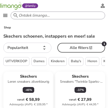
family
Shop
Skechers schoenen, instappers en meer! sale
1
Populariteit
Alle filters
UITVERKOOP
Dames
Kinderen
Baby's
Heren
Ke
Skechers
Skechers
Leren sneakers zilverkleurig
Sneakers "Twinkle Sparks-
Underwater Magic" lichtroze
-
46
%
-
37
%
€ 58,99
€ 27,99
vanaf
:
vanaf
:
Adviesprijs (AVP)
:
€ 109,95
*
Adviesprijs (AVP)
:
€ 44,95
*