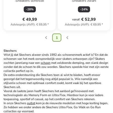
Sneakers lichtroze
Sneakers zwart
-
28
%
-
24
%
€ 49,99
€ 52,99
vanaf
:
Adviesprijs (AVP)
:
€ 69,95
*
Adviesprijs (AVP)
:
€ 69,95
*
1
Skechers
Wist jij dat Skechers alweer sinds 1992 als schoenenmerk actief is? En dat de 
schoenen van het merk oorspronkelijk voor skaters ontworpen zijn? Skaters 
zochten jarenlang naar een 
schoen
 met voldoende demping, een slank design 
zonder dat de schoen te dik zou worden. Skechers speelde hier met zijn eerste 
collectie perfect op in. 
De extra ondersteuning die Skechers toen al wist te bieden, heeft ervoor 
gezorgd dat het tegenwoordig nog altijd populair is. Wie namelijk een 
stijlvolle schoen met optimaal comfort zoekt, komt vaak bij het sportieve 
Skechers uit. 
Vooral de laatste jaren heeft Skechers het aanbod ge?nnoveerd met 
technologieën als Memory Form en Ultra Flex. Hierdoor kun je voor iedere 
toepassing, sportief of casual, op het comfort van Skechers rekenen. 
In onze Skechers 
outlet
 kom je de nieuwste modellen met hoge korting tegen. 
Zo hebben we onder andere de Skechers Ultra Flex, Go Walk en Go Run 
collecties op voorraad. 