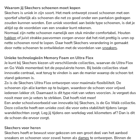
Waarom jij Skechers schoenen moet kopen
Skechers is uniek in zijn soort. Het merk ontwerpt zowel schoenen met een 
sportief uiterlijk als schoenen die net zo goed onder een pantalon gedragen 
zouden kunnen worden. Een uniek voordeel aan beide type schoenen, is dat je 
altijd op de voordelen van een sneaker kunt rekenen. 
Normaal zijn nette schoenen namelijk een stuk minder comfortabel. Houten 
hakken
 of juist strakke pasvormen zorgen ervoor dat het niet prettig is uren op 
nette schoenen rond te lopen. Daar heeft Skechers verandering in gemaakt 
door nette schoenen te ontwikkelen met de voordelen van 
sneakers
. 
Unieke technologieën Memory Foam en Ultra Flex
Je kunt bij Skechers kiezen uit verschillende collecties, waarvan de Ultra Flex 
en Go Walk momenteel tot de populairste horen. Bij beide collecties staat 
innovatie centraal, wat terug te vinden is aan de manier waarop de schoen tot 
stand gekomen is. 
Zo is de Skechers Ultra Flex ontworpen voor maximale flexibiliteit. De 
schoenen zijn alle kanten op te buigen, waardoor de schoen voor vrijwel 
iedereen lekker zit. Daarnaast is dit type niet van veters voorzien. Je vergeet dus 
nooit meer om je veters te strikken. Dat hoeft niet meer! 
Een ander schoolvoorbeeld van innovatie bij Skechers, is de Go Walk collectie. 
Deze collectie heeft een unieke zool die voor extra stabiliteit tijdens lange 
wandeltochten zorgt. Leg jij tijdens een werkdag veel kilometers af? Dan is dit 
de schoen die ervoor zorgt.
Skechers voor heren
Skechers heeft er bewust voor gekozen om een groot deel van het aanbod 
sneakers en schoenen voor zowel heren als 
dames
 te ontwerpen. Binnen de 