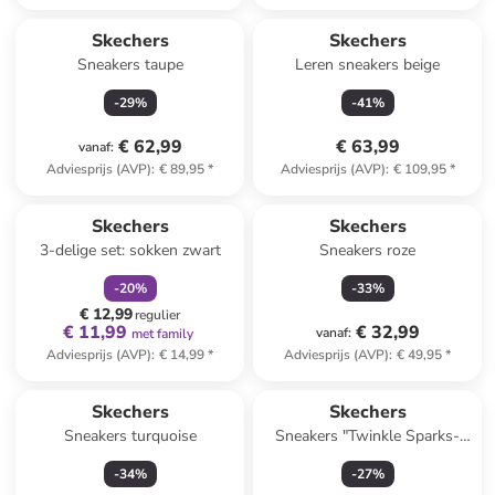
Skechers
Skechers
Sneakers taupe
Leren sneakers beige
-
29
%
-
41
%
€ 62,99
€ 63,99
vanaf
:
Adviesprijs (AVP)
:
€ 89,95
*
Adviesprijs (AVP)
:
€ 109,95
*
family
korting
Skechers
Skechers
3-delige set: sokken zwart
Sneakers roze
-
20
%
-
33
%
€ 12,99
regulier
€ 11,99
€ 32,99
vanaf
:
met family
Adviesprijs (AVP)
:
€ 14,99
*
Adviesprijs (AVP)
:
€ 49,95
*
Skechers
Skechers
Sneakers turquoise
Sneakers "Twinkle Sparks-
Jumpin' Clouds" meerkleurig
-
34
%
-
27
%