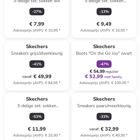
3-delige set: sokken wit
3-delige set: sokken
wit/zwart/grijs
-
27
%
-
13
%
€ 7,99
€ 9,49
Adviesprijs (AVP)
:
€ 10,95
*
Adviesprijs (AVP)
:
€ 10,95
*
family
korting
Skechers
Skechers
Sneakers grijs/zilverkleurig
Boots "On the Go Joy" zwart
-
41
%
-
47
%
€ 54,99
regulier
€ 49,99
€ 52,99
vanaf
:
met family
Adviesprijs (AVP)
:
€ 84,95
*
Adviesprijs (AVP)
:
€ 100,00
*
Skechers
Skechers
3-delige set: sokken
Sneakers paars/meerkleurig
wit/zwart/grijs
-
53
%
-
33
%
€ 11,99
€ 32,99
vanaf
:
Adviesprijs (AVP)
:
€ 25,90
*
Adviesprijs (AVP)
:
€ 49,95
*