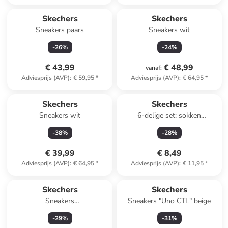
Skechers
Skechers
Sneakers paars
Sneakers wit
-
26
%
-
24
%
€ 43,99
€ 48,99
vanaf
:
Adviesprijs (AVP)
:
€ 59,95
*
Adviesprijs (AVP)
:
€ 64,95
*
Skechers
Skechers
Sneakers wit
6-delige set: sokken
meerkleurig
-
38
%
-
28
%
€ 39,99
€ 8,49
Adviesprijs (AVP)
:
€ 64,95
*
Adviesprijs (AVP)
:
€ 11,95
*
Skechers
Skechers
Sneakers
Sneakers "Uno CTL" beige
zilverkleurig/donkerblauw
-
29
%
-
31
%