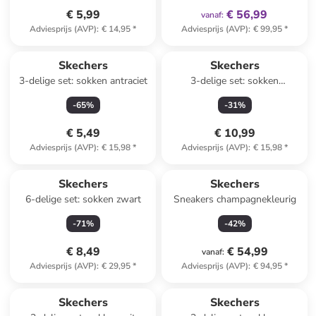
€ 5,99
€ 56,99
vanaf
:
Adviesprijs (AVP)
:
€ 14,95
*
Adviesprijs (AVP)
:
€ 99,95
*
Skechers
Skechers
3-delige set: sokken antraciet
3-delige set: sokken
wit/grijs/zwart
-
65
%
-
31
%
€ 5,49
€ 10,99
Adviesprijs (AVP)
:
€ 15,98
*
Adviesprijs (AVP)
:
€ 15,98
*
Skechers
Skechers
6-delige set: sokken zwart
Sneakers champagnekleurig
-
71
%
-
42
%
€ 8,49
€ 54,99
vanaf
:
Adviesprijs (AVP)
:
€ 29,95
*
Adviesprijs (AVP)
:
€ 94,95
*
Skechers
Skechers