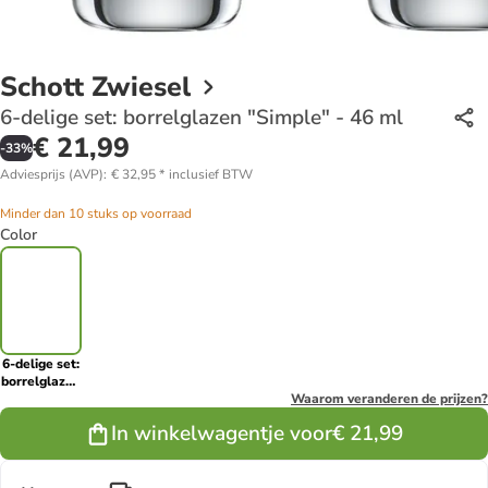
Schott Zwiesel
6-delige set: borrelglazen "Simple" - 46 ml
€ 21,99
-
33
%
Adviesprijs (AVP)
:
€ 32,95
*
inclusief BTW
Minder dan 10 stuks op voorraad
Color
6-delige set:
borrelglazen
"Simple" -
Waarom veranderen de prijzen?
46 ml
In winkelwagentje voor
€ 21,99