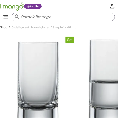
family
Shop
6-delige set: borrelglazen "Simple" - 46 ml