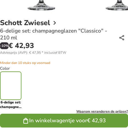
Schott Zwiesel
6-delige set: champagneglazen "Classico" -
210 ml
€ 42,93
-
10
%
Adviesprijs (AVP)
:
€ 47,95
*
inclusief BTW
Minder dan 10 stuks op voorraad
Color
6-delige set:
champagneglazen
"Classico" -
Waarom veranderen de prijzen?
210 ml
In winkelwagentje voor
€ 42,93