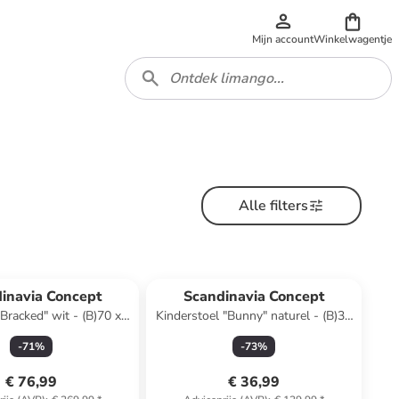
Mijn account
Winkelwagentje
Alle filters
inavia Concept
Scandinavia Concept
"Bracked" wit - (B)70 x
Kinderstoel "Bunny" naturel - (B)30
)90 x (D)15 cm
x (H)55 x (D)25 cm
-
71
%
-
73
%
€ 76,99
€ 36,99