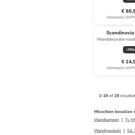
€ 86,
Adviesprijs (AVP
Scandinavia
Wanddecoratie rood 
cm
-
78
%
€ 24,
Adviesprijs (AVP
1
-
19
of
19
resulta
Misschien bevallen 
Wandlampen
Tv-M
Wandmeubels
SiL 