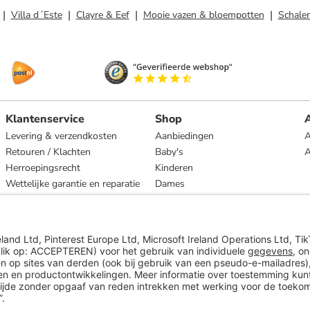
Villa d´Este
Clayre & Eef
Mooie vazen & bloempotten
Schale
Klantenservice
Shop
A
Levering & verzendkosten
Aanbiedingen
A
Retouren / Klachten
Baby's
Herroepingsrecht
Kinderen
Wettelijke garantie en reparatie
Dames
Heren
Wonen
Merken