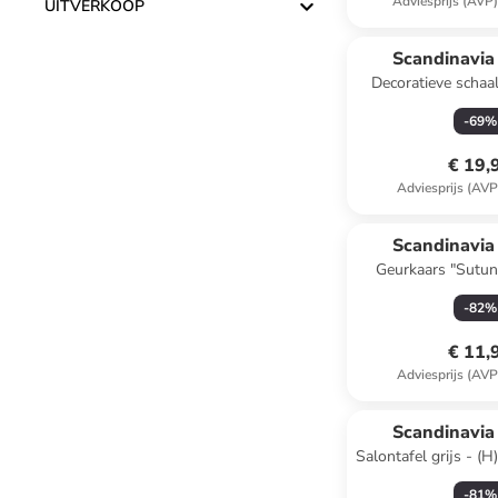
Adviesprijs (AVP
UITVERKOOP
Reeds in een ander
Scandinavia
Decoratieve schaal
(H)10 x (D
-
69
%
€ 19,
Adviesprijs (AVP
Scandinavia
Geurkaars "Sutun
-
82
%
€ 11,
Adviesprijs (AVP
Scandinavia
Salontafel grijs - (H
(D)60 
-
81
%