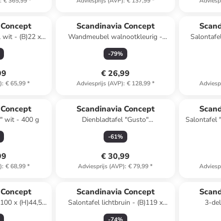
)
:
€ 365,99
*
Adviesprijs (AVP)
:
€ 137,99
*
Adviesp
 winkelwagentje
 Concept
Scandinavia Concept
Scand
 wit - (B)22 x
Wandmeubel walnootkleurig -
Salontafel
)17 cm
(B)20 x (H)40 x (D)9 cm
(H
-
79
%
99
€ 26,99
)
:
€ 65,99
*
Adviesprijs (AVP)
:
€ 128,99
*
Adviesp
Reeds in ee
 Concept
Scandinavia Concept
Scand
" wit - 400 g
Dienbladtafel "Gusto"
Salontafel 
lichtbruin/zwart - (B)60 x (H)35 x
(B)95 
-
61
%
(D)24,5 cm
99
€ 30,99
)
:
€ 68,99
*
Adviesprijs (AVP)
:
€ 79,99
*
Adviesp
Reeds in een ander winkelwagentje
 Concept
Scandinavia Concept
Scand
)100 x (H)44,5 x
Salontafel lichtbruin - (B)119 x
3-del
cm
(H)40 x (D)60 cm
k
-
74
%