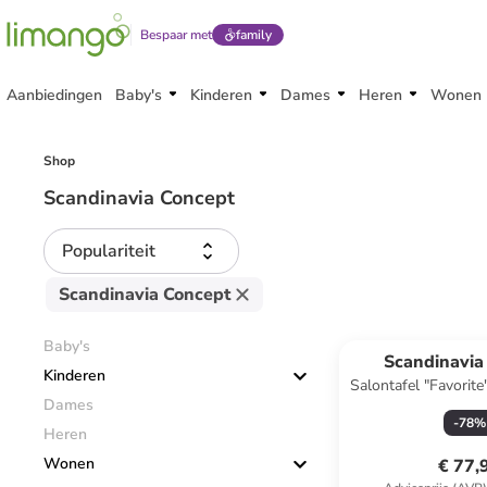
Bespaar met
family
Aanbiedingen
Baby's
Kinderen
Dames
Heren
Wonen
Shop
Scandinavia Concept
Populariteit
Scandinavia Concept
Baby's
Scandinavia
Kinderen
Salontafel "Favorite
Dames
x (H)38 x (
-
78
%
Heren
Wonen
€ 77,