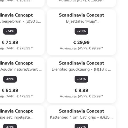
rijs (AVP)
:
€ 269,99
*
Adviesprijs (AVP)
:
€ 139,99
*
inavia Concept
Scandinavia Concept
 beige/bruin - (B)90 x
Bijzettafel "Muju"
)35 x (D)90 cm
eikenkleurig/antraciet - (B)40 x
-
74
%
-
70
%
(H)57 x (D)30 cm
€ 71,99
€ 29,99
rijs (AVP)
:
€ 278,99
*
Adviesprijs (AVP)
:
€ 99,99
*
n ander winkelwagentje
inavia Concept
Scandinavia Concept
"Asude" naturel/zwart -
Dienblad goudkleurig - (H)18 x Ø
x (H)55 x (D)43 cm
20,5 cm
-
89
%
-
61
%
€ 51,99
€ 9,99
rijs (AVP)
:
€ 479,99
*
Adviesprijs (AVP)
:
€ 25,99
*
inavia Concept
Scandinavia Concept
ige set: ingelijste
Kattenbed "Tom Cat" grijs - (B)35 x
unstdrukken
(H)50 x (D)40 cm
-
61
%
-
77
%