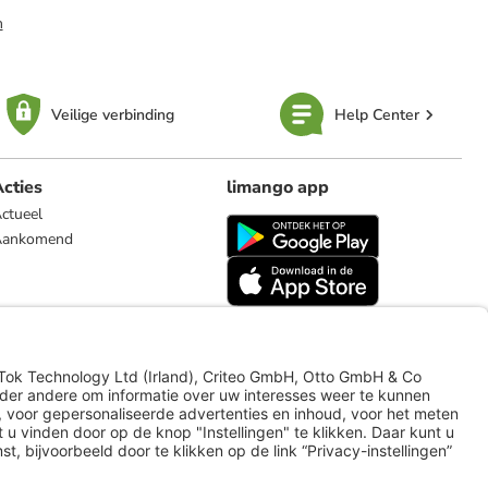
n
Veilige verbinding
Help Center
cties
limango app
ctueel
Aankomend
limango.de
limango.pl