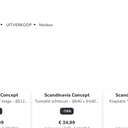
UITVERKOOP
Merken
 Concept
Scandinavia Concept
Scand
" beige - (B)120
Tuintafel lichtbruin - (B)40 x (H)40 x
Klaptafel 
D)60 cm
(D)40 cm
(H
-
74
%
99
€ 34,99