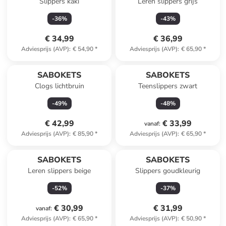
Slippers kaki
Leren slippers grijs
-
36
%
-
43
%
€ 34,99
€ 36,99
Adviesprijs (AVP)
:
€ 54,90
*
Adviesprijs (AVP)
:
€ 65,90
*
SABOKETS
SABOKETS
Clogs lichtbruin
Teenslippers zwart
-
49
%
-
48
%
€ 42,99
€ 33,99
vanaf
:
Adviesprijs (AVP)
:
€ 85,90
*
Adviesprijs (AVP)
:
€ 65,90
*
SABOKETS
SABOKETS
Leren slippers beige
Slippers goudkleurig
-
52
%
-
37
%
€ 30,99
€ 31,99
vanaf
:
Adviesprijs (AVP)
:
€ 65,90
*
Adviesprijs (AVP)
:
€ 50,90
*