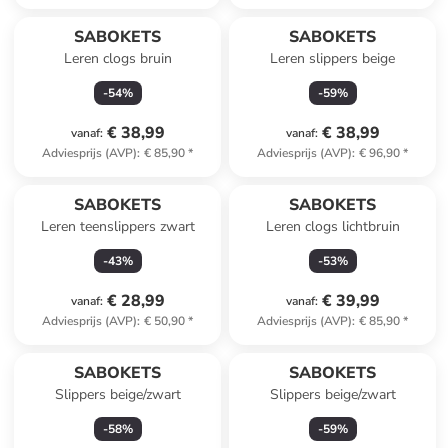
SABOKETS
SABOKETS
Leren clogs bruin
Leren slippers beige
-
54
%
-
59
%
€ 38,99
€ 38,99
vanaf
:
vanaf
:
Adviesprijs (AVP)
:
€ 85,90
*
Adviesprijs (AVP)
:
€ 96,90
*
SABOKETS
SABOKETS
Leren teenslippers zwart
Leren clogs lichtbruin
-
43
%
-
53
%
€ 28,99
€ 39,99
vanaf
:
vanaf
:
Adviesprijs (AVP)
:
€ 50,90
*
Adviesprijs (AVP)
:
€ 85,90
*
SABOKETS
SABOKETS
Slippers beige/zwart
Slippers beige/zwart
-
58
%
-
59
%