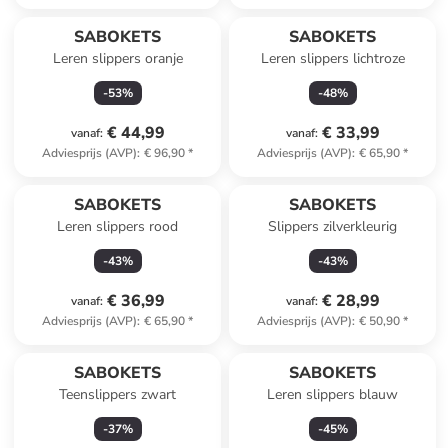
SABOKETS
SABOKETS
Leren slippers oranje
Leren slippers lichtroze
-
53
%
-
48
%
€ 44,99
€ 33,99
vanaf
:
vanaf
:
Adviesprijs (AVP)
:
€ 96,90
*
Adviesprijs (AVP)
:
€ 65,90
*
SABOKETS
SABOKETS
Leren slippers rood
Slippers zilverkleurig
-
43
%
-
43
%
€ 36,99
€ 28,99
vanaf
:
vanaf
:
Adviesprijs (AVP)
:
€ 65,90
*
Adviesprijs (AVP)
:
€ 50,90
*
SABOKETS
SABOKETS
Teenslippers zwart
Leren slippers blauw
-
37
%
-
45
%