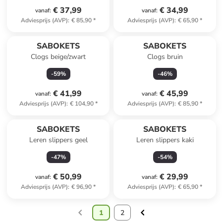
€ 37,99
€ 34,99
vanaf
:
vanaf
:
Adviesprijs (AVP)
:
€ 85,90
*
Adviesprijs (AVP)
:
€ 65,90
*
SABOKETS
SABOKETS
Clogs beige/zwart
Clogs bruin
-
59
%
-
46
%
€ 41,99
€ 45,99
vanaf
:
vanaf
:
Adviesprijs (AVP)
:
€ 104,90
*
Adviesprijs (AVP)
:
€ 85,90
*
SABOKETS
SABOKETS
Leren slippers geel
Leren slippers kaki
-
47
%
-
54
%
€ 50,99
€ 29,99
vanaf
:
vanaf
:
Adviesprijs (AVP)
:
€ 96,90
*
Adviesprijs (AVP)
:
€ 65,90
*
1
2