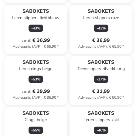
SABOKETS
SABOKETS
Leren slippers lichtblauw
Leren slippers roze
-
43
%
-
43
%
€ 36,99
€ 36,99
vanaf
:
Adviesprijs (AVP)
:
€ 65,90
*
Adviesprijs (AVP)
:
€ 65,90
*
SABOKETS
SABOKETS
Leren clogs beige
Teenslippers zilverkleurig
-
53
%
-
37
%
€ 39,99
€ 31,99
vanaf
:
Adviesprijs (AVP)
:
€ 85,90
*
Adviesprijs (AVP)
:
€ 50,90
*
SABOKETS
SABOKETS
Clogs beige
Leren slippers kaki
-
55
%
-
46
%