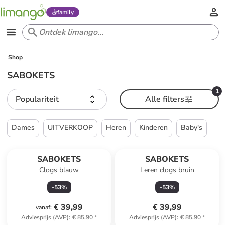
family
Shop
SABOKETS
1
Populariteit
Alle filters
Dames
UITVERKOOP
Heren
Kinderen
Baby's
SABOKETS
SABOKETS
Clogs blauw
Leren clogs bruin
-
53
%
-
53
%
€ 39,99
€ 39,99
vanaf
:
Adviesprijs (AVP)
:
€ 85,90
*
Adviesprijs (AVP)
:
€ 85,90
*