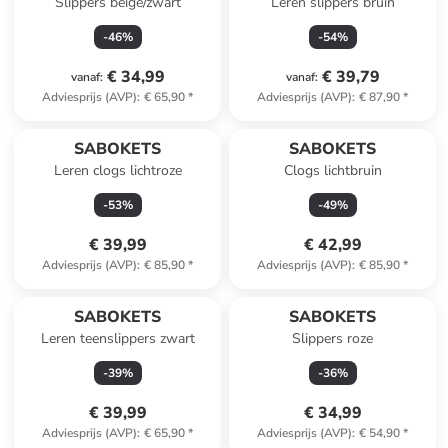
Slippers beige/zwart
Leren slippers bruin
-
46
%
-
54
%
€ 34,99
€ 39,79
vanaf
:
vanaf
:
Adviesprijs (AVP)
:
€ 65,90
*
Adviesprijs (AVP)
:
€ 87,90
*
SABOKETS
SABOKETS
Leren clogs lichtroze
Clogs lichtbruin
-
53
%
-
49
%
€ 39,99
€ 42,99
Adviesprijs (AVP)
:
€ 85,90
*
Adviesprijs (AVP)
:
€ 85,90
*
SABOKETS
SABOKETS
Leren teenslippers zwart
Slippers roze
-
39
%
-
36
%
€ 39,99
€ 34,99
Adviesprijs (AVP)
:
€ 65,90
*
Adviesprijs (AVP)
:
€ 54,90
*