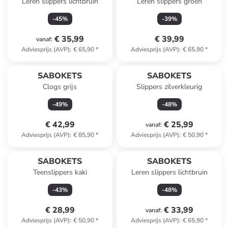
Leren slippers lichtbruin
Leren slippers groen
-
45
%
-
39
%
€ 35,99
€ 39,99
vanaf
:
Adviesprijs (AVP)
:
€ 65,90
*
Adviesprijs (AVP)
:
€ 65,90
*
SABOKETS
SABOKETS
Clogs grijs
Slippers zilverkleurig
-
49
%
-
48
%
€ 42,99
€ 25,99
vanaf
:
Adviesprijs (AVP)
:
€ 85,90
*
Adviesprijs (AVP)
:
€ 50,90
*
SABOKETS
SABOKETS
Teenslippers kaki
Leren slippers lichtbruin
-
43
%
-
48
%
€ 28,99
€ 33,99
vanaf
:
Adviesprijs (AVP)
:
€ 50,90
*
Adviesprijs (AVP)
:
€ 65,90
*