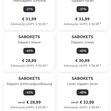
Teenslippers lichtroze
Slippers zwart
-
37
%
-
37
%
€ 31,99
€ 31,99
Adviesprijs (AVP)
:
€ 50,90
*
Adviesprijs (AVP)
:
€ 50,90
*
SABOKETS
SABOKETS
Slippers blauw
Slippers oranje
-
43
%
-
43
%
€ 28,99
€ 30,99
Adviesprijs (AVP)
:
€ 50,90
*
Adviesprijs (AVP)
:
€ 54,90
*
SABOKETS
SABOKETS
Slippers lichtroze/goudkleurig
Leren slippers bruin
-
43
%
-
49
%
€ 28,99
€ 32,99
vanaf
:
vanaf
:
Adviesprijs (AVP)
:
€ 50,90
*
Adviesprijs (AVP)
:
€ 65,90
*