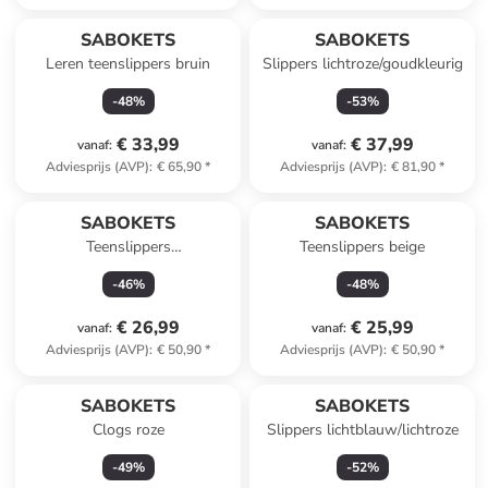
SABOKETS
SABOKETS
Leren teenslippers bruin
Slippers lichtroze/goudkleurig
-
48
%
-
53
%
€ 33,99
€ 37,99
vanaf
:
vanaf
:
Adviesprijs (AVP)
:
€ 65,90
*
Adviesprijs (AVP)
:
€ 81,90
*
SABOKETS
SABOKETS
Teenslippers
Teenslippers beige
lichtroze/goudkleurig
-
46
%
-
48
%
€ 26,99
€ 25,99
vanaf
:
vanaf
:
Adviesprijs (AVP)
:
€ 50,90
*
Adviesprijs (AVP)
:
€ 50,90
*
SABOKETS
SABOKETS
Clogs roze
Slippers lichtblauw/lichtroze
-
49
%
-
52
%