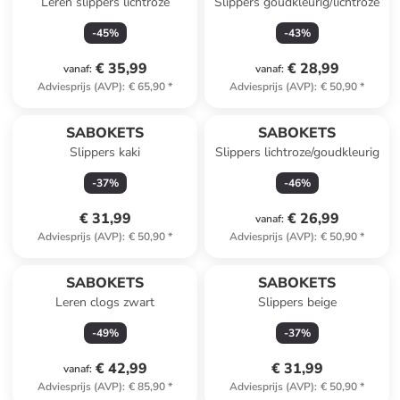
Leren slippers lichtroze
Slippers goudkleurig/lichtroze
-
45
%
-
43
%
€ 35,99
€ 28,99
vanaf
:
vanaf
:
Adviesprijs (AVP)
:
€ 65,90
*
Adviesprijs (AVP)
:
€ 50,90
*
SABOKETS
SABOKETS
Slippers kaki
Slippers lichtroze/goudkleurig
-
37
%
-
46
%
€ 31,99
€ 26,99
vanaf
:
Adviesprijs (AVP)
:
€ 50,90
*
Adviesprijs (AVP)
:
€ 50,90
*
SABOKETS
SABOKETS
Leren clogs zwart
Slippers beige
-
49
%
-
37
%
€ 42,99
€ 31,99
vanaf
:
Adviesprijs (AVP)
:
€ 85,90
*
Adviesprijs (AVP)
:
€ 50,90
*