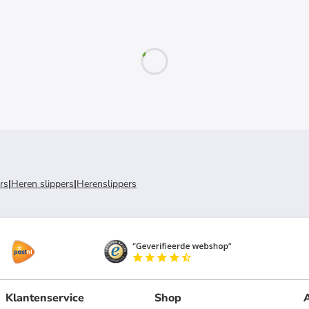
rs
|
Heren slippers
|
Herenslippers
Klantenservice
Shop
A