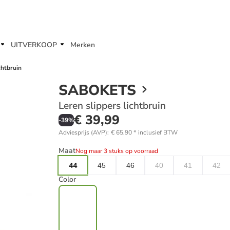
UITVERKOOP
Merken
chtbruin
SABOKETS
Leren slippers lichtbruin
€ 39,99
-
39
%
Adviesprijs (AVP)
:
€ 65,90
*
inclusief BTW
Maat
Nog maar 3 stuks op voorraad
44
45
46
40
41
42
Color