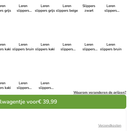
eren
Leren
Leren
Leren
Slippers
Leren
rs grijs
slippers
slippers grijs
slippers beige
zwart
slippers
blauw
donkerblauw
eren
Leren
Leren
Leren
Leren
Leren
ers kaki
slippers bruin
slippers kaki
slippers
slippers
slippers bruin
zwart
blauw
eren
Leren
Leren
ers kaki
slippers
slippers
groen
blauw
Waarom veranderen de prijzen?
elwagentje voor
€ 39,99
Verzendkosten