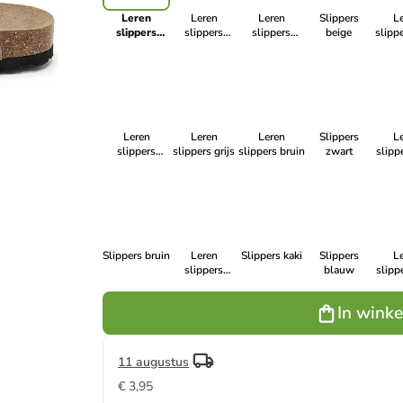
Leren
Leren
Leren
Slippers
L
slippers
slippers
slippers
beige
slippe
lichtbruin
blauw
donkerblauw
Leren
Leren
Leren
Slippers
L
slippers
slippers grijs
slippers bruin
zwart
slipp
zwart
Slippers bruin
Leren
Slippers kaki
Slippers
L
slippers
blauw
slipp
lichtbruin
In wink
11 augustus
€ 3,95