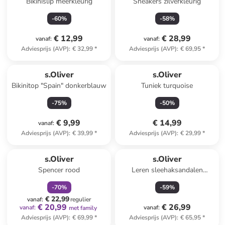
Bikinislip meerkleurig
Sneakers zilverkleurig
-
60
%
-
58
%
€ 12,99
€ 28,99
vanaf
:
vanaf
:
Adviesprijs (AVP)
:
€ 32,99
*
Adviesprijs (AVP)
:
€ 69,95
*
s.Oliver
s.Oliver
Bikinitop "Spain" donkerblauw
Tuniek turquoise
-
75
%
-
50
%
€ 9,99
€ 14,99
vanaf
:
Adviesprijs (AVP)
:
€ 39,99
*
Adviesprijs (AVP)
:
€ 29,99
*
family
korting
s.Oliver
s.Oliver
Spencer rood
Leren sleehaksandalen
lichtroze
-
70
%
-
59
%
€ 22,99
vanaf
:
regulier
€ 20,99
€ 26,99
vanaf
:
vanaf
:
met family
Adviesprijs (AVP)
:
€ 69,99
*
Adviesprijs (AVP)
:
€ 65,95
*