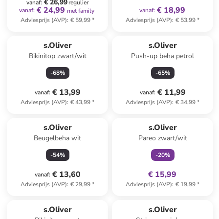
€ 26,99
vanaf
:
regulier
€ 24,99
€ 18,99
vanaf
:
vanaf
:
met family
Adviesprijs (AVP)
:
€ 59,99
*
Adviesprijs (AVP)
:
€ 53,99
*
s.Oliver
s.Oliver
Bikinitop zwart/wit
Push-up beha petrol
-
68
%
-
65
%
€ 13,99
€ 11,99
vanaf
:
vanaf
:
Adviesprijs (AVP)
:
€ 43,99
*
Adviesprijs (AVP)
:
€ 34,99
*
family
exclusief
s.Oliver
s.Oliver
Beugelbeha wit
Pareo zwart/wit
-
54
%
-
20
%
€ 13,60
€ 15,99
vanaf
:
Adviesprijs (AVP)
:
€ 29,99
*
Adviesprijs (AVP)
:
€ 19,99
*
s.Oliver
s.Oliver