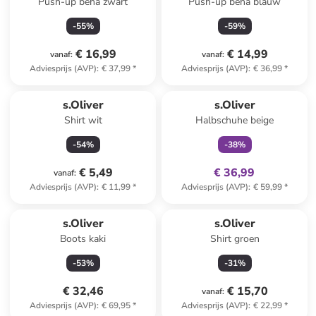
Push-up beha zwart
Push-up beha blauw
-
55
%
-
59
%
€ 16,99
€ 14,99
vanaf
:
vanaf
:
Adviesprijs (AVP)
:
€ 37,99
*
Adviesprijs (AVP)
:
€ 36,99
*
family
exclusief
s.Oliver
s.Oliver
Shirt wit
Halbschuhe beige
-
54
%
-
38
%
€ 5,49
€ 36,99
vanaf
:
Adviesprijs (AVP)
:
€ 11,99
*
Adviesprijs (AVP)
:
€ 59,99
*
s.Oliver
s.Oliver
Boots kaki
Shirt groen
-
53
%
-
31
%
€ 32,46
€ 15,70
vanaf
:
Adviesprijs (AVP)
:
€ 69,95
*
Adviesprijs (AVP)
:
€ 22,99
*