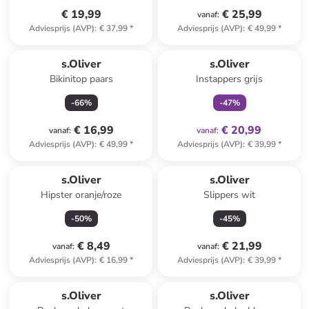
€ 19,99
€ 25,99
vanaf
:
Adviesprijs (AVP)
:
€ 37,99
*
Adviesprijs (AVP)
:
€ 49,99
*
family
exclusief
s.Oliver
s.Oliver
Bikinitop paars
Instappers grijs
-
66
%
-
47
%
€ 16,99
€ 20,99
vanaf
:
vanaf
:
Adviesprijs (AVP)
:
€ 49,99
*
Adviesprijs (AVP)
:
€ 39,99
*
s.Oliver
s.Oliver
Hipster oranje/roze
Slippers wit
-
50
%
-
45
%
€ 8,49
€ 21,99
vanaf
:
vanaf
:
Adviesprijs (AVP)
:
€ 16,99
*
Adviesprijs (AVP)
:
€ 39,99
*
s.Oliver
s.Oliver