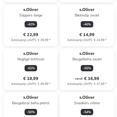
s.Oliver
s.Oliver
Slippers beige
Bikinislip zwart
-
42
%
-
40
%
€ 22,99
€ 14,99
Adviesprijs (AVP)
:
€ 39,99
*
Adviesprijs (AVP)
:
€ 24,99
*
s.Oliver
s.Oliver
Negligé lichtroze
Beugelbeha zwart
-
62
%
-
55
%
€ 18,99
€ 16,99
vanaf
:
Adviesprijs (AVP)
:
€ 49,99
*
Adviesprijs (AVP)
:
€ 37,99
*
s.Oliver
s.Oliver
Beugelloze beha petrol
Sneakers crème
-
50
%
-
54
%