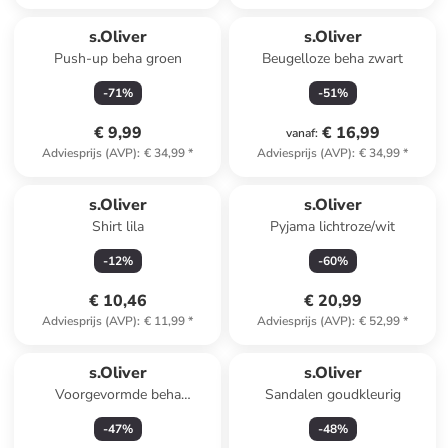
s.Oliver
s.Oliver
Push-up beha groen
Beugelloze beha zwart
-
71
%
-
51
%
€ 9,99
€ 16,99
vanaf
:
Adviesprijs (AVP)
:
€ 34,99
*
Adviesprijs (AVP)
:
€ 34,99
*
s.Oliver
s.Oliver
Shirt lila
Pyjama lichtroze/wit
-
12
%
-
60
%
€ 10,46
€ 20,99
Adviesprijs (AVP)
:
€ 11,99
*
Adviesprijs (AVP)
:
€ 52,99
*
s.Oliver
s.Oliver
Voorgevormde beha
Sandalen goudkleurig
lichtblauw
-
47
%
-
48
%