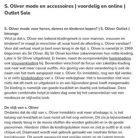
S. Oliver mode en accessoires | voordelig en online |
Outlet Sale
S. Oliver mode voor heren, dames en kinderen kopen? | S. Oliver Outlet | 
limango
Wist je dat s. Oliver een bekend kledingmerk is voor mannen, vrouwen en 
kinderen? Je vraagt je misschien af: waar komt de afkorting s. Oliver vandaan? 
Voor dat verhaal moet je best even terug in de tijd. s. Oliver is namelijk in 1969 
begonnen als Sir Oliver. Bij Sir Oliver kochten zakenmannen hun nette kleding. 
Later is Sir Oliver uitgebreid. Er kwam, naast de oorspronkelijke 
herenkleding
, 
ook 
vrouwenkleding
 bij. Bovendien verschoof de focus van zakelijke kleding 
ook naar wat meer casual outfits. Als gevolg van deze verandering is ook de 
naam van het merk aangepast naar s. Oliver. En inmiddels, nog een tijd verder, 
is er zelfs 
kinderkleding
 van s. Oliver verkrijgbaar. Het is bovendien niet voor 
niets dat dit merk zo uitgebreid is en een bijzondere groei heeft meegemaakt. 
De kleding is namelijk van goede kwaliteit en daarbij ook betaalbaar. Deze 
gouden combinatie helpt je iedere dag weer bij het samenstellen van een 
modieuze en stijlvolle look. 
De stijl van s. Oliver
Ondanks dat de stijl van s. Oliver inmiddels wat meer alledaags is, is het 
belang van kwaliteit en luxe nooit uit het oog verloren. Dit zie je bijvoorbeeld 
nog steeds terug in de mooie stoffen die worden gebruikt en in de goede 
pasvormen. Hierdoor zitten de kledingstukken mooi en ziet je outfit er al snel 
chique uit. Daarnaast wordt veel gebruik gemaakt van neutrale tinten en 
basiskleuren. Dit wordt aangevuld met vrolijke prints en de laatste trends. 