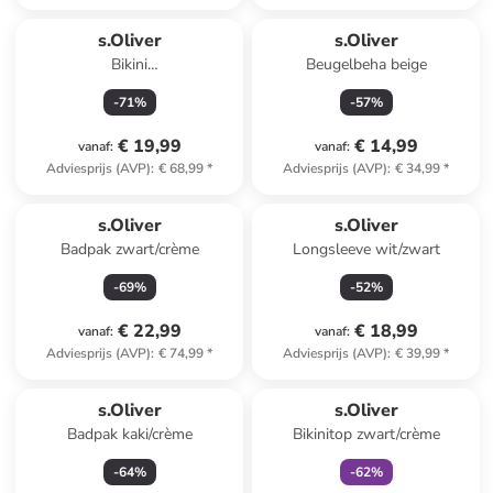
s.Oliver
s.Oliver
Bikini
Beugelbeha beige
blauw/turquoise/lichtroze
-
71
%
-
57
%
€ 19,99
€ 14,99
vanaf
:
vanaf
:
Adviesprijs (AVP)
:
€ 68,99
*
Adviesprijs (AVP)
:
€ 34,99
*
s.Oliver
s.Oliver
Badpak zwart/crème
Longsleeve wit/zwart
-
69
%
-
52
%
€ 22,99
€ 18,99
vanaf
:
vanaf
:
Adviesprijs (AVP)
:
€ 74,99
*
Adviesprijs (AVP)
:
€ 39,99
*
family
exclusief
s.Oliver
s.Oliver
Badpak kaki/crème
Bikinitop zwart/crème
-
64
%
-
62
%