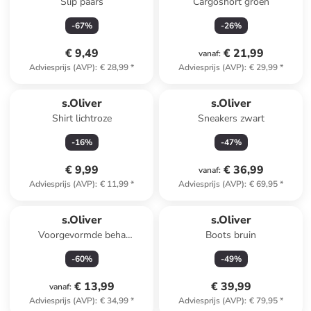
Slip paars
Cargoshort groen
-
67
%
-
26
%
€ 9,49
€ 21,99
vanaf
:
Adviesprijs (AVP)
:
€ 28,99
*
Adviesprijs (AVP)
:
€ 29,99
*
s.Oliver
s.Oliver
Shirt lichtroze
Sneakers zwart
-
16
%
-
47
%
€ 9,99
€ 36,99
vanaf
:
Adviesprijs (AVP)
:
€ 11,99
*
Adviesprijs (AVP)
:
€ 69,95
*
s.Oliver
s.Oliver
Voorgevormde beha
Boots bruin
koraalrood
-
60
%
-
49
%
€ 13,99
€ 39,99
vanaf
:
Adviesprijs (AVP)
:
€ 34,99
*
Adviesprijs (AVP)
:
€ 79,95
*