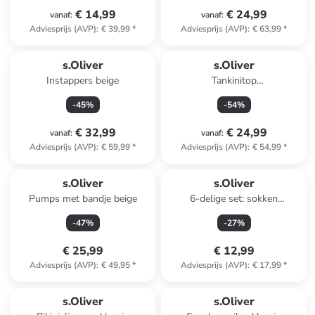
€ 14,99
€ 24,99
vanaf
:
vanaf
:
Adviesprijs (AVP)
:
€ 39,99
*
Adviesprijs (AVP)
:
€ 63,99
*
s.Oliver
s.Oliver
Instappers beige
Tankinitop
zwart/lichtblauw/koraalrood
-
45
%
-
54
%
€ 32,99
€ 24,99
vanaf
:
vanaf
:
Adviesprijs (AVP)
:
€ 59,99
*
Adviesprijs (AVP)
:
€ 54,99
*
s.Oliver
s.Oliver
Pumps met bandje beige
6-delige set: sokken
paars/donkerblauw
-
47
%
-
27
%
€ 25,99
€ 12,99
Adviesprijs (AVP)
:
€ 49,95
*
Adviesprijs (AVP)
:
€ 17,99
*
s.Oliver
s.Oliver