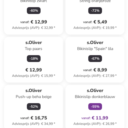
Bikinitop zwart
String oranje/roze
-
60
%
-
72
%
€ 12,99
€ 5,49
vanaf
:
vanaf
:
Adviesprijs (AVP)
:
€ 32,99
*
Adviesprijs (AVP)
:
€ 19,99
*
s.Oliver
s.Oliver
Top paars
Bikinislip "Spain" lila
-
18
%
-
67
%
€ 12,99
€ 8,99
vanaf
:
Adviesprijs (AVP)
:
€ 15,99
*
Adviesprijs (AVP)
:
€ 27,99
*
family
exclusief
s.Oliver
s.Oliver
Push-up beha beige
Bikinislip donkerblauw
-
52
%
-
55
%
€ 16,75
€ 11,99
vanaf
:
vanaf
:
Adviesprijs (AVP)
:
€ 34,99
*
Adviesprijs (AVP)
:
€ 26,99
*