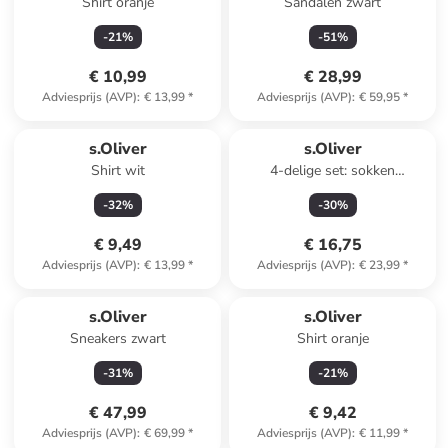
Shirt oranje
Sandalen zwart
-
21
%
-
51
%
€ 10,99
€ 28,99
Adviesprijs (AVP)
:
€ 13,99
*
Adviesprijs (AVP)
:
€ 59,95
*
s.Oliver
s.Oliver
Shirt wit
4-delige set: sokken
grijs/donkerblauw/wit
-
32
%
-
30
%
€ 9,49
€ 16,75
Adviesprijs (AVP)
:
€ 13,99
*
Adviesprijs (AVP)
:
€ 23,99
*
s.Oliver
s.Oliver
Sneakers zwart
Shirt oranje
-
31
%
-
21
%
€ 47,99
€ 9,42
Adviesprijs (AVP)
:
€ 69,99
*
Adviesprijs (AVP)
:
€ 11,99
*