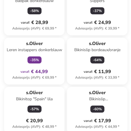
Badpak donkerblauw
Slippers
-
58
%
-
37
%
€ 28,99
€ 24,99
vanaf
:
vanaf
:
Adviesprijs (AVP)
:
€ 69,99
*
Adviesprijs (AVP)
:
€ 39,99
*
family
exclusief
s.Oliver
s.Oliver
Leren instappers donkerblauw
Bikinislip bordeaux/oranje
-
35
%
-
64
%
€ 44,99
€ 11,99
vanaf
:
vanaf
:
Adviesprijs (AVP)
:
€ 69,99
*
Adviesprijs (AVP)
:
€ 33,99
*
s.Oliver
s.Oliver
Bikinitop "Spain" lila
Bikinislip
zwart/lichtblauw/koraalrood
-
57
%
-
60
%
€ 20,99
€ 17,99
vanaf
:
Adviesprijs (AVP)
:
€ 48,99
*
Adviesprijs (AVP)
:
€ 44,99
*