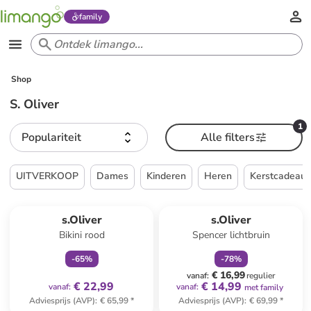
family
Shop
S. Oliver
1
Populariteit
Alle filters
UITVERKOOP
Dames
Kinderen
Heren
Kerstcadeau
family
exclusief
family
korting
s.Oliver
s.Oliver
Bikini rood
Spencer lichtbruin
-
65
%
-
78
%
€ 16,99
vanaf
:
regulier
€ 22,99
€ 14,99
vanaf
:
vanaf
:
met family
Adviesprijs (AVP)
:
€ 65,99
*
Adviesprijs (AVP)
:
€ 69,99
*