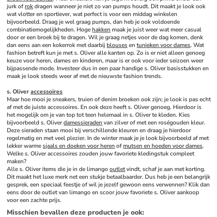
jurk of 
rok
 dragen wanneer je niet zo van pumps houdt. Dit maakt je look ook 
wat vlotter en sportiever, wat perfect is voor een middag winkelen 
bijvoorbeeld. Draag je wel graag pumps, dan heb je ook voldoende 
combinatiemogelijkheden. Hoge 
hakken
 maak je juist weer wat meer casual 
door er een broek bij te dragen. Wil je graag netjes voor de dag komen, denk 
dan eens aan een kokerrok met daarbij 
blouses
 en 
tunieken voor dames
. Wat 
fashion betreft kun je met s. Oliver alle kanten op. Zo is er niet alleen genoeg 
keuze voor heren, dames en kinderen, maar is er ook voor ieder seizoen weer 
bijpassende mode. Investeer dus in een paar handige s. Oliver basisstukken en 
maak je look steeds weer af met de nieuwste fashion trends.
s. Oliver 
accessoires
Maar hoe mooi je sneakers, truien of denim broeken ook zijn; je look is pas echt 
af met de juiste accessoires. En ook deze heeft s. Oliver genoeg. Hierdoor is 
het mogelijk om je van top tot teen helemaal in s. Oliver te kleden. Kies 
bijvoorbeeld s. Oliver 
damessieraden
 van zilver of met een roségouden kleur. 
Deze sieraden staan mooi bij verschillende kleuren en draag je hierdoor 
regelmatig en met veel plezier. In de winter maak je je look bijvoorbeeld af met 
lekker warme 
sjaals en doeken voor heren
 of 
mutsen en hoeden voor dames
. 
Welke s. Oliver accessoires zouden jouw favoriete kledingstuk compleet 
maken?
Alle s. Oliver items die je in de limango 
outlet
 vindt, schaf je aan met korting. 
Dit maakt het luxe merk net een stukje betaalbaarder. Dus heb je een belangrijk 
gesprek, een speciaal feestje of wil je jezelf gewoon eens verwennen? Klik dan 
eens door de outlet van limango en scoor jouw favoriete s. Oliver aankoop 
voor een zachte prijs.
Misschien bevallen deze producten je ook
: