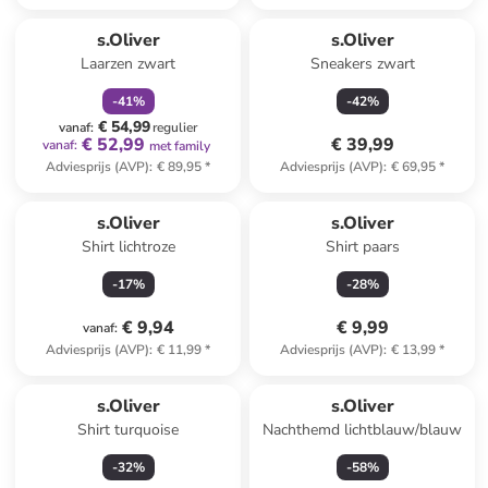
family
korting
s.Oliver
s.Oliver
Laarzen zwart
Sneakers zwart
-
41
%
-
42
%
€ 54,99
vanaf
:
regulier
€ 52,99
€ 39,99
vanaf
:
met family
Adviesprijs (AVP)
:
€ 89,95
*
Adviesprijs (AVP)
:
€ 69,95
*
s.Oliver
s.Oliver
Shirt lichtroze
Shirt paars
-
17
%
-
28
%
€ 9,94
€ 9,99
vanaf
:
Adviesprijs (AVP)
:
€ 11,99
*
Adviesprijs (AVP)
:
€ 13,99
*
s.Oliver
s.Oliver
Shirt turquoise
Nachthemd lichtblauw/blauw
-
32
%
-
58
%