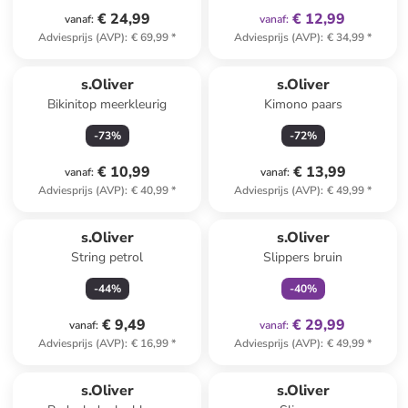
€ 24,99
€ 12,99
vanaf
:
vanaf
:
Adviesprijs (AVP)
:
€ 69,99
*
Adviesprijs (AVP)
:
€ 34,99
*
s.Oliver
s.Oliver
Bikinitop meerkleurig
Kimono paars
-
73
%
-
72
%
€ 10,99
€ 13,99
vanaf
:
vanaf
:
Adviesprijs (AVP)
:
€ 40,99
*
Adviesprijs (AVP)
:
€ 49,99
*
family
exclusief
s.Oliver
s.Oliver
String petrol
Slippers bruin
-
44
%
-
40
%
€ 9,49
€ 29,99
vanaf
:
vanaf
:
Adviesprijs (AVP)
:
€ 16,99
*
Adviesprijs (AVP)
:
€ 49,99
*
s.Oliver
s.Oliver