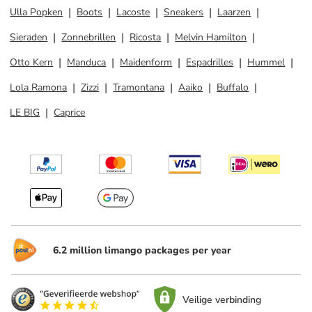
Ulla Popken
Boots
Lacoste
Sneakers
Laarzen
Sieraden
Zonnebrillen
Ricosta
Melvin Hamilton
Otto Kern
Manduca
Maidenform
Espadrilles
Hummel
Lola Ramona
Zizzi
Tramontana
Aaiko
Buffalo
LE BIG
Caprice
6.2 million limango packages per year
Veilige verbinding