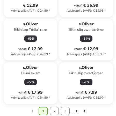
€ 12,99
€ 36,99
vanaf
:
Adviesprijs (AVP)
:
€ 24,99
*
Adviesprijs (AVP)
:
€ 69,95
*
s.Oliver
s.Oliver
Bikinitop "Yella" roze
Bikinislip zwart/crème
-
69
%
-
64
%
€ 12,99
€ 12,99
vanaf
:
vanaf
:
Adviesprijs (AVP)
:
€ 42,99
*
Adviesprijs (AVP)
:
€ 36,99
*
s.Oliver
s.Oliver
Bikini zwart
Bikinislip zwart/groen
-
72
%
-
78
%
€ 17,99
€ 7,99
vanaf
:
vanaf
:
Adviesprijs (AVP)
:
€ 64,99
*
Adviesprijs (AVP)
:
€ 36,99
*
1
2
3
...
8