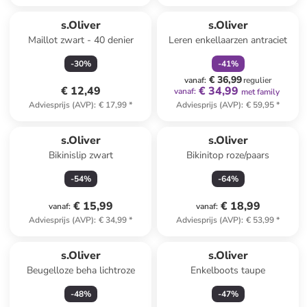
family
korting
s.Oliver
s.Oliver
Maillot zwart - 40 denier
Leren enkellaarzen antraciet
-
30
%
-
41
%
€ 36,99
vanaf
:
regulier
€ 12,49
€ 34,99
vanaf
:
met family
Adviesprijs (AVP)
:
€ 17,99
*
Adviesprijs (AVP)
:
€ 59,95
*
s.Oliver
s.Oliver
Bikinislip zwart
Bikinitop roze/paars
-
54
%
-
64
%
€ 15,99
€ 18,99
vanaf
:
vanaf
:
Adviesprijs (AVP)
:
€ 34,99
*
Adviesprijs (AVP)
:
€ 53,99
*
s.Oliver
s.Oliver
Beugelloze beha lichtroze
Enkelboots taupe
-
48
%
-
47
%