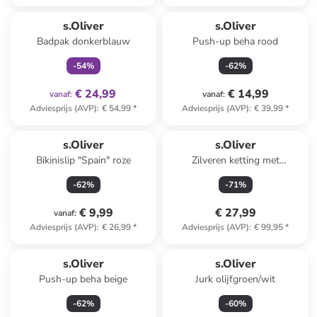
family
exclusief
s.Oliver
s.Oliver
Badpak donkerblauw
Push-up beha rood
-
54
%
-
62
%
€ 24,99
€ 14,99
vanaf
:
vanaf
:
Adviesprijs (AVP)
:
€ 54,99
*
Adviesprijs (AVP)
:
€ 39,99
*
s.Oliver
s.Oliver
Bikinislip "Spain" roze
Zilveren ketting met
sierelementen - (L)45 cm
-
62
%
-
71
%
€ 9,99
€ 27,99
vanaf
:
Adviesprijs (AVP)
:
€ 26,99
*
Adviesprijs (AVP)
:
€ 99,95
*
s.Oliver
s.Oliver
Push-up beha beige
Jurk olijfgroen/wit
-
62
%
-
60
%