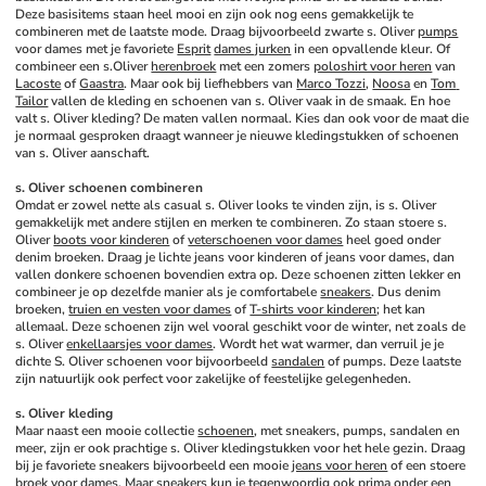
Deze basisitems staan heel mooi en zijn ook nog eens gemakkelijk te 
combineren met de laatste mode. Draag bijvoorbeeld zwarte s. Oliver 
pumps
voor dames met je favoriete 
Esprit
dames jurken
 in een opvallende kleur. Of 
combineer een s.Oliver 
herenbroek
 met een zomers 
poloshirt voor heren
 van 
Lacoste
 of 
Gaastra
. Maar ook bij liefhebbers van 
Marco Tozzi
, 
Noosa
 en 
Tom 
Tailor
 vallen de kleding en schoenen van s. Oliver vaak in de smaak. En hoe 
valt s. Oliver kleding? De maten vallen normaal. Kies dan ook voor de maat die 
je normaal gesproken draagt wanneer je nieuwe kledingstukken of schoenen 
van s. Oliver aanschaft.
s. Oliver schoenen combineren
Omdat er zowel nette als casual s. Oliver looks te vinden zijn, is s. Oliver 
gemakkelijk met andere stijlen en merken te combineren. Zo staan stoere s. 
Oliver 
boots voor kinderen
 of 
veterschoenen voor dames
 heel goed onder 
denim broeken. Draag je lichte jeans voor kinderen of jeans voor dames, dan 
vallen donkere schoenen bovendien extra op. Deze schoenen zitten lekker en 
combineer je op dezelfde manier als je comfortabele 
sneakers
. Dus denim 
broeken, 
truien en vesten voor dames
 of 
T-shirts voor kinderen
; het kan 
allemaal. Deze schoenen zijn wel vooral geschikt voor de winter, net zoals de 
s. Oliver 
enkellaarsjes voor dames
. Wordt het wat warmer, dan verruil je je 
dichte S. Oliver schoenen voor bijvoorbeeld 
sandalen
 of pumps. Deze laatste 
zijn natuurlijk ook perfect voor zakelijke of feestelijke gelegenheden.
s. Oliver kleding
Maar naast een mooie collectie 
schoenen
, met sneakers, pumps, sandalen en 
meer, zijn er ook prachtige s. Oliver kledingstukken voor het hele gezin. Draag 
bij je favoriete sneakers bijvoorbeeld een mooie 
jeans voor heren
 of een stoere 
broek voor dames
. Maar sneakers kun je tegenwoordig ook prima onder een 