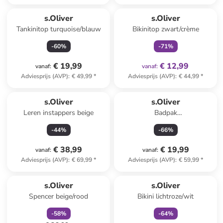
family
exclusief
s.Oliver
s.Oliver
Tankinitop turquoise/blauw
Bikinitop zwart/crème
-
60
%
-
71
%
€ 19,99
€ 12,99
vanaf
:
vanaf
:
Adviesprijs (AVP)
:
€ 49,99
*
Adviesprijs (AVP)
:
€ 44,99
*
s.Oliver
s.Oliver
Leren instappers beige
Badpak
crème/lichtroze/olijfgroen
-
44
%
-
66
%
€ 38,99
€ 19,99
vanaf
:
vanaf
:
Adviesprijs (AVP)
:
€ 69,99
*
Adviesprijs (AVP)
:
€ 59,99
*
family
korting
family
exclusief
s.Oliver
s.Oliver
Spencer beige/rood
Bikini lichtroze/wit
-
58
%
-
64
%