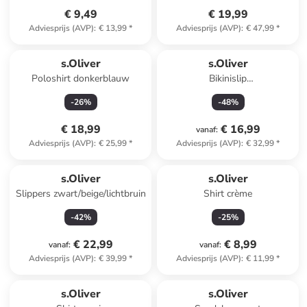
€ 9,49
€ 19,99
Adviesprijs (AVP)
:
€ 13,99
*
Adviesprijs (AVP)
:
€ 47,99
*
s.Oliver
s.Oliver
Poloshirt donkerblauw
Bikinislip
zwart/lichtblauw/koraalrood
-
26
%
-
48
%
€ 18,99
€ 16,99
vanaf
:
Adviesprijs (AVP)
:
€ 25,99
*
Adviesprijs (AVP)
:
€ 32,99
*
s.Oliver
s.Oliver
Slippers zwart/beige/lichtbruin
Shirt crème
-
42
%
-
25
%
€ 22,99
€ 8,99
vanaf
:
vanaf
:
Adviesprijs (AVP)
:
€ 39,99
*
Adviesprijs (AVP)
:
€ 11,99
*
s.Oliver
s.Oliver