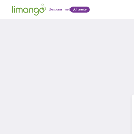
Bespaar met
family