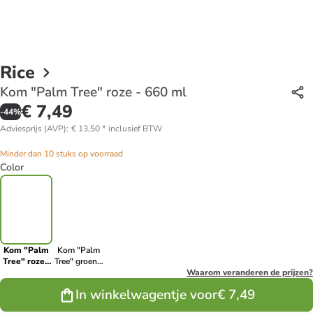
Rice
Kom "Palm Tree" roze - 660 ml
€ 7,49
-
44
%
Adviesprijs (AVP)
:
€ 13,50
*
inclusief BTW
Minder dan 10 stuks op voorraad
Color
Kom "Palm
Kom "Palm
Tree" roze -
Tree" groen -
660 ml
660 ml
Waarom veranderen de prijzen?
In winkelwagentje voor
€ 7,49