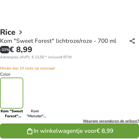
Rice
Kom "Sweet Forest" lichtroze/roze - 700 ml
€ 8,99
-
33
%
Adviesprijs (AVP)
:
€ 13,50
*
inclusief BTW
Minder dan 10 stuks op voorraad
Color
Kom "Sweet
Kom
Forest"
"Monster"
lichtroze/roze
lichtblauw/groen
Waarom veranderen de prijzen?
- 700 ml
- 700 ml
In winkelwagentje voor
€ 8,99