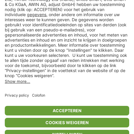
Veilig winkelen
Klantenservice
Shop
Acties
limango.de
limango.pl
In winkelwagentje voor
€ 45,99
* Op basis van de adviesprijs van de fabrikant
** Alle prijsopgaven zijn inclusief belasting en exclusief verzendkosten