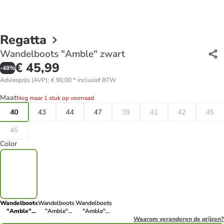
Regatta
Wandelboots "Amble" zwart
€ 45,99
-
48
%
Adviesprijs (AVP)
:
€ 90,00
*
inclusief BTW
Maat
Nog maar 1 stuk op voorraad
40
43
44
47
39
41
42
45
46
Color
Wandelboots
Wandelboots
Wandelboots
"Amble"
"Amble"
"Amble"
zwart
bruin
camel
Waarom veranderen de prijzen?