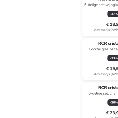
6-delige set: wijngl
ml
-
37
%
€ 18,
Adviesprijs (AVP
RCR crista
Cocktailglas "Ada
-
33
%
€ 19,
Adviesprijs (AVP
RCR crista
6-delige set: ch
"Aria" - 3
-
36
%
€ 23,