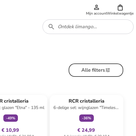
Mijn account
Winkelwagentje
Alle filters
family
exclusief
family
exclusief
 cristalleria
RCR cristalleria
: glazen "Etna" - 135 ml
6-delige set: wijnglazen "Timeless"
- 550 ml
-
49
%
-
36
%
€ 10,99
€ 24,99