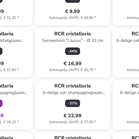
99
€ 9,99
)
:
€ 31,20
*
Adviesprijs (AVP)
:
€ 18,90
*
Adviesp
lleria
RCR cristalleria
RCR
cktailglazen
Serveerkom "Laurus" - Ø 33 cm
6-delige se
- 380 ml
-
44
%
99
€ 16,99
)
:
€ 27,80
*
Adviesprijs (AVP)
:
€ 30,70
*
Adviesp
clusief
lleria
RCR cristalleria
RCR
ampagneglazen
6-delige set: champagneglazen
6-delige 
 260 ml
"Brillante" - 190 ml
"Tim
-
37
%
99
€ 22,99
)
:
€ 36,10
*
Adviesprijs (AVP)
:
€ 37,00
*
Adviesp
lleria
RCR cristalleria
RCR