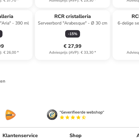
)
:
€ 37,70
*
Adviesprijs (AVP)
:
€ 29,30
*
Adviesp
lleria
RCR cristalleria
RCR
 "Aria" - 390 ml
Serveerbord "Arabesque" - Ø 30 cm
6-delige se
-
15
%
99
€ 27,99
)
:
€ 26,00
*
Adviesprijs (AVP)
:
€ 33,30
*
Adviesp
ten
Klantenservice
Shop
A