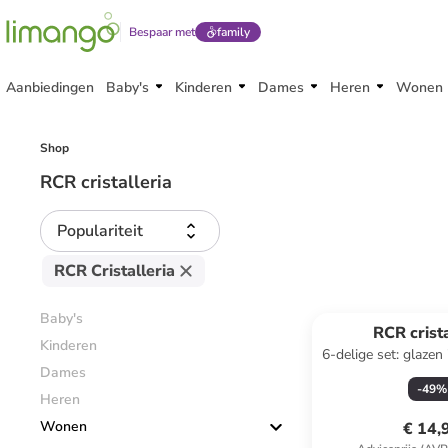
Bespaar met
family
Aanbiedingen
Baby's
Kinderen
Dames
Heren
Wonen
Shop
RCR cristalleria
Populariteit
RCR Cristalleria
Baby's
RCR crista
Kinderen
6-delige set: glaze
Dames
ml
-
49
%
Heren
Wonen
€ 14,