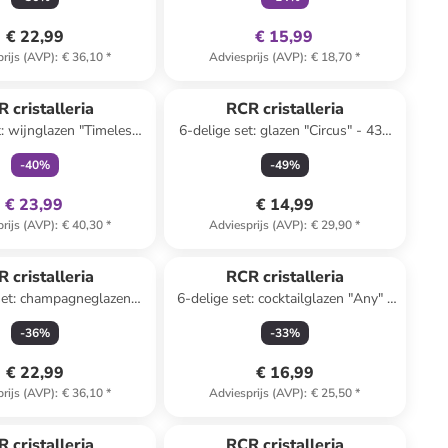
€ 22,99
€ 15,99
rijs (AVP)
:
€ 36,10
*
Adviesprijs (AVP)
:
€ 18,70
*
family
exclusief
 cristalleria
RCR cristalleria
t: wijnglazen "Timeless"
6-delige set: glazen "Circus" - 430
- 650 ml
ml
-
40
%
-
49
%
€ 23,99
€ 14,99
rijs (AVP)
:
€ 40,30
*
Adviesprijs (AVP)
:
€ 29,90
*
 cristalleria
RCR cristalleria
set: champagneglazen
6-delige set: cocktailglazen "Any" -
eless" - 210 ml
340 ml
-
36
%
-
33
%
€ 22,99
€ 16,99
rijs (AVP)
:
€ 36,10
*
Adviesprijs (AVP)
:
€ 25,50
*
 cristalleria
RCR cristalleria