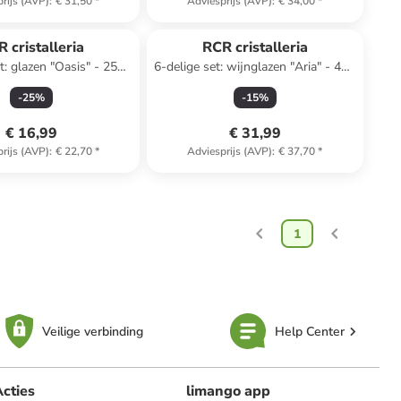
rijs (AVP)
:
€ 31,50
*
Adviesprijs (AVP)
:
€ 34,00
*
 cristalleria
RCR cristalleria
t: glazen "Oasis" - 250
6-delige set: wijnglazen "Aria" - 460
ml
ml
-
25
%
-
15
%
€ 16,99
€ 31,99
rijs (AVP)
:
€ 22,70
*
Adviesprijs (AVP)
:
€ 37,70
*
1
Veilige verbinding
Help Center
cties
limango app