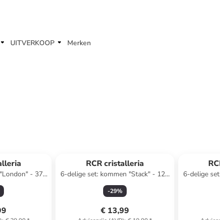
UITVERKOOP
Merken
lleria
RCR cristalleria
RCR
n "London" - 375
6-delige set: kommen "Stack" - 120
6-delige set
ml
-
29
%
99
€ 13,99