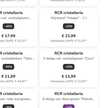
rijs (AVP)
:
€ 21,90
*
Adviesprijs (AVP)
:
€ 39,10
*
 cristalleria
RCR cristalleria
 set: cocktailglazen
Wijnkaraf "Adagio" - 1 l
je/roze - 360 ml
-
45
%
-
23
%
€ 17,99
€ 23,99
rijs (AVP)
:
€ 33,10
*
Adviesprijs (AVP)
:
€ 31,20
*
 cristalleria
RCR cristalleria
: cocktailbekers "Tattoo"
3-delige set: cocktailglazen "Cirus"
- 420 ml
-
50
%
-
33
%
€ 21,99
€ 13,99
rijs (AVP)
:
€ 44,40
*
Adviesprijs (AVP)
:
€ 21,00
*
family
exclusief
 cristalleria
RCR cristalleria
 set: rode wijnglazen
6-delige set: likeurglazen "Melodia"
pera" - 230 ml
- 80 ml
-
36
%
-
14
%