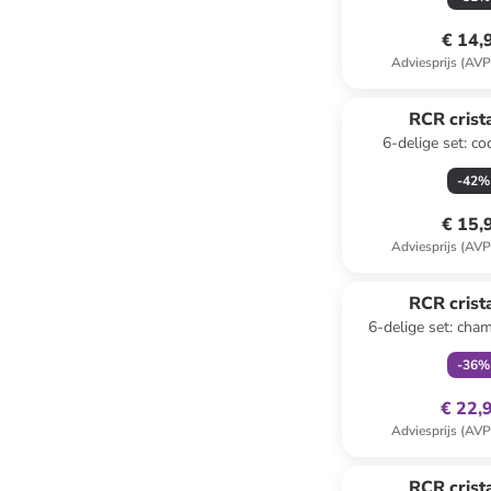
€ 14,
Adviesprijs (AVP
RCR crista
6-delige set: co
"Alkemist" 
-
42
%
€ 15,
Adviesprijs (AVP
family
ex
RCR crista
6-delige set: ch
"Melodia" -
-
36
%
€ 22,
Adviesprijs (AVP
RCR crista