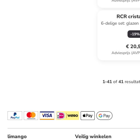
Adviesprijs (AVP
RCR crista
6-delige set: glazen
-
19
%
€ 20,
Adviesprijs (AVP
1
-
41
of
41
resulta
limango
Veilig winkelen