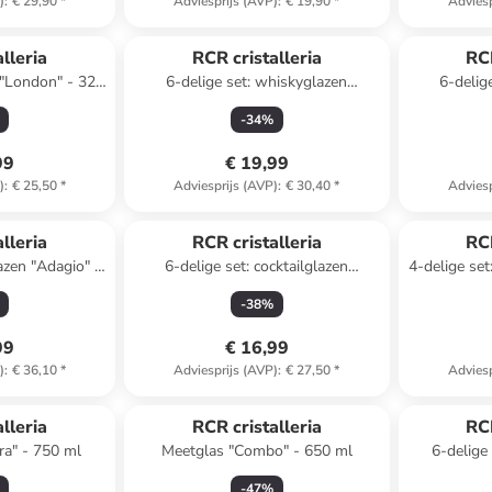
)
:
€ 29,90
*
Adviesprijs (AVP)
:
€ 19,90
*
Adviesp
lleria
RCR cristalleria
RCR
n "London" - 322
6-delige set: whiskyglazen
6-delige
"Alkemist" - 350 ml
oran
-
34
%
99
€ 19,99
)
:
€ 25,50
*
Adviesprijs (AVP)
:
€ 30,40
*
Adviesp
lleria
RCR cristalleria
RCR
azen "Adagio" -
6-delige set: cocktailglazen
4-delige set
l
"Melodia" - 160 ml
-
38
%
99
€ 16,99
)
:
€ 36,10
*
Adviesprijs (AVP)
:
€ 27,50
*
Adviesp
lleria
RCR cristalleria
RCR
ra" - 750 ml
Meetglas "Combo" - 650 ml
6-delige
"O
-
47
%