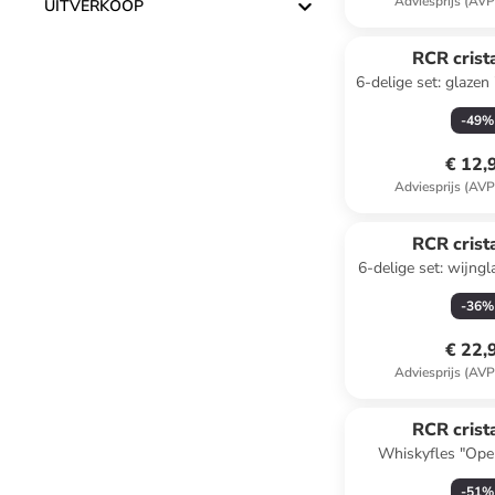
Adviesprijs (AVP
UITVERKOOP
RCR crista
6-delige set: glaze
ml
-
49
%
€ 12,
Adviesprijs (AVP
RCR crista
6-delige set: wijngl
280 m
-
36
%
€ 22,
Adviesprijs (AVP
RCR crista
Whiskyfles "Ope
-
51
%