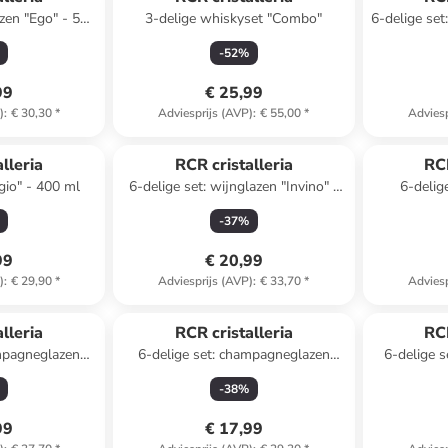
azen "Ego" - 500
3-delige whiskyset "Combo"
6-delige set
-
52
%
99
€ 25,99
)
:
€ 30,30
*
Adviesprijs (AVP)
:
€ 55,00
*
Adviesp
lleria
RCR cristalleria
RCR
gio" - 400 ml
6-delige set: wijnglazen "Invino" -
6-delige
410 ml
"Tim
-
37
%
99
€ 20,99
)
:
€ 29,90
*
Adviesprijs (AVP)
:
€ 33,70
*
Adviesp
lleria
RCR cristalleria
RCR
ampagneglazen
6-delige set: champagneglazen
6-delige s
60 ml
"Ego" - 180 ml
"I
-
38
%
99
€ 17,99