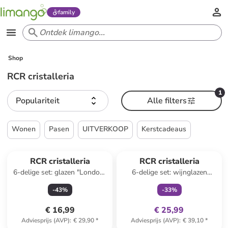
family
Shop
RCR cristalleria
1
Populariteit
Alle filters
Wonen
Pasen
UITVERKOOP
Kerstcadeaus
family
exclusief
RCR cristalleria
RCR cristalleria
6-delige set: glazen "London"
6-delige set: wijnglazen
- 375 ml
"Timeless" - 550 ml
-
43
%
-
33
%
€ 16,99
€ 25,99
Adviesprijs (AVP)
:
€ 29,90
*
Adviesprijs (AVP)
:
€ 39,10
*