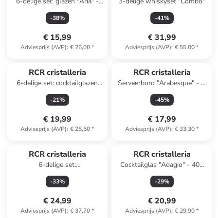
6-delige set: glazen "Aria" -
3-delige whiskyset "Combo"
390 ml
-
38
%
-
41
%
€ 15,99
€ 31,99
Adviesprijs (AVP)
:
€ 26,00
*
Adviesprijs (AVP)
:
€ 55,00
*
RCR cristalleria
RCR cristalleria
6-delige set: cocktailglazen
Serveerbord "Arabesque" - Ø
"Any" - 340 ml
30 cm
-
21
%
-
45
%
€ 19,99
€ 17,99
Adviesprijs (AVP)
:
€ 25,50
*
Adviesprijs (AVP)
:
€ 33,30
*
RCR cristalleria
RCR cristalleria
6-delige set:
Cocktailglas "Adagio" - 400
champagneglazen "Aria" - 360
ml
-
33
%
-
29
%
ml
€ 24,99
€ 20,99
Adviesprijs (AVP)
:
€ 37,70
*
Adviesprijs (AVP)
:
€ 29,90
*