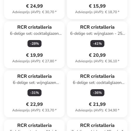
€ 24,99
€ 15,99
Adviesprijs (AVP)
:
€ 30,70
*
Adviesprijs (AVP)
:
€ 18,70
*
RCR cristalleria
RCR cristalleria
6-delige set: cocktailglazen
6-delige set: wijnglazen - 253
"Alkemist" - 380 ml
ml
-
28
%
-
41
%
€ 19,99
€ 20,99
Adviesprijs (AVP)
:
€ 27,80
*
Adviesprijs (AVP)
:
€ 36,10
*
RCR cristalleria
RCR cristalleria
6-delige set: wijnglazen
6-delige set: cocktailglazen
"Invino" - 410 ml
"Timeless" - 370 ml
-
31
%
-
36
%
€ 22,99
€ 21,99
Adviesprijs (AVP)
:
€ 33,70
*
Adviesprijs (AVP)
:
€ 34,90
*
RCR cristalleria
RCR cristalleria