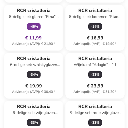
family
exclusief
RCR cristalleria
RCR cristalleria
6-delige set: glazen "Etna" -
6-delige set: kommen "Stack"
135 ml
- 120 ml
-
45
%
-
14
%
€ 11,99
€ 16,99
Adviesprijs (AVP)
:
€ 21,90
*
Adviesprijs (AVP)
:
€ 19,90
*
RCR cristalleria
RCR cristalleria
6-delige set: whiskyglazen
Wijnkaraf "Adagio" - 1 l
"Alkemist" - 350 ml
-
34
%
-
23
%
€ 19,99
€ 23,99
Adviesprijs (AVP)
:
€ 30,40
*
Adviesprijs (AVP)
:
€ 31,20
*
RCR cristalleria
RCR cristalleria
6-delige set: wijnglazen
6-delige set: rode wijnglazen
"Adagio" - 280 ml
"Opera" - 230 ml
-
33
%
-
33
%