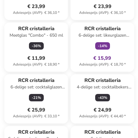
€ 23,99
€ 23,99
Adviesprijs (AVP)
:
€ 36,10
*
Adviesprijs (AVP)
:
€ 36,10
*
family
exclusief
RCR cristalleria
RCR cristalleria
Meetglas "Combo" - 650 ml
6-delige set: likeurglazen
"Melodia" - 80 ml
-
36
%
-
14
%
€ 11,99
€ 15,99
Adviesprijs (AVP)
:
€ 18,90
*
Adviesprijs (AVP)
:
€ 18,70
*
RCR cristalleria
RCR cristalleria
6-delige set: cocktailglazen
4-delige set: cocktailbekers
oranje/roze - 360 ml
"Tattoo" - 420 ml
-
21
%
-
43
%
€ 25,99
€ 24,99
Adviesprijs (AVP)
:
€ 33,10
*
Adviesprijs (AVP)
:
€ 44,40
*
family
exclusief
RCR cristalleria
RCR cristalleria