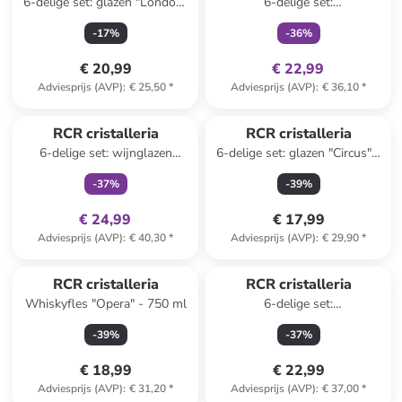
6-delige set: glazen "London"
6-delige set:
- 322 ml
champagneglazen "Melodia" -
-
17
%
-
36
%
260 ml
€ 20,99
€ 22,99
Adviesprijs (AVP)
:
€ 25,50
*
Adviesprijs (AVP)
:
€ 36,10
*
family
exclusief
RCR cristalleria
RCR cristalleria
6-delige set: wijnglazen
6-delige set: glazen "Circus" -
"Timeless" - 650 ml
430 ml
-
37
%
-
39
%
€ 24,99
€ 17,99
Adviesprijs (AVP)
:
€ 40,30
*
Adviesprijs (AVP)
:
€ 29,90
*
RCR cristalleria
RCR cristalleria
Whiskyfles "Opera" - 750 ml
6-delige set:
champagneglazen "Brillante" -
-
39
%
-
37
%
190 ml
€ 18,99
€ 22,99
Adviesprijs (AVP)
:
€ 31,20
*
Adviesprijs (AVP)
:
€ 37,00
*