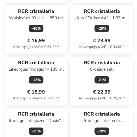
RCR cristalleria
RCR cristalleria
Whiskyfles "Oasis" - 850 ml
Karaf "Alkemist" - 1,07 ml
-
45
%
-
29
%
€ 16,99
€ 23,99
Adviesprijs (AVP)
:
€ 31,20
*
Adviesprijs (AVP)
:
€ 34,00
*
RCR cristalleria
RCR cristalleria
Likeurglas "Adagio" - 135 ml
6-delige set:
champagneglazen "Ego" - 180
-
13
%
-
21
%
ml
€ 18,99
€ 22,99
Adviesprijs (AVP)
:
€ 21,90
*
Adviesprijs (AVP)
:
€ 29,30
*
RCR cristalleria
RCR cristalleria
6-delige set: glazen "Oasis" -
6-delige set: sterke
250 ml
drankglazen "Invino" - 110 ml
-
25
%
-
20
%