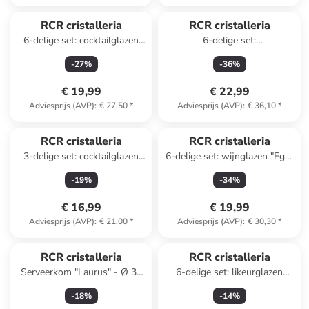
RCR cristalleria
RCR cristalleria
6-delige set: cocktailglazen
6-delige set:
"Melodia" - 160 ml
champagneglazen "Timeless" -
-
27
%
-
36
%
210 ml
€ 19,99
€ 22,99
Adviesprijs (AVP)
:
€ 27,50
*
Adviesprijs (AVP)
:
€ 36,10
*
RCR cristalleria
RCR cristalleria
3-delige set: cocktailglazen
6-delige set: wijnglazen "Ego"
"Cirus"
- 500 ml
-
19
%
-
34
%
€ 16,99
€ 19,99
Adviesprijs (AVP)
:
€ 21,00
*
Adviesprijs (AVP)
:
€ 30,30
*
RCR cristalleria
RCR cristalleria
Serveerkom "Laurus" - Ø 33
6-delige set: likeurglazen
cm
"Timeless" - 80 ml
-
18
%
-
14
%