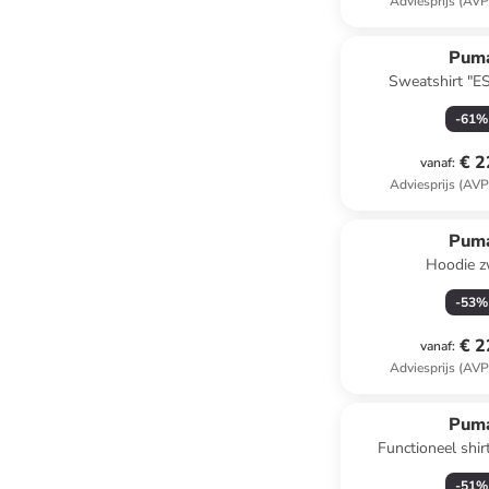
Adviesprijs (AVP
Pum
Sweatshirt "E
-
61
%
€ 2
vanaf
:
Adviesprijs (AVP
Pum
Hoodie z
-
53
%
€ 2
vanaf
:
Adviesprijs (AVP
Pum
Functioneel shir
-
51
%