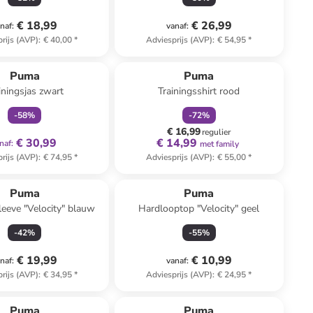
€ 18,99
€ 26,99
naf
:
vanaf
:
rijs (AVP)
:
€ 40,00
*
Adviesprijs (AVP)
:
€ 54,95
*
family
exclusief
family
korting
Puma
Puma
iningsjas zwart
Trainingsshirt rood
-
58
%
-
72
%
€ 16,99
regulier
€ 30,99
€ 14,99
naf
:
met family
rijs (AVP)
:
€ 74,95
*
Adviesprijs (AVP)
:
€ 55,00
*
Puma
Puma
eeve "Velocity" blauw
Hardlooptop "Velocity" geel
-
42
%
-
55
%
€ 19,99
€ 10,99
naf
:
vanaf
:
rijs (AVP)
:
€ 34,95
*
Adviesprijs (AVP)
:
€ 24,95
*
Puma
Puma