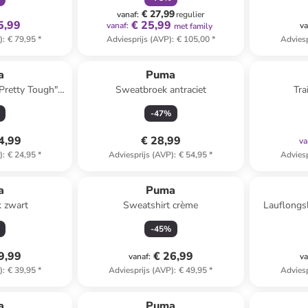
€ 27,99
vanaf
:
regulier
5,99
€ 25,99
vanaf
:
va
met family
)
:
€ 79,95
*
Adviesprijs (AVP)
:
€ 105,00
*
Adviesp
a
Puma
"Pretty Tough"
Sweatbroek antraciet
Tra
w
-
47
%
4,99
€ 28,99
va
)
:
€ 24,95
*
Adviesprijs (AVP)
:
€ 54,95
*
Adviesp
a
Puma
 zwart
Sweatshirt crème
Lauflongsl
-
45
%
9,99
€ 26,99
vanaf
:
va
)
:
€ 39,95
*
Adviesprijs (AVP)
:
€ 49,95
*
Adviesp
a
Puma