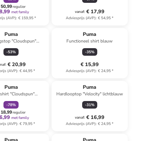
 50,99
regulier
8,99
€ 17,99
vanaf
:
met family
rijs (AVP)
:
€ 159,95
*
Adviesprijs (AVP)
:
€ 54,95
*
Puma
Puma
ngstop "Cloudspun"
Functioneel shirt blauw
lichtblauw
-
53
%
-
35
%
€ 20,99
€ 15,99
naf
:
rijs (AVP)
:
€ 44,95
*
Adviesprijs (AVP)
:
€ 24,95
*
family
korting
Puma
Puma
shirt "Cloudspun"
Hardlooptop "Velocity" lichtblauw
donkerblauw
-
78
%
-
31
%
 18,99
regulier
6,99
€ 16,99
vanaf
:
met family
rijs (AVP)
:
€ 79,95
*
Adviesprijs (AVP)
:
€ 24,95
*
Puma
Puma