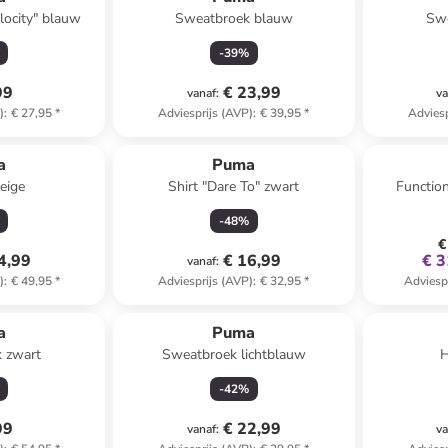
locity" blauw
Sweatbroek blauw
Swe
-
39
%
99
€ 23,99
vanaf
:
va
)
:
€ 27,95
*
Adviesprijs (AVP)
:
€ 39,95
*
Adviesp
a
Puma
eige
Shirt "Dare To" zwart
Function
-
48
%
€
4,99
€ 16,99
€ 3
vanaf
:
)
:
€ 49,95
*
Adviesprijs (AVP)
:
€ 32,95
*
Adviesp
a
Puma
 zwart
Sweatbroek lichtblauw
H
-
42
%
99
€ 22,99
vanaf
:
va