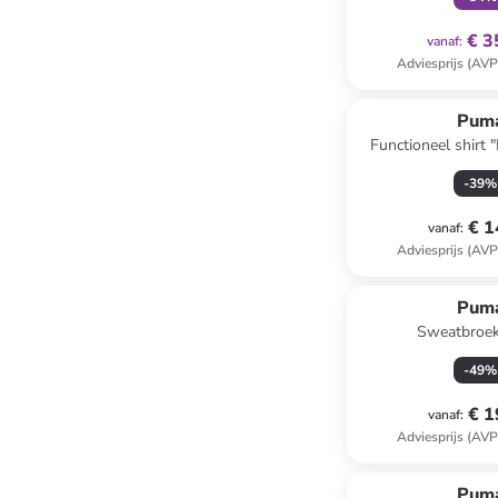
€ 3
vanaf
:
Adviesprijs (AVP
Pum
Functioneel shirt 
blau
-
39
%
€ 1
vanaf
:
Adviesprijs (AVP
Pum
Sweatbroek
-
49
%
€ 1
vanaf
:
Adviesprijs (AVP
Pum