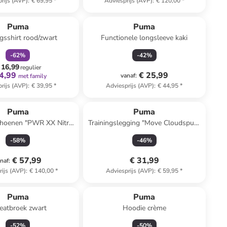
rijs (AVP)
:
€ 69,95
*
Adviesprijs (AVP)
:
€ 120,00
*
family
korting
Puma
Puma
ngsshirt rood/zwart
Functionele longsleeve kaki
-
62
%
-
42
%
 16,99
regulier
4,99
€ 25,99
vanaf
:
met family
rijs (AVP)
:
€ 39,95
*
Adviesprijs (AVP)
:
€ 44,95
*
Puma
Puma
hoenen "PWR XX Nitro
Trainingslegging "Move Cloudspun"
wart/lichtblauw/wit
paars
-
58
%
-
46
%
€ 57,99
€ 31,99
naf
:
rijs (AVP)
:
€ 140,00
*
Adviesprijs (AVP)
:
€ 59,95
*
Puma
Puma
atbroek zwart
Hoodie crème
-
52
%
-
50
%