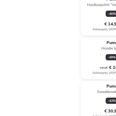
Hardloopshirt "Ve
-
46
%
€ 14,
Adviesprijs (AVP
Pum
Hoodie b
-
49
%
€ 2
vanaf
:
Adviesprijs (AVP
Pum
Sweatbroek
-
43
%
€ 30,