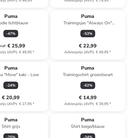
rijs (AVP)
:
€ 44,95
*
Adviesprijs (AVP)
:
€ 79,95
*
Puma
Puma
die lichtblauw
Trainingsjas "Always On"
lichtroze/bordeaux
-
47
%
-
53
%
€ 25,99
€ 22,99
naf
:
rijs (AVP)
:
€ 49,95
*
Adviesprijs (AVP)
:
€ 49,95
*
Puma
Puma
a "Move" kaki - Low
Trainingsshirt groen/zwart
-
24
%
-
62
%
€ 20,99
€ 14,99
rijs (AVP)
:
€ 27,95
*
Adviesprijs (AVP)
:
€ 39,95
*
Puma
Puma
Shirt grijs
Shirt beige/blauw
-
25
%
-
34
%