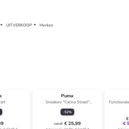
UITVERKOOP
Merken
a
Puma
art
Sneakers "Carina Street"
Functionele
wit/zwart/grijs
Short
-
52
%
€
99
€ 25,99
€ 
vanaf
: