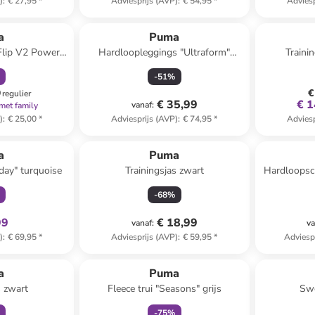
)
:
€ 27,95
*
Adviesprijs (AVP)
:
€ 54,95
*
Adviesp
orting
a
Puma
 Flip V2 Power"
Hardloopleggings "Ultraform"
Traini
eel
zwart
-
51
%
9
€
regulier
€ 35,99
€ 1
vanaf
:
met family
)
:
€ 25,00
*
Adviesprijs (AVP)
:
€ 74,95
*
Adviesp
clusief
a
Puma
day" turquoise
Trainingsjas zwart
Hardloopsc
Luxe" z
-
68
%
99
€ 18,99
vanaf
:
va
)
:
€ 69,95
*
Adviesprijs (AVP)
:
€ 59,95
*
Adviesp
clusief
family
korting
a
Puma
s zwart
Fleece trui "Seasons" grijs
Swe
-
75
%