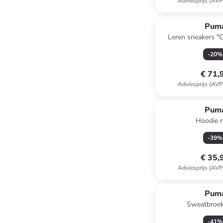
Adviesprijs (AVP
Pum
Leren sneakers "C
beige/r
-
20
%
€ 71,
Adviesprijs (AVP
Pum
Hoodie 
-
39
%
€ 35,
Adviesprijs (AVP
Pum
Sweatbroek
-
41
%