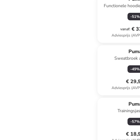
Functionele hoodi
antraci
-
51
%
€ 3
vanaf
:
Adviesprijs (AVP
Pum
Sweatbroek a
-
49
%
€ 29,
Adviesprijs (AVP
Pum
Trainingsja
-
57
%
€ 18,