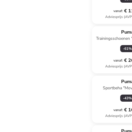
€ 1
vanaf
:
Adviesprijs (AVP
Pum
Trainingsschoenen 
-
61
%
€ 2
vanaf
:
Adviesprijs (AVP
Pum
Sportbeha "Mov
koraalrood
-
43
%
€ 1
vanaf
:
Adviesprijs (AVP
Pum