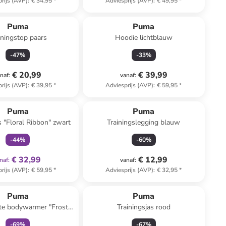
rijs (AVP)
:
€ 34,95
*
Adviesprijs (AVP)
:
€ 49,95
*
Puma
Puma
iningstop paars
Hoodie lichtblauw
-
47
%
-
33
%
€ 20,99
€ 39,99
naf
:
vanaf
:
rijs (AVP)
:
€ 39,95
*
Adviesprijs (AVP)
:
€ 59,95
*
family
exclusief
Puma
Puma
s "Floral Ribbon" zwart
Trainingslegging blauw
-
44
%
-
60
%
€ 32,99
€ 12,99
naf
:
vanaf
:
rijs (AVP)
:
€ 59,95
*
Adviesprijs (AVP)
:
€ 32,95
*
family
korting
Puma
Puma
te bodywarmer "Frost"
Trainingsjas rood
wit
-
69
%
-
67
%