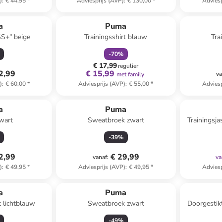
)
:
€ 44,95
*
Adviesprijs (AVP)
:
€ 130,00
*
Adviesp
family
korting
a
Puma
SS+" beige
Trainingsshirt blauw
Tra
-
70
%
€ 17,99
regulier
2,99
€ 15,99
va
met family
)
:
€ 60,00
*
Adviesprijs (AVP)
:
€ 55,00
*
Adviesp
a
Puma
wart
Sweatbroek zwart
Trainingsja
-
39
%
2,99
€ 29,99
vanaf
:
va
)
:
€ 49,95
*
Adviesprijs (AVP)
:
€ 49,95
*
Adviesp
a
Puma
t lichtblauw
Sweatbroek zwart
Doorgestik
-
49
%