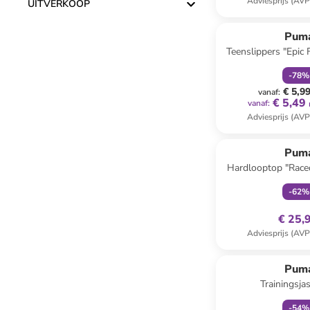
Adviesprijs (AVP
UITVERKOOP
family
k
Pum
Teenslippers "Epic
zwart/g
-
78
%
€ 5,9
vanaf
:
€ 5,49
vanaf
:
Adviesprijs (AVP
family
ex
Pum
Hardlooptop "Race
-
62
%
€ 25,
Adviesprijs (AVP
family
ex
Pum
Trainingsja
-
54
%