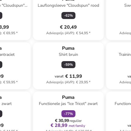
e "Cloudspun"
Lauflongsleeve "Cloudspun" rood
Swe
et
-
62
%
3,99
€ 20,49
)
:
€ 69,95
*
Adviesprijs (AVP)
:
€ 54,95
*
Adviesp
a
Puma
ntraciet
Shirt bruin
Traini
-
59
%
99
€ 11,99
vanaf
:
va
)
:
€ 59,95
*
Adviesprijs (AVP)
:
€ 29,95
*
Adviesp
family
korting
a
Puma
s zwart
Functionele jas "Ice Tricot" zwart
Function
-
77
%
€ 30,99
regulier
99
€ 28,99
va
met family