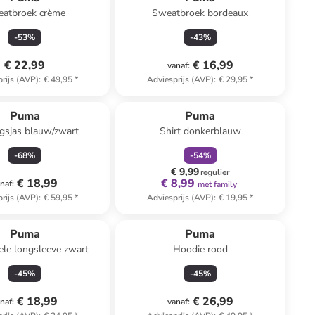
atbroek crème
Sweatbroek bordeaux
-
53
%
-
43
%
€ 22,99
€ 16,99
vanaf
:
rijs (AVP)
:
€ 49,95
*
Adviesprijs (AVP)
:
€ 29,95
*
family
korting
Puma
Puma
ngsjas blauw/zwart
Shirt donkerblauw
-
68
%
-
54
%
€ 9,99
regulier
€ 18,99
€ 8,99
naf
:
met family
rijs (AVP)
:
€ 59,95
*
Adviesprijs (AVP)
:
€ 19,95
*
Puma
Puma
ele longsleeve zwart
Hoodie rood
-
45
%
-
45
%
€ 18,99
€ 26,99
naf
:
vanaf
: