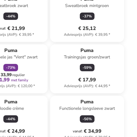
atbroek zwart
Sweatbroek mintgroen
-
44
%
-
37
%
€ 21,99
€ 25,12
naf
:
rijs (AVP)
:
€ 39,95
*
Adviesprijs (AVP)
:
€ 39,95
*
family
korting
Puma
Puma
ele jas "Vent" zwart
Trainingsjas groen/zwart
-
73
%
-
59
%
 33,99
regulier
1,99
€ 17,99
met family
rijs (AVP)
:
€ 120,00
*
Adviesprijs (AVP)
:
€ 44,95
*
Puma
Puma
oodie crème
Functionele longsleeve zwart
-
44
%
-
56
%
€ 24,99
€ 34,99
naf
:
vanaf
: