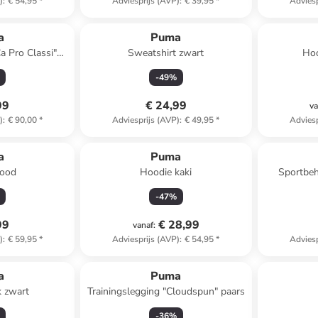
)
:
€ 54,95
*
Adviesprijs (AVP)
:
€ 39,95
*
Adviesp
a
Puma
a Pro Classi"
Sweatshirt zwart
Hoo
ood
-
49
%
99
€ 24,99
va
)
:
€ 90,00
*
Adviesprijs (AVP)
:
€ 49,95
*
Adviesp
a
Puma
rood
Hoodie kaki
Sportbeh
-
47
%
99
€ 28,99
vanaf
:
)
:
€ 59,95
*
Adviesprijs (AVP)
:
€ 54,95
*
Adviesp
a
Puma
 zwart
Trainingslegging "Cloudspun" paars
-
36
%