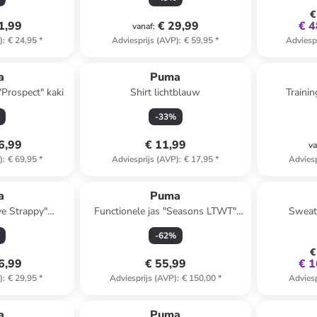
€
1,99
€ 29,99
€ 4
vanaf
:
)
:
€ 24,95
*
Adviesprijs (AVP)
:
€ 59,95
*
Adviesp
a
Puma
"Prospect" kaki
Shirt lichtblauw
Traini
-
33
%
6,99
€ 11,99
va
)
:
€ 69,95
*
Adviesprijs (AVP)
:
€ 17,95
*
Adviesp
a
Puma
e Strappy"
Functionele jas "Seasons LTWT"
Sweat
 - Low
oranje
-
62
%
€
6,99
€ 55,99
€ 1
)
:
€ 29,95
*
Adviesprijs (AVP)
:
€ 150,00
*
Adviesp
a
Puma