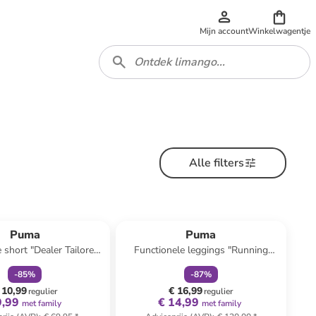
Mijn account
Winkelwagentje
Alle filters
family
korting
family
korting
Puma
Puma
 short "Dealer Tailored
Functionele leggings "Running
 8`" donkerblauw
ACTV" zwart
-
85
%
-
87
%
 10,99
€ 16,99
regulier
regulier
9,99
€ 14,99
met family
met family