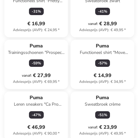
Functioneel shirt "Pretty
Sweatbroek zwart
Tough" blauw
-
31
%
-
41
%
€ 16,99
€ 28,99
vanaf
:
Adviesprijs (AVP)
:
€ 24,95
*
Adviesprijs (AVP)
:
€ 49,95
*
Puma
Puma
Trainingsschoenen "Prospect"
Functioneel shirt "Move
kaki
Cloudspun" zwart
-
59
%
-
57
%
€ 27,99
€ 14,99
vanaf
:
Adviesprijs (AVP)
:
€ 69,95
*
Adviesprijs (AVP)
:
€ 34,95
*
Puma
Puma
Leren sneakers "Ca Pro
Sweatbroek crème
Classi" beige/rood
-
47
%
-
51
%
€ 46,99
€ 23,99
vanaf
:
Adviesprijs (AVP)
:
€ 90,00
*
Adviesprijs (AVP)
:
€ 49,95
*