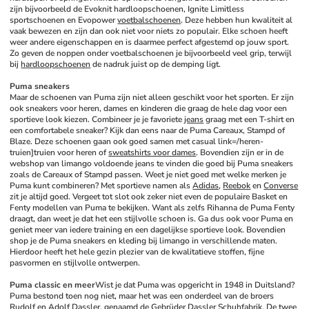
zijn bijvoorbeeld de Evoknit hardloopschoenen, Ignite Limitless 
sportschoenen en Evopower 
voetbalschoenen
. Deze hebben hun kwaliteit al 
vaak bewezen en zijn dan ook niet voor niets zo populair. Elke schoen heeft 
weer andere eigenschappen en is daarmee perfect afgestemd op jouw sport. 
Zo geven de noppen onder voetbalschoenen je bijvoorbeeld veel grip, terwijl 
bij 
hardloopschoenen
 de nadruk juist op de demping ligt. 
Puma sneakers
Maar de schoenen van Puma zijn niet alleen geschikt voor het sporten. Er zijn 
ook sneakers voor heren, dames en kinderen die graag de hele dag voor een 
sportieve look kiezen. Combineer je je favoriete 
jeans
 graag met een T-shirt en 
een comfortabele sneaker? Kijk dan eens naar de Puma Careaux, Stampd of 
Blaze. Deze schoenen gaan ook goed samen met casual link=/heren-
truien]truien voor heren of 
sweatshirts voor dames
. Bovendien zijn er in de 
webshop van limango voldoende jeans te vinden die goed bij Puma sneakers 
zoals de Careaux of Stampd passen. Weet je niet goed met welke merken je 
Puma kunt combineren? Met sportieve namen als 
Adidas
, 
Reebok
 en 
Converse
zit je altijd goed. Vergeet tot slot ook zeker niet even de populaire Basket en 
Fenty modellen van Puma te bekijken. Want als zelfs Rihanna de Puma Fenty 
draagt, dan weet je dat het een stijlvolle schoen is. Ga dus ook voor Puma en 
geniet meer van iedere training en een dagelijkse sportieve look. Bovendien 
shop je de Puma sneakers en kleding bij limango in verschillende maten. 
Hierdoor heeft het hele gezin plezier van de kwalitatieve stoffen, fijne 
pasvormen en stijlvolle ontwerpen. 
Puma classic en meer
Wist je dat Puma was opgericht in 1948 in Duitsland? 
Puma bestond toen nog niet, maar het was een onderdeel van de broers 
Rudolf en Adolf Dassler, genaamd de Gebrüder Dassler Schuhfabrik. De twee 