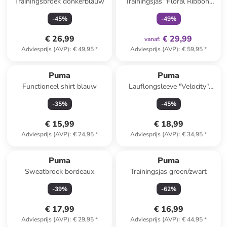
Trainingsbroek donkerblauw
Trainingsjas "Floral Ribbon"
zwart
-
45
%
-
49
%
€ 26,99
€ 29,99
vanaf
:
Adviesprijs (AVP)
:
€ 49,95
*
Adviesprijs (AVP)
:
€ 59,95
*
Puma
Puma
Functioneel shirt blauw
Lauflongsleeve "Velocity"
blauw
-
35
%
-
45
%
€ 15,99
€ 18,99
Adviesprijs (AVP)
:
€ 24,95
*
Adviesprijs (AVP)
:
€ 34,95
*
Puma
Puma
Sweatbroek bordeaux
Trainingsjas groen/zwart
-
39
%
-
62
%
€ 17,99
€ 16,99
Adviesprijs (AVP)
:
€ 29,95
*
Adviesprijs (AVP)
:
€ 44,95
*