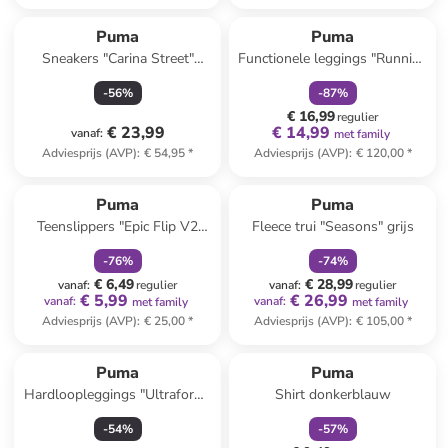
family
korting
Puma
Puma
Sneakers "Carina Street"
Functionele leggings "Running
wit/zwart/grijs
ACTV" zwart
-
56
%
-
87
%
€ 16,99
regulier
€ 23,99
€ 14,99
vanaf
:
met family
Adviesprijs (AVP)
:
€ 54,95
*
Adviesprijs (AVP)
:
€ 120,00
*
family
korting
family
korting
Puma
Puma
Teenslippers "Epic Flip V2
Fleece trui "Seasons" grijs
Power" zwart/geel
-
76
%
-
74
%
€ 6,49
€ 28,99
vanaf
:
regulier
vanaf
:
regulier
€ 5,99
€ 26,99
vanaf
:
vanaf
:
met family
met family
Adviesprijs (AVP)
:
€ 25,00
*
Adviesprijs (AVP)
:
€ 105,00
*
family
korting
Puma
Puma
Hardloopleggings "Ultraform"
Shirt donkerblauw
zwart
-
54
%
-
57
%