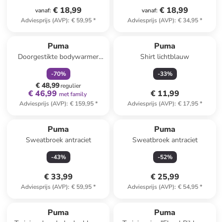
€ 18,99
€ 18,99
vanaf
:
vanaf
:
Adviesprijs (AVP)
:
€ 59,95
*
Adviesprijs (AVP)
:
€ 34,95
*
family
korting
Puma
Puma
Doorgestikte bodywarmer
Shirt lichtblauw
"Frost" wit
-
70
%
-
33
%
€ 48,99
regulier
€ 46,99
€ 11,99
met family
Adviesprijs (AVP)
:
€ 159,95
*
Adviesprijs (AVP)
:
€ 17,95
*
Puma
Puma
Sweatbroek antraciet
Sweatbroek antraciet
-
43
%
-
52
%
€ 33,99
€ 25,99
Adviesprijs (AVP)
:
€ 59,95
*
Adviesprijs (AVP)
:
€ 54,95
*
family
exclusief
Puma
Puma