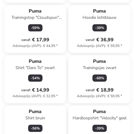
Puma
Puma
Trainingstop "Cloudspun"
Hoodie lichtblauw
lichtblauw
-
59
%
-
38
%
€ 17,99
€ 36,99
vanaf
:
vanaf
:
Adviesprijs (AVP)
:
€ 44,95
*
Adviesprijs (AVP)
:
€ 59,95
*
Puma
Puma
Shirt "Dare To" zwart
Trainingsjas zwart
-
54
%
-
68
%
€ 14,99
€ 18,99
vanaf
:
vanaf
:
Adviesprijs (AVP)
:
€ 32,95
*
Adviesprijs (AVP)
:
€ 59,95
*
Puma
Puma
Shirt bruin
Hardloopshirt "Velocity" geel
-
56
%
-
39
%