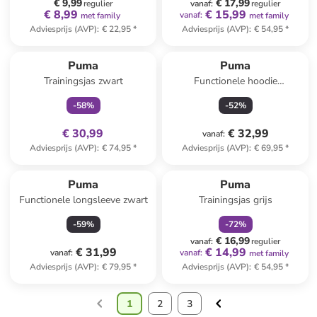
€ 9,99
€ 17,99
regulier
vanaf
:
regulier
€ 8,99
€ 15,99
vanaf
:
met family
met family
Adviesprijs (AVP)
:
€ 22,95
*
Adviesprijs (AVP)
:
€ 54,95
*
family
exclusief
Puma
Puma
Trainingsjas zwart
Functionele hoodie
"Cloudspun" antraciet
-
58
%
-
52
%
€ 30,99
€ 32,99
vanaf
:
Adviesprijs (AVP)
:
€ 74,95
*
Adviesprijs (AVP)
:
€ 69,95
*
family
korting
Puma
Puma
Functionele longsleeve zwart
Trainingsjas grijs
-
59
%
-
72
%
€ 16,99
vanaf
:
regulier
€ 31,99
€ 14,99
vanaf
:
vanaf
:
met family
Adviesprijs (AVP)
:
€ 79,95
*
Adviesprijs (AVP)
:
€ 54,95
*
1
2
3