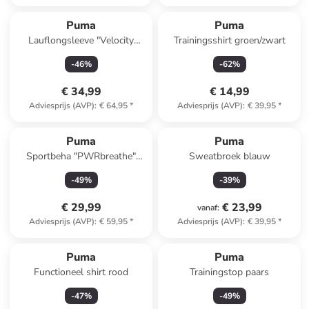
Puma
Puma
Lauflongsleeve "Velocity
Trainingsshirt groen/zwart
Cloudspun" rood
-
46
%
-
62
%
€ 34,99
€ 14,99
Adviesprijs (AVP)
:
€ 64,95
*
Adviesprijs (AVP)
:
€ 39,95
*
Puma
Puma
Sportbeha "PWRbreathe"
Sweatbroek blauw
rood - High
-
49
%
-
39
%
€ 29,99
€ 23,99
vanaf
:
Adviesprijs (AVP)
:
€ 59,95
*
Adviesprijs (AVP)
:
€ 39,95
*
Puma
Puma
Functioneel shirt rood
Trainingstop paars
-
47
%
-
49
%