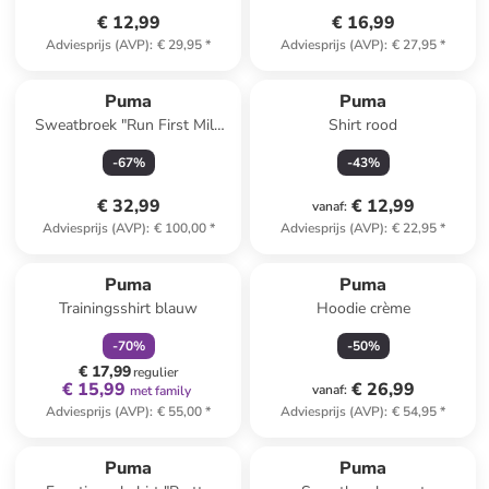
€ 12,99
€ 16,99
Adviesprijs (AVP)
:
€ 29,95
*
Adviesprijs (AVP)
:
€ 27,95
*
Puma
Puma
Sweatbroek "Run First Mile
Shirt rood
Jogger Parisian" donkerblauw
-
67
%
-
43
%
€ 32,99
€ 12,99
vanaf
:
Adviesprijs (AVP)
:
€ 100,00
*
Adviesprijs (AVP)
:
€ 22,95
*
family
korting
Puma
Puma
Trainingsshirt blauw
Hoodie crème
-
70
%
-
50
%
€ 17,99
regulier
€ 15,99
€ 26,99
vanaf
:
met family
Adviesprijs (AVP)
:
€ 55,00
*
Adviesprijs (AVP)
:
€ 54,95
*
Puma
Puma