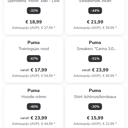
Sportbeha "Move" kaki - Low
Sweatbroek zwart
-
32
%
-
44
%
€ 18,99
€ 21,99
Adviesprijs (AVP)
:
€ 27,95
*
Adviesprijs (AVP)
:
€ 39,95
*
Puma
Puma
Trainingsjas rood
Sneakers "Carina 3.0
Memoires" crème/lichtblauw
-
67
%
-
51
%
€ 17,99
€ 23,99
vanaf
:
vanaf
:
Adviesprijs (AVP)
:
€ 54,95
*
Adviesprijs (AVP)
:
€ 49,95
*
Puma
Puma
Hoodie crème
Shirt lichtroze/bordeaux
-
46
%
-
30
%
€ 23,99
€ 15,99
vanaf
:
Adviesprijs (AVP)
:
€ 44,95
*
Adviesprijs (AVP)
:
€ 22,95
*