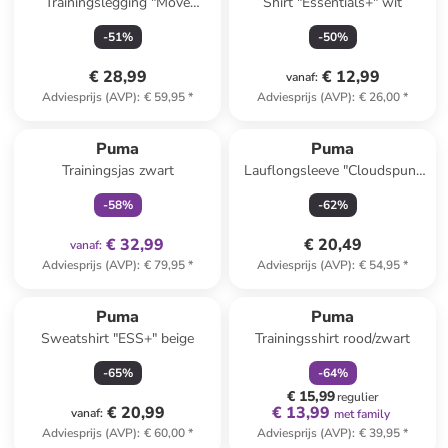
Trainingslegging "Move
Shirt "Essentials+" wit
Cloudspun" paars
-
51
%
-
50
%
€ 28,99
€ 12,99
vanaf
:
Adviesprijs (AVP)
:
€ 59,95
*
Adviesprijs (AVP)
:
€ 26,00
*
family
exclusief
Puma
Puma
Trainingsjas zwart
Lauflongsleeve "Cloudspun"
rood
-
58
%
-
62
%
€ 32,99
€ 20,49
vanaf
:
Adviesprijs (AVP)
:
€ 79,95
*
Adviesprijs (AVP)
:
€ 54,95
*
family
korting
Puma
Puma
Sweatshirt "ESS+" beige
Trainingsshirt rood/zwart
-
65
%
-
64
%
€ 15,99
regulier
€ 20,99
€ 13,99
vanaf
:
met family
Adviesprijs (AVP)
:
€ 60,00
*
Adviesprijs (AVP)
:
€ 39,95
*