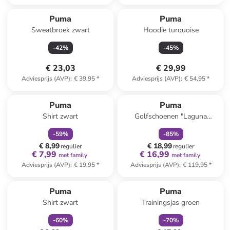
Puma
Puma
Sweatbroek zwart
Hoodie turquoise
-
42
%
-
45
%
€ 23,03
€ 29,99
Adviesprijs (AVP)
:
€ 39,95
*
Adviesprijs (AVP)
:
€ 54,95
*
family
korting
family
korting
Puma
Puma
Shirt zwart
Golfschoenen "Laguna
Fusion" wit/donkerblauw
-
59
%
-
85
%
€ 8,99
€ 18,99
regulier
regulier
€ 7,99
€ 16,99
met family
met family
Adviesprijs (AVP)
:
€ 19,95
*
Adviesprijs (AVP)
:
€ 119,95
*
family
korting
family
korting
Puma
Puma
Shirt zwart
Trainingsjas groen
-
60
%
-
70
%