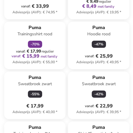
€ 9,49
regulier
€ 33,99
€ 8,49
vanaf
:
met family
Adviesprijs (AVP)
:
€ 74,95
*
Adviesprijs (AVP)
:
€ 19,95
*
family
korting
Puma
Puma
Trainingsshirt rood
Hoodie rood
-
70
%
-
47
%
€ 17,99
vanaf
:
regulier
€ 15,99
€ 25,99
vanaf
:
vanaf
:
met family
Adviesprijs (AVP)
:
€ 55,00
*
Adviesprijs (AVP)
:
€ 49,95
*
Puma
Puma
Sweatbroek zwart
Sweatbroek zwart
-
55
%
-
42
%
€ 17,99
€ 22,99
vanaf
:
Adviesprijs (AVP)
:
€ 40,00
*
Adviesprijs (AVP)
:
€ 39,95
*
Puma
Puma