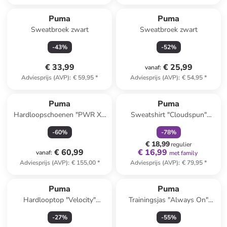
Puma
Puma
Sweatbroek zwart
Sweatbroek zwart
-
43
%
-
52
%
€ 33,99
€ 25,99
vanaf
:
Adviesprijs (AVP)
:
€ 59,95
*
Adviesprijs (AVP)
:
€ 54,95
*
family
korting
Puma
Puma
Hardloopschoenen "PWR XX
Sweatshirt "Cloudspun"
Nitro Luxe"
donkerblauw
-
60
%
-
78
%
zwart/lichtblauw/wit
€ 18,99
regulier
€ 60,99
€ 16,99
vanaf
:
met family
Adviesprijs (AVP)
:
€ 155,00
*
Adviesprijs (AVP)
:
€ 79,95
*
Puma
Puma
Hardlooptop "Velocity"
Trainingsjas "Always On"
lichtblauw
lichtroze/bordeaux
-
27
%
-
55
%