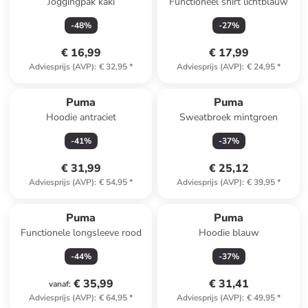
Joggingpak kaki
Functioneel shirt lichtblauw
-
48
%
-
27
%
€ 16,99
€ 17,99
Adviesprijs (AVP)
:
€ 32,95
*
Adviesprijs (AVP)
:
€ 24,95
*
Puma
Puma
Hoodie antraciet
Sweatbroek mintgroen
-
41
%
-
37
%
€ 31,99
€ 25,12
Adviesprijs (AVP)
:
€ 54,95
*
Adviesprijs (AVP)
:
€ 39,95
*
Puma
Puma
Functionele longsleeve rood
Hoodie blauw
-
44
%
-
37
%
€ 35,99
€ 31,41
vanaf
:
Adviesprijs (AVP)
:
€ 64,95
*
Adviesprijs (AVP)
:
€ 49,95
*