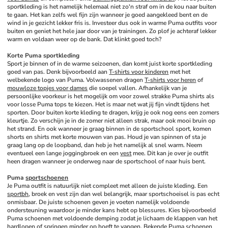
sportkleding is het namelijk helemaal niet zo'n straf om in de kou naar buiten 
te gaan. Het kan zelfs wel fijn zijn wanneer je goed aangekleed bent en de 
wind in je gezicht lekker fris is. Investeer dus ook in warme Puma outfits voor 
buiten en geniet het hele jaar door van je trainingen. Zo plof je achteraf lekker 
warm en voldaan weer op de bank. Dat klinkt goed toch?
Korte Puma sportkleding
Sport je binnen of in de warme seizoenen, dan komt juist korte sportkleding 
goed van pas. Denk bijvoorbeeld aan 
T-shirts voor kinderen
 met het 
welbekende logo van Puma. Volwassenen dragen 
T-shirts voor heren
 of 
mouwloze topjes voor dames
 die soepel vallen. Afhankelijk van je 
persoonlijke voorkeur is het mogelijk om voor zowel strakke Puma shirts als 
voor losse Puma tops te kiezen. Het is maar net wat jij fijn vindt tijdens het 
sporten. Door buiten korte kleding te dragen, krijg je ook nog eens een zomers 
kleurtje. Zo verschijn je in de zomer niet alleen strak, maar ook mooi bruin op 
het strand. En ook wanneer je graag binnen in de sportschool sport, komen 
shorts en shirts met korte mouwen van pas. Houd je van spinnen of sta je 
graag lang op de loopband, dan heb je het namelijk al snel warm. Neem 
eventueel een lange joggingbroek en een 
vest
 mee. Dit kan je over je outfit 
heen dragen wanneer je onderweg naar de sportschool of naar huis bent.
Puma 
sportschoenen
Je Puma outfit is natuurlijk niet compleet met alleen de juiste kleding. Een 
sportbh
, broek en vest zijn dan wel belangrijk, maar sportschoeisel is pas echt 
onmisbaar. De juiste schoenen geven je voeten namelijk voldoende 
ondersteuning waardoor je minder kans hebt op blessures. Kies bijvoorbeeld 
Puma schoenen met voldoende demping zodat je lichaam de klappen van het 
hardlopen of springen minder op hoeft te vangen. Bekende Puma schoenen 