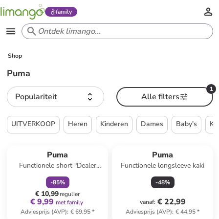
family
Shop
Puma
1
Populariteit
Alle filters
UITVERKOOP
Heren
Kinderen
Dames
Baby's
Ke
family
korting
Puma
Puma
Functionele short "Dealer
Functionele longsleeve kaki
Tailored Short 8`"
-
85
%
-
48
%
donkerblauw
€ 10,99
regulier
€ 9,99
€ 22,99
vanaf
:
met family
Adviesprijs (AVP)
:
€ 69,95
*
Adviesprijs (AVP)
:
€ 44,95
*