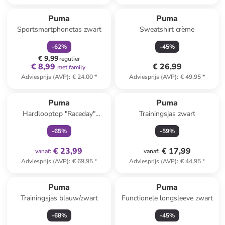
family
korting
Puma
Puma
Sportsmartphonetas zwart
Sweatshirt crème
-
62
%
-
45
%
€ 9,99
regulier
€ 8,99
€ 26,99
met family
Adviesprijs (AVP)
:
€ 24,00
*
Adviesprijs (AVP)
:
€ 49,95
*
family
exclusief
Puma
Puma
Hardlooptop "Raceday"
Trainingsjas zwart
turquoise
-
65
%
-
59
%
€ 23,99
€ 17,99
vanaf
:
vanaf
:
Adviesprijs (AVP)
:
€ 69,95
*
Adviesprijs (AVP)
:
€ 44,95
*
Puma
Puma
Trainingsjas blauw/zwart
Functionele longsleeve zwart
-
68
%
-
45
%