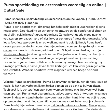
Puma sportkleding en accessoires voordelig en online |
Outlet Sale
Puma 
sneakers
, sportkleding, en 
accessoires
 online kopen? | Puma Outlet 
| SALE tot 80% | limango
Puma is een sportief merk dat graag het hele gezin plezier laat hebben tijdens 
het sporten. Door kleding en schoenen te ontwerpen die comfortabel zitten én 
mooi zijn, pak je je outfit graag uit de kast. Zo ga je vol goede moed naar je 
yogales op zondagochtend of kies je voor een uurtje fitness doordeweeks. Wat 
jouw favoriete sport ook is en op welk moment je ook tijd hebt; Puma heeft 
overal passende kleding voor. Kies bijvoorbeeld voor een lange 
legging voor 
dames
 wanneer je in de kou gaat hardlopen. Schijnt de zon lekker, dan zijn 
shorts voor heren
 juist een goede keuze. Kies je dus voor Puma, dan ben je op 
alle omstandigheden voorbereid en geniet je optimaal van jouw training. 
Bovendien zijn de Puma outfits en schoenen bij limango heel voordelig. Bij 
limango profiteer je namelijk van flinke kortingen. Zo kan ieder gezin genieten 
van kwaliteit. Want die sportieve inzet mag toch wel een beetje beloond 
worden?
Warme Puma sportkleding | Puma Sport
Wanneer het buiten donker, koud of 
nat is, is het heel verleidelijk om lekker binnen op de bank te blijven zitten. 
Toch voel je je achteraf een stuk beter wanneer je ondanks het weer wel bent 
gaan sporten. Puma heeft daarom kwalitatieve sportmode ontworpen waarmee 
je ook in deze omstandigheden gewoon naar buiten kunt. Hiermee blijf je goed 
op temperatuur, wat niet alleen fijn voor jou, maar ook beter voor je spieren is. 
Denk hierbij bijvoorbeeld aan lange 
trainingsbroeken voor heren
, 
fleecejassen 
voor dames
 en complete Puma 
trainingspakken voor kinderen
. Met de juiste 