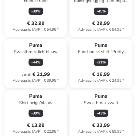
Hoodie rood
Trainingslegging "Cloudspun"
paars
-
39
%
-
45
%
€ 32,99
€ 29,99
Adviesprijs (AVP)
:
€ 54,95
*
Adviesprijs (AVP)
:
€ 54,95
*
Puma
Puma
Sweatbroek lichtblauw
Functioneel shirt "Pretty
Tough" zwart
-
44
%
-
31
%
€ 21,99
€ 16,99
vanaf
:
Adviesprijs (AVP)
:
€ 39,95
*
Adviesprijs (AVP)
:
€ 24,95
*
Puma
Puma
Shirt beige/blauw
Sweatbroek zwart
-
39
%
-
43
%
€ 13,99
€ 33,99
Adviesprijs (AVP)
:
€ 22,95
*
Adviesprijs (AVP)
:
€ 59,95
*