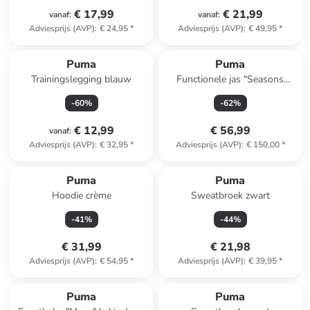
€ 17,99
€ 21,99
vanaf
:
vanaf
:
Adviesprijs (AVP)
:
€ 24,95
*
Adviesprijs (AVP)
:
€ 49,95
*
Puma
Puma
Trainingslegging blauw
Functionele jas "Seasons
LTWT" oranje
-
60
%
-
62
%
€ 12,99
€ 56,99
vanaf
:
Adviesprijs (AVP)
:
€ 32,95
*
Adviesprijs (AVP)
:
€ 150,00
*
Puma
Puma
Hoodie crème
Sweatbroek zwart
-
41
%
-
44
%
€ 31,99
€ 21,98
Adviesprijs (AVP)
:
€ 54,95
*
Adviesprijs (AVP)
:
€ 39,95
*
Puma
Puma