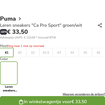
Puma
Leren sneakers "Ca Pro Sport" groen/wit
€ 33,50
-
69
%
Adviesprijs (AVP)
:
€ 110,00
*
inclusief BTW
Maat
Nog maar 1 stuk op voorraad
41
40
42
42,5
43
44
45
46
Color
Leren
sneakers
"Ca Pro
Waarom veranderen de prijzen?
Sport"
In winkelwagentje voor
€ 33,50
groen/wit