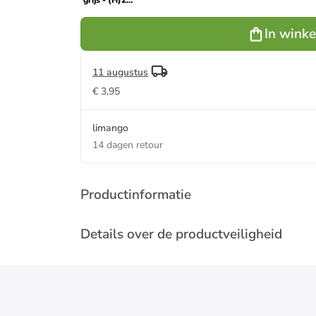
grijs - (H)20
x Ø 10 cm
In wink
11 augustus
€ 3,95
limango
14 dagen retour
Productinformatie
Details over de productveiligheid