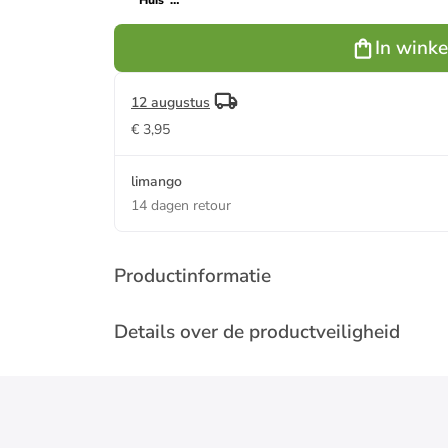
"Huis"
roestrood -
(B)15,5 x
In wink
(H)34 x (D)6
cm
12 augustus
€ 3,95
limango
14 dagen retour
Productinformatie
Details over de productveiligheid