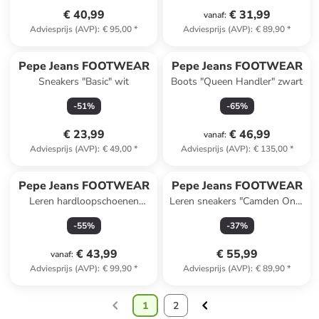
€ 40,99
€ 31,99
vanaf
:
Adviesprijs (AVP)
:
€ 95,00
*
Adviesprijs (AVP)
:
€ 89,90
*
Pepe Jeans FOOTWEAR
Pepe Jeans FOOTWEAR
Sneakers "Basic" wit
Boots "Queen Handler" zwart
-
51
%
-
65
%
€ 23,99
€ 46,99
vanaf
:
Adviesprijs (AVP)
:
€ 49,00
*
Adviesprijs (AVP)
:
€ 135,00
*
Pepe Jeans FOOTWEAR
Pepe Jeans FOOTWEAR
Leren hardloopschoenen
Leren sneakers "Camden One"
donkerblauw/kaki
wit
-
55
%
-
37
%
€ 43,99
€ 55,99
vanaf
:
Adviesprijs (AVP)
:
€ 99,90
*
Adviesprijs (AVP)
:
€ 89,90
*
1
2