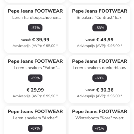
Pepe Jeans FOOTWEAR
Pepe Jeans FOOTWEAR
Leren hardloopschoenen
Sneakers "Contrast" kaki
blauw
-
57
%
-
53
%
€ 39,99
€ 43,99
vanaf
:
vanaf
:
Adviesprijs (AVP)
:
€ 95,00
*
Adviesprijs (AVP)
:
€ 95,00
*
Pepe Jeans FOOTWEAR
Pepe Jeans FOOTWEAR
Leren sneakers "Eaton"
Leren sneakers donkerblauw
wit/donkerblauw
-
69
%
-
68
%
€ 29,99
€ 30,36
vanaf
:
Adviesprijs (AVP)
:
€ 99,90
*
Adviesprijs (AVP)
:
€ 95,00
*
Pepe Jeans FOOTWEAR
Pepe Jeans FOOTWEAR
Leren sneakers "Archer"
Winterboots "Kore" zwart
crème/goudkleurig
-
67
%
-
71
%