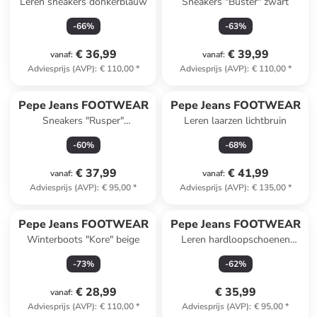
Leren sneakers donkerblauw
Sneakers "Buster" zwart
-
66
%
-
63
%
€ 36,99
€ 39,99
vanaf
:
vanaf
:
Adviesprijs (AVP)
:
€ 110,00
*
Adviesprijs (AVP)
:
€ 110,00
*
Pepe Jeans FOOTWEAR
Pepe Jeans FOOTWEAR
Sneakers "Rusper"
Leren laarzen lichtbruin
bruin/donkerblauw//lichtroze
-
60
%
-
68
%
€ 37,99
€ 41,99
vanaf
:
vanaf
:
Adviesprijs (AVP)
:
€ 95,00
*
Adviesprijs (AVP)
:
€ 135,00
*
Pepe Jeans FOOTWEAR
Pepe Jeans FOOTWEAR
Winterboots "Kore" beige
Leren hardloopschoenen
lichtbruin/donkerblauw
-
73
%
-
62
%
€ 28,99
€ 35,99
vanaf
:
Adviesprijs (AVP)
:
€ 110,00
*
Adviesprijs (AVP)
:
€ 95,00
*