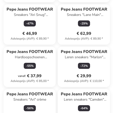
Pepe Jeans FOOTWEAR
Pepe Jeans FOOTWEAR
Sneakers "Ari Snug"
Sneakers "Lane Main"
turquoise/lichtroze
meerkleurig
-
47
%
-
29
%
€ 46,99
€ 62,99
Adviesprijs (AVP)
:
€ 89,90
*
Adviesprijs (AVP)
:
€ 89,90
*
Pepe Jeans FOOTWEAR
Pepe Jeans FOOTWEAR
Hardloopschoenen
Leren sneakers "Marlon"
donkerblauw
lichtroze
-
55
%
-
72
%
€ 37,99
€ 29,99
vanaf
:
Adviesprijs (AVP)
:
€ 85,00
*
Adviesprijs (AVP)
:
€ 110,00
*
Pepe Jeans FOOTWEAR
Pepe Jeans FOOTWEAR
Sneakers "Ari" crème
Leren sneakers "Camden"
wit/zilverkleurig
-
56
%
-
64
%