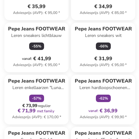
€ 35,99
€ 34,99
Adviesprijs (AVP)
:
€ 95,00
*
Adviesprijs (AVP)
:
€ 85,00
*
Pepe Jeans FOOTWEAR
Pepe Jeans FOOTWEAR
Leren sneakers lichtblauw
Leren sneakers wit
-
55
%
-
66
%
€ 41,99
€ 31,99
vanaf
:
Adviesprijs (AVP)
:
€ 95,00
*
Adviesprijs (AVP)
:
€ 95,00
*
family
korting
family
exclusief
Pepe Jeans FOOTWEAR
Pepe Jeans FOOTWEAR
Leren enkellaarzen "Luna
Leren hardloopschoenen
Rock" zwart
lichtbruin
-
57
%
-
62
%
€ 73,99
regulier
€ 71,99
€ 36,99
vanaf
:
met family
Adviesprijs (AVP)
:
€ 170,00
*
Adviesprijs (AVP)
:
€ 99,90
*
family
korting
Pepe Jeans FOOTWEAR
Pepe Jeans FOOTWEAR