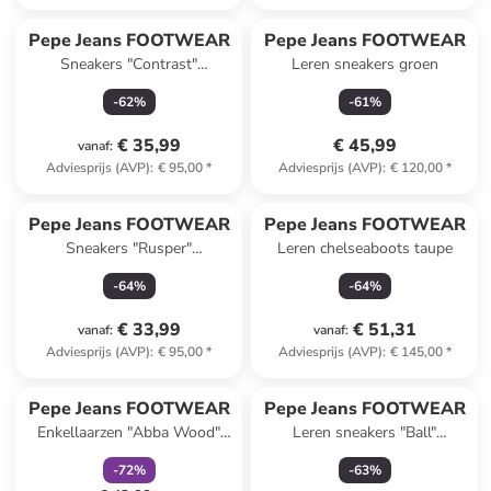
Pepe Jeans FOOTWEAR
Pepe Jeans FOOTWEAR
Sneakers "Contrast"
Leren sneakers groen
zwart/lichtroze
-
62
%
-
61
%
€ 35,99
€ 45,99
vanaf
:
Adviesprijs (AVP)
:
€ 95,00
*
Adviesprijs (AVP)
:
€ 120,00
*
Pepe Jeans FOOTWEAR
Pepe Jeans FOOTWEAR
Sneakers "Rusper"
Leren chelseaboots taupe
beige/groen/lichtroze
-
64
%
-
64
%
€ 33,99
€ 51,31
vanaf
:
vanaf
:
Adviesprijs (AVP)
:
€ 95,00
*
Adviesprijs (AVP)
:
€ 145,00
*
family
korting
Pepe Jeans FOOTWEAR
Pepe Jeans FOOTWEAR
Enkellaarzen "Abba Wood"
Leren sneakers "Ball"
zwart
zwart/bruin
-
72
%
-
63
%