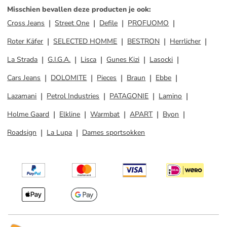
Misschien bevallen deze producten je ook
:
Cross Jeans
Street One
Defile
PROFUOMO
Roter Käfer
SELECTED HOMME
BESTRON
Herrlicher
La Strada
G.I.G.A.
Lisca
Gunes Kizi
Lasocki
Cars Jeans
DOLOMITE
Pieces
Braun
Ebbe
Lazamani
Petrol Industries
PATAGONIE
Lamino
Holme Gaard
Elkline
Warmbat
APART
Byon
Roadsign
La Lupa
Dames sportsokken