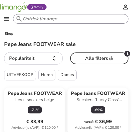
family
Shop
Pepe Jeans FOOTWEAR sale
1
Populariteit
Alle filters
UITVERKOOP
Heren
Dames
Pepe Jeans FOOTWEAR
Pepe Jeans FOOTWEAR
Leren sneakers beige
Sneakers "Lucky Class"
wit/grijs
-
71
%
-
69
%
€ 33,99
€ 36,99
vanaf
:
Adviesprijs (AVP)
:
€ 120,00
*
Adviesprijs (AVP)
:
€ 120,00
*