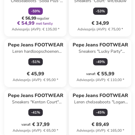
Chelseaboots "Soda Plus"
Sneakers "Court" wit/blauw
zwart
-
59
%
-
53
%
€ 56,99
regulier
€ 54,99
€ 34,99
met family
Adviesprijs (AVP)
:
€ 135,00
*
Adviesprijs (AVP)
:
€ 75,00
*
Pepe Jeans FOOTWEAR
Pepe Jeans FOOTWEAR
Leren hardloopschoenen
Sneakers "Lucky Party"
blauw
beige/antraciet
-
51
%
-
49
%
€ 45,99
€ 55,99
vanaf
:
Adviesprijs (AVP)
:
€ 95,00
*
Adviesprijs (AVP)
:
€ 110,00
*
Pepe Jeans FOOTWEAR
Pepe Jeans FOOTWEAR
Sneakers "Kenton Court"
Leren chelseaboots "Logan"
wit/zilverkleurig
zwart
-
41
%
-
45
%
€ 37,99
€ 89,49
vanaf
:
Adviesprijs (AVP)
:
€ 65,00
*
Adviesprijs (AVP)
:
€ 165,00
*