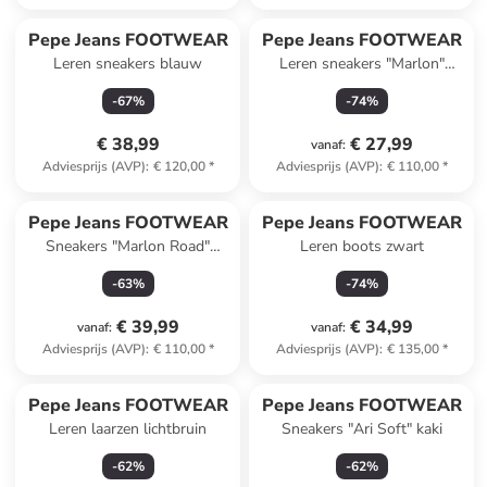
Pepe Jeans FOOTWEAR
Pepe Jeans FOOTWEAR
Leren sneakers blauw
Leren sneakers "Marlon"
zwart/zilverkleurig
-
67
%
-
74
%
€ 38,99
€ 27,99
vanaf
:
Adviesprijs (AVP)
:
€ 120,00
*
Adviesprijs (AVP)
:
€ 110,00
*
Pepe Jeans FOOTWEAR
Pepe Jeans FOOTWEAR
Sneakers "Marlon Road"
Leren boots zwart
blauw/donkerblauw
-
63
%
-
74
%
€ 39,99
€ 34,99
vanaf
:
vanaf
:
Adviesprijs (AVP)
:
€ 110,00
*
Adviesprijs (AVP)
:
€ 135,00
*
Pepe Jeans FOOTWEAR
Pepe Jeans FOOTWEAR
Leren laarzen lichtbruin
Sneakers "Ari Soft" kaki
-
62
%
-
62
%