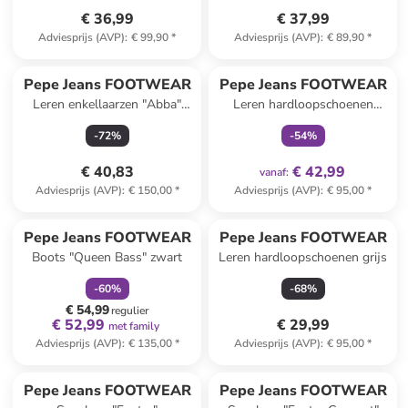
€ 36,99
€ 37,99
Adviesprijs (AVP)
:
€ 99,90
*
Adviesprijs (AVP)
:
€ 89,90
*
family
exclusief
Pepe Jeans FOOTWEAR
Pepe Jeans FOOTWEAR
Leren enkellaarzen "Abba"
Leren hardloopschoenen
lichtbruin
groen
-
72
%
-
54
%
€ 40,83
€ 42,99
vanaf
:
Adviesprijs (AVP)
:
€ 150,00
*
Adviesprijs (AVP)
:
€ 95,00
*
family
korting
Pepe Jeans FOOTWEAR
Pepe Jeans FOOTWEAR
Boots "Queen Bass" zwart
Leren hardloopschoenen grijs
-
60
%
-
68
%
€ 54,99
regulier
€ 52,99
€ 29,99
met family
Adviesprijs (AVP)
:
€ 135,00
*
Adviesprijs (AVP)
:
€ 95,00
*
Pepe Jeans FOOTWEAR
Pepe Jeans FOOTWEAR