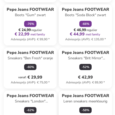
family
korting
family
korting
Pepe Jeans FOOTWEAR
Pepe Jeans FOOTWEAR
Boots "Gum" zwart
Boots "Soda Block" zwart
-
76
%
-
66
%
€ 24,99
€ 46,99
regulier
regulier
€ 22,99
€ 44,99
met family
met family
Adviesprijs (AVP)
:
€ 99,90
*
Adviesprijs (AVP)
:
€ 135,00
*
Pepe Jeans FOOTWEAR
Pepe Jeans FOOTWEAR
Sneakers "Ben Fresh" oranje
Sneakers "Brit Mirror"
lichtbruin/beige
-
60
%
-
52
%
€ 29,99
€ 42,99
vanaf
:
Adviesprijs (AVP)
:
€ 75,00
*
Adviesprijs (AVP)
:
€ 89,90
*
Pepe Jeans FOOTWEAR
Pepe Jeans FOOTWEAR
Sneakers "London"
Leren sneakers meerkleurig
grijs/blauw/crème
-
62
%
-
58
%