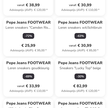
€ 38,99
€ 30,99
vanaf
:
vanaf
:
Adviesprijs (AVP)
:
€ 120,00
*
Adviesprijs (AVP)
:
€ 110,00
*
Pepe Jeans FOOTWEAR
Pepe Jeans FOOTWEAR
Leren sneakers "Camden Rise"
Leren sneakers wit/lichtbruin
wit/lichtroze
-
72
%
-
63
%
€ 25,99
€ 30,99
vanaf
:
Adviesprijs (AVP)
:
€ 95,00
*
Adviesprijs (AVP)
:
€ 85,00
*
Pepe Jeans FOOTWEAR
Pepe Jeans FOOTWEAR
Leren sneakers goudkleurig
Sneakers "Lucky Top" beige
-
69
%
-
30
%
€ 33,99
€ 82,99
vanaf
:
Adviesprijs (AVP)
:
€ 110,00
*
Adviesprijs (AVP)
:
€ 120,00
*
Pepe Jeans FOOTWEAR
Pepe Jeans FOOTWEAR