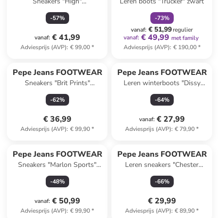
Sneakers "High"
Leren boots "Trucker" zwart
lichtblauw/paars
-
57
%
-
73
%
€ 51,99
vanaf
:
regulier
€ 41,99
€ 49,99
vanaf
:
vanaf
:
met family
Adviesprijs (AVP)
:
€ 99,00
*
Adviesprijs (AVP)
:
€ 190,00
*
Pepe Jeans FOOTWEAR
Pepe Jeans FOOTWEAR
Sneakers "Brit Prints"
Leren winterboots "Dissy
bruin/kaki/lichtbruin
Young" lichtbruin
-
62
%
-
64
%
€ 36,99
€ 27,99
vanaf
:
Adviesprijs (AVP)
:
€ 99,90
*
Adviesprijs (AVP)
:
€ 79,90
*
Pepe Jeans FOOTWEAR
Pepe Jeans FOOTWEAR
Sneakers "Marlon Sports"
Leren sneakers "Chester
lichtbruin/lichtroze/paars
Distress" wit/goudkleurig
-
48
%
-
66
%
€ 50,99
€ 29,99
vanaf
:
Adviesprijs (AVP)
:
€ 99,90
*
Adviesprijs (AVP)
:
€ 89,90
*