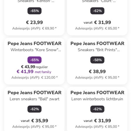
Sneakers "Kenton"
Sneakers "Court"
crème/zilverkleurig
wit/donkerblauw
-
65
%
-
62
%
€ 23,99
€ 31,99
vanaf
:
Adviesprijs (AVP)
:
€ 69,90
*
Adviesprijs (AVP)
:
€ 85,00
*
family
korting
Pepe Jeans FOOTWEAR
Pepe Jeans FOOTWEAR
Winterboots "Kore Snow"
Sneakers "Brit Prints"
zwart
blauw/donkerblauw
-
65
%
-
58
%
€ 43,99
regulier
€ 41,99
€ 38,99
met family
Adviesprijs (AVP)
:
€ 120,00
*
Adviesprijs (AVP)
:
€ 95,00
*
Pepe Jeans FOOTWEAR
Pepe Jeans FOOTWEAR
Leren sneakers "Ball" zwart
Leren winterboots lichtbruin
-
62
%
-
62
%
€ 35,99
€ 31,99
vanaf
:
vanaf
:
Adviesprijs (AVP)
:
€ 95,00
*
Adviesprijs (AVP)
:
€ 85,00
*