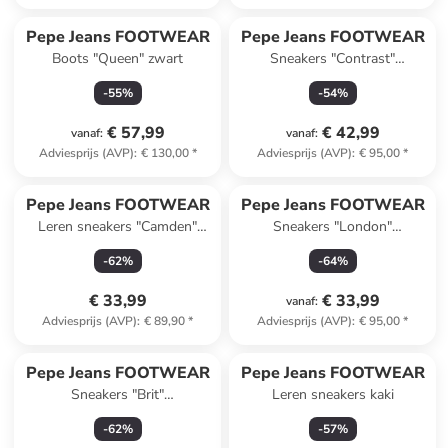
Pepe Jeans FOOTWEAR
Pepe Jeans FOOTWEAR
Boots "Queen" zwart
Sneakers "Contrast"
groen/donkerblauw/crème
-
55
%
-
54
%
€ 57,99
€ 42,99
vanaf
:
vanaf
:
Adviesprijs (AVP)
:
€ 130,00
*
Adviesprijs (AVP)
:
€ 95,00
*
Pepe Jeans FOOTWEAR
Pepe Jeans FOOTWEAR
Leren sneakers "Camden"
Sneakers "London"
crème/goudkleurig
donkerblauw/blauw
-
62
%
-
64
%
€ 33,99
€ 33,99
vanaf
:
Adviesprijs (AVP)
:
€ 89,90
*
Adviesprijs (AVP)
:
€ 95,00
*
Pepe Jeans FOOTWEAR
Pepe Jeans FOOTWEAR
Sneakers "Brit"
Leren sneakers kaki
grijs/zwart/antraciet
-
62
%
-
57
%