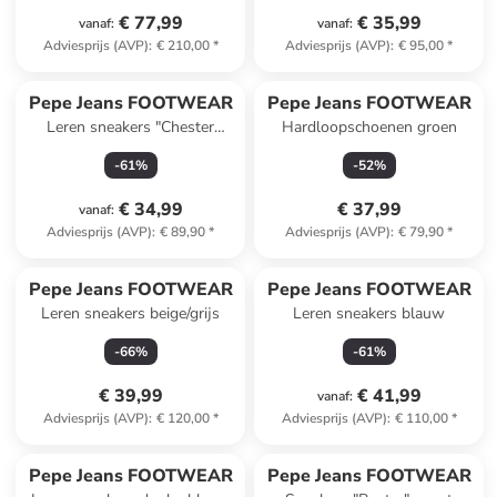
€ 77,99
€ 35,99
vanaf
:
vanaf
:
Adviesprijs (AVP)
:
€ 210,00
*
Adviesprijs (AVP)
:
€ 95,00
*
Pepe Jeans FOOTWEAR
Pepe Jeans FOOTWEAR
Leren sneakers "Chester
Hardloopschoenen groen
Suppa" zwart
-
61
%
-
52
%
€ 34,99
€ 37,99
vanaf
:
Adviesprijs (AVP)
:
€ 89,90
*
Adviesprijs (AVP)
:
€ 79,90
*
Pepe Jeans FOOTWEAR
Pepe Jeans FOOTWEAR
Leren sneakers beige/grijs
Leren sneakers blauw
-
66
%
-
61
%
€ 39,99
€ 41,99
vanaf
:
Adviesprijs (AVP)
:
€ 120,00
*
Adviesprijs (AVP)
:
€ 110,00
*
Pepe Jeans FOOTWEAR
Pepe Jeans FOOTWEAR