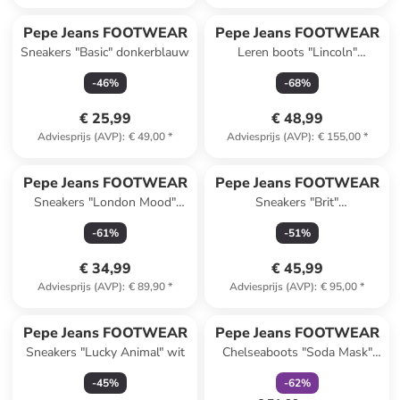
Pepe Jeans FOOTWEAR
Pepe Jeans FOOTWEAR
Sneakers "Basic" donkerblauw
Leren boots "Lincoln"
lichtbruin
-
46
%
-
68
%
€ 25,99
€ 48,99
Adviesprijs (AVP)
:
€ 49,00
*
Adviesprijs (AVP)
:
€ 155,00
*
Pepe Jeans FOOTWEAR
Pepe Jeans FOOTWEAR
Sneakers "London Mood"
Sneakers "Brit"
kaki/lichtbruin
donkerblauw/rood
-
61
%
-
51
%
€ 34,99
€ 45,99
Adviesprijs (AVP)
:
€ 89,90
*
Adviesprijs (AVP)
:
€ 95,00
*
family
korting
Pepe Jeans FOOTWEAR
Pepe Jeans FOOTWEAR
Sneakers "Lucky Animal" wit
Chelseaboots "Soda Mask"
zwart
-
45
%
-
62
%