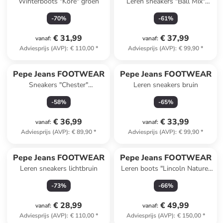
Winterboots "Kore" groen
Leren sneakers "Ball Mix"
lichtbruin/donkerblauw/wit
-
70
%
-
61
%
€ 31,99
€ 37,99
vanaf
:
vanaf
:
Adviesprijs (AVP)
:
€ 110,00
*
Adviesprijs (AVP)
:
€ 99,90
*
Pepe Jeans FOOTWEAR
Pepe Jeans FOOTWEAR
Sneakers "Chester"
Leren sneakers bruin
wit/goudkleurig
-
58
%
-
65
%
€ 36,99
€ 33,99
vanaf
:
vanaf
:
Adviesprijs (AVP)
:
€ 89,90
*
Adviesprijs (AVP)
:
€ 99,90
*
Pepe Jeans FOOTWEAR
Pepe Jeans FOOTWEAR
Leren sneakers lichtbruin
Leren boots "Lincoln Nature"
bruin
-
73
%
-
66
%
€ 28,99
€ 49,99
vanaf
:
vanaf
:
Adviesprijs (AVP)
:
€ 110,00
*
Adviesprijs (AVP)
:
€ 150,00
*