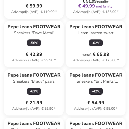
€ 51,99
regulier
€ 59,99
€ 49,99
met family
Adviesprijs (AVP)
:
€ 110,00
*
Adviesprijs (AVP)
:
€ 135,00
*
Pepe Jeans FOOTWEAR
Pepe Jeans FOOTWEAR
Sneakers "Dave Metal"
Leren laarzen zwart
wit/beige
-
56
%
-
62
%
€ 42,99
€ 65,99
vanaf
:
Adviesprijs (AVP)
:
€ 99,90
*
Adviesprijs (AVP)
:
€ 175,00
*
Pepe Jeans FOOTWEAR
Pepe Jeans FOOTWEAR
Sneakers "Brady" paars
Sneakers "Brit Prints"
donkerblauw/grijs/wit
-
63
%
-
42
%
€ 21,99
€ 54,99
Adviesprijs (AVP)
:
€ 59,90
*
Adviesprijs (AVP)
:
€ 95,00
*
family
korting
Pepe Jeans FOOTWEAR
Pepe Jeans FOOTWEAR