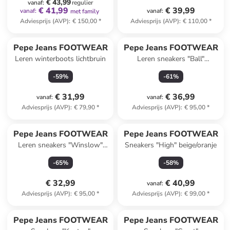
€ 43,99
vanaf
:
regulier
€ 41,99
€ 39,99
vanaf
:
vanaf
:
met family
Adviesprijs (AVP)
:
€ 150,00
*
Adviesprijs (AVP)
:
€ 110,00
*
Pepe Jeans FOOTWEAR
Pepe Jeans FOOTWEAR
Leren winterboots lichtbruin
Leren sneakers "Ball"
crème/grijs
-
59
%
-
61
%
€ 31,99
€ 36,99
vanaf
:
vanaf
:
Adviesprijs (AVP)
:
€ 79,90
*
Adviesprijs (AVP)
:
€ 95,00
*
Reeds in een ander winkelwagentje
Pepe Jeans FOOTWEAR
Pepe Jeans FOOTWEAR
Leren sneakers "Winslow"
Sneakers "High" beige/oranje
crème
-
65
%
-
58
%
€ 32,99
€ 40,99
vanaf
:
Adviesprijs (AVP)
:
€ 95,00
*
Adviesprijs (AVP)
:
€ 99,00
*
Pepe Jeans FOOTWEAR
Pepe Jeans FOOTWEAR