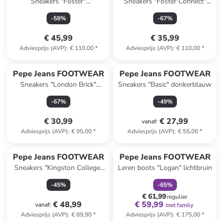
Sneakers "Foster"
Sneakers "Foster Connect"
antraciet/groen
beige/blauw/crème
-
58
%
-
67
%
€ 45,99
€ 35,99
Adviesprijs (AVP)
:
€ 110,00
*
Adviesprijs (AVP)
:
€ 110,00
*
Pepe Jeans FOOTWEAR
Pepe Jeans FOOTWEAR
Sneakers "London Brick"
Sneakers "Basic" donkerblauw
grijs/blauw
-
67
%
-
49
%
€ 30,99
€ 27,99
vanaf
:
Adviesprijs (AVP)
:
€ 95,00
*
Adviesprijs (AVP)
:
€ 55,00
*
family
korting
Pepe Jeans FOOTWEAR
Pepe Jeans FOOTWEAR
Sneakers "Kingston College"
Leren boots "Logan" lichtbruin
donkerblauw
-
45
%
-
65
%
€ 61,99
regulier
€ 48,99
€ 59,99
vanaf
:
met family
Adviesprijs (AVP)
:
€ 89,90
*
Adviesprijs (AVP)
:
€ 175,00
*