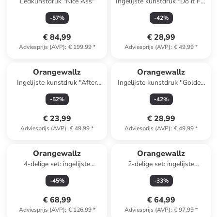
Ledkunstdruk "Nice Ass"
Ingelijste kunstdruk "Do it For
the Plot" - (B)40 x (H)50 cm
-
57
%
-
42
%
€ 84,99
€ 28,99
Adviesprijs (AVP)
:
€ 199,99
*
Adviesprijs (AVP)
:
€ 49,99
*
Orangewallz
Orangewallz
Ingelijste kunstdruk "After
Ingelijste kunstdruk ''Golden
Swimming"
Hand''
-
52
%
-
42
%
€ 23,99
€ 28,99
Adviesprijs (AVP)
:
€ 49,99
*
Adviesprijs (AVP)
:
€ 49,99
*
Orangewallz
Orangewallz
4-delige set: ingelijste
2-delige set: ingelijste
kunstdrukken "Pink Romance
kunstdrukken
-
45
%
-
33
%
Set"
€ 68,99
€ 64,99
Adviesprijs (AVP)
:
€ 126,99
*
Adviesprijs (AVP)
:
€ 97,99
*