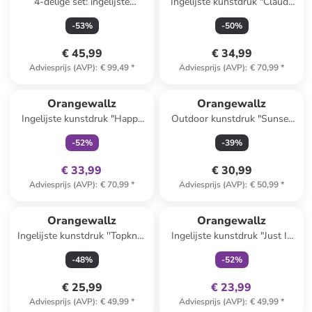
4-delige set: ingelijste
Ingelijste kunstdruk "Claude
kunstdrukken "The Art of
Monet - parc Monceau"
-
53
%
-
50
%
Cats"
€ 45,99
€ 34,99
Adviesprijs (AVP)
:
€ 99,49
*
Adviesprijs (AVP)
:
€ 70,99
*
family
exclusief
Orangewallz
Orangewallz
Ingelijste kunstdruk "Happy
Outdoor kunstdruk "Sunset
Things"
Lavender Field"
-
52
%
-
39
%
€ 33,99
€ 30,99
Adviesprijs (AVP)
:
€ 70,99
*
Adviesprijs (AVP)
:
€ 50,99
*
family
exclusief
Orangewallz
Orangewallz
Ingelijste kunstdruk ''Topknot
Ingelijste kunstdruk "Just In
Lady''
Case" - (B)40 x (H)50 cm
-
48
%
-
52
%
€ 25,99
€ 23,99
Adviesprijs (AVP)
:
€ 49,99
*
Adviesprijs (AVP)
:
€ 49,99
*