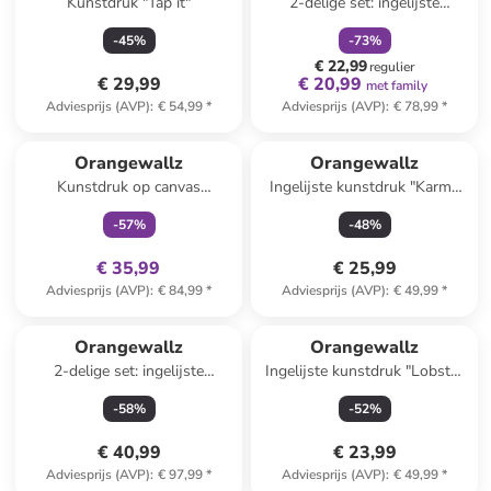
Kunstdruk "Tap it"
2-delige set: ingelijste
kunstdrukken "Soft Organics"
-
45
%
-
73
%
€ 22,99
regulier
€ 29,99
€ 20,99
met family
Adviesprijs (AVP)
:
€ 54,99
*
Adviesprijs (AVP)
:
€ 78,99
*
family
exclusief
Orangewallz
Orangewallz
Kunstdruk op canvas
Ingelijste kunstdruk "Karma
"Summer Meadow"
Power Words" - (B)40 x (H)50
-
57
%
-
48
%
cm
€ 35,99
€ 25,99
Adviesprijs (AVP)
:
€ 84,99
*
Adviesprijs (AVP)
:
€ 49,99
*
Orangewallz
Orangewallz
2-delige set: ingelijste
Ingelijste kunstdruk "Lobster
kunstdrukken "Italian Set"
Blue Pink"
-
58
%
-
52
%
€ 40,99
€ 23,99
Adviesprijs (AVP)
:
€ 97,99
*
Adviesprijs (AVP)
:
€ 49,99
*