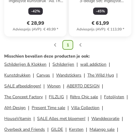
Ingelijste kunstdruk "All The
3-delige set: ingelijste
Love"
kunstdrukken "Chill Chaos
-
42
%
-
45
%
Home"
€ 28,99
€ 61,99
Adviesprijs (AVP)
:
€ 49,99
*
Adviesprijs (AVP)
:
€ 113,99
*
1
Misschien bevallen deze producten je ook
:
Schilderijen & Klokken
Schilderijen
wall addiction
Kunstdrukken
Canvas
Wandstickers
The Wild Hug
SALE afbeeldingen!
Wonen
ABERTO DESIGN
The Concept Factory
FILZLIG
Rétro Chic sale
Fotolijsten
AM-Design
Present Time sale
Villa Collection
HouseVitamin
SALE Alles met bloemen!
Wanddecoratie
Overbeck and Friends
GILDE
Kersten
Malango sale