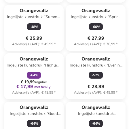
Orangewallz
Orangewallz
Ingelijste kunstdruk ''Summer
Ingelijste kunstdruk "Spring
Vibes''
Table"
-
48
%
-
60
%
€ 25,99
€ 27,99
Adviesprijs (AVP)
:
€ 49,99
*
Adviesprijs (AVP)
:
€ 70,99
*
family
korting
Reeds in een ander winkelwagentje
Orangewallz
Orangewallz
Ingelijste kunstdruk "Highland
Ingelijste kunstdruk "Evening
Break"
Cranes Green"
-
64
%
-
52
%
€ 19,99
regulier
€ 17,99
€ 23,99
met family
Adviesprijs (AVP)
:
€ 49,99
*
Adviesprijs (AVP)
:
€ 49,99
*
Reeds in een ander winkelwagentje
Orangewallz
Orangewallz
Ingelijste kunstdruk "Good
Ingelijste kunstdruk
Morning Coffee"
"Relaxing"
-
64
%
-
64
%