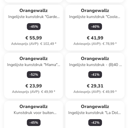
Orangewallz
Orangewallz
Ingelijste kunstdruk "Garden
Ingelijste kunstdruk "Coolest
of Eden" - (B)30 x (H)40 cm
King"
-
45
%
-
46
%
€ 55,99
€ 41,99
Adviesprijs (AVP)
:
€ 102,49
*
Adviesprijs (AVP)
:
€ 78,99
*
Orangewallz
Orangewallz
Ingelijste kunstdruk "Mama" -
Ingelijste kunstdruk - (B)40 x
(B)40 x (H)50 cm
(H)50 cm
-
52
%
-
41
%
€ 23,99
€ 29,31
Adviesprijs (AVP)
:
€ 49,99
*
Adviesprijs (AVP)
:
€ 49,99
*
Orangewallz
Orangewallz
Kunstdruk voor buiten
Ingelijste kunstdruk "La Dolce
"Balloon Girl Colourful" -
Vita" - (B)40 x (H)50 cm
-
45
%
-
42
%
(B)50 x (H)70 cm