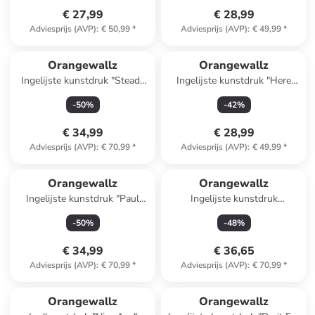
€ 27,99
€ 28,99
Adviesprijs (AVP)
:
€ 50,99
*
Adviesprijs (AVP)
:
€ 49,99
*
Orangewallz
Orangewallz
Ingelijste kunstdruk "Steady
Ingelijste kunstdruk "Here
Tree" - (B)90 x (H)60 cm
Comes the Sun"
-
50
%
-
42
%
€ 34,99
€ 28,99
Adviesprijs (AVP)
:
€ 70,99
*
Adviesprijs (AVP)
:
€ 49,99
*
Orangewallz
Orangewallz
Ingelijste kunstdruk "Paul
Ingelijste kunstdruk
Klee - blossoming"
"Upcoming Tide"
-
50
%
-
48
%
€ 34,99
€ 36,65
Adviesprijs (AVP)
:
€ 70,99
*
Adviesprijs (AVP)
:
€ 70,99
*
Orangewallz
Orangewallz