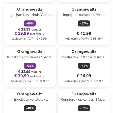
family
korting
Orangewallz
Orangewallz
Ingelijste kunstdruk "Aperol
Ingelijste kunstdruk "After
Apres Ski"
Party" - (B)30 x (H)40 cm
-
60
%
-
57
%
€ 21,99
regulier
€ 19,99
€ 41,99
met family
Adviesprijs (AVP)
:
€ 49,99
*
Adviesprijs (AVP)
:
€ 98,99
*
family
korting
Orangewallz
Orangewallz
Kunstdruk op canvas ''Sandy
Ingelijste kunstdruk "Kitchen
Circles''
Disco" - (B)50 x (H)70 cm
-
63
%
-
61
%
€ 32,99
regulier
€ 30,99
€ 26,99
met family
Adviesprijs (AVP)
:
€ 84,99
*
Adviesprijs (AVP)
:
€ 70,99
*
Orangewallz
Orangewallz
Ingelijste kunstdruk
Kunstdruk op canvas "Master
"Colourful Modern Abstract" -
Coloured Squares" - (B)50 x
-
40
%
-
55
%
(B)50 x (H)70 cm
(H)70 cm