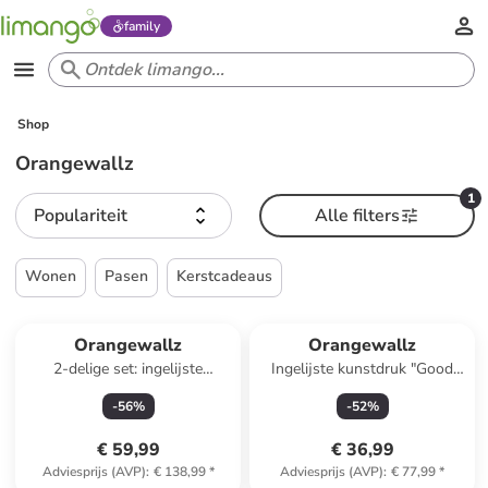
family
Shop
Orangewallz
1
Populariteit
Alle filters
Wonen
Pasen
Kerstcadeaus
Orangewallz
Orangewallz
2-delige set: ingelijste
Ingelijste kunstdruk "Good
kunstdrukken "Night Green
Morning Coffee"
-
56
%
-
52
%
Set"
€ 59,99
€ 36,99
Adviesprijs (AVP)
:
€ 138,99
*
Adviesprijs (AVP)
:
€ 77,99
*