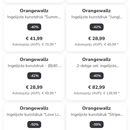
Orangewallz
Orangewallz
Ingelijste kunstdruk "Summer
Ingelijste kunstdruk ''Jungle
Feeling"
Dreams''
-
40
%
-
42
%
€ 41,99
€ 28,99
Adviesprijs (AVP)
:
€ 70,99
*
Adviesprijs (AVP)
:
€ 49,99
*
Orangewallz
Orangewallz
Ingelijste kunstdruk - (B)40 x
2-delige set: ingelijste
(H)50 cm
kunstdrukken "Colours, Dots
-
42
%
-
40
%
& Stipes"
€ 28,99
€ 82,99
Adviesprijs (AVP)
:
€ 49,99
*
Adviesprijs (AVP)
:
€ 138,99
*
Orangewallz
Orangewallz
Ingelijste kunstdruk "Love Life
Ingelijste kunstdruk "Striped
Monkey" - (B)50 x (H)70 cm
Lady"
-
50
%
-
39
%