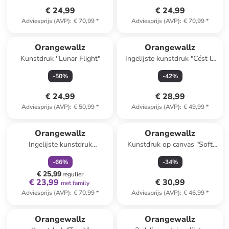
€ 24,99
€ 24,99
Adviesprijs (AVP)
:
€ 70,99
*
Adviesprijs (AVP)
:
€ 70,99
*
Orangewallz
Orangewallz
Kunstdruk ''Lunar Flight"
Ingelijste kunstdruk "Cést la
vie" - (B)40 x (H)50 cm
-
50
%
-
42
%
€ 24,99
€ 28,99
Adviesprijs (AVP)
:
€ 50,99
*
Adviesprijs (AVP)
:
€ 49,99
*
family
korting
Orangewallz
Orangewallz
Ingelijste kunstdruk
Kunstdruk op canvas "Soft
"Blooming Beauty"
Deer" - (B)50 x (H)70 cm
-
66
%
-
34
%
€ 25,99
regulier
€ 23,99
€ 30,99
met family
Adviesprijs (AVP)
:
€ 70,99
*
Adviesprijs (AVP)
:
€ 46,99
*
family
korting
Orangewallz
Orangewallz