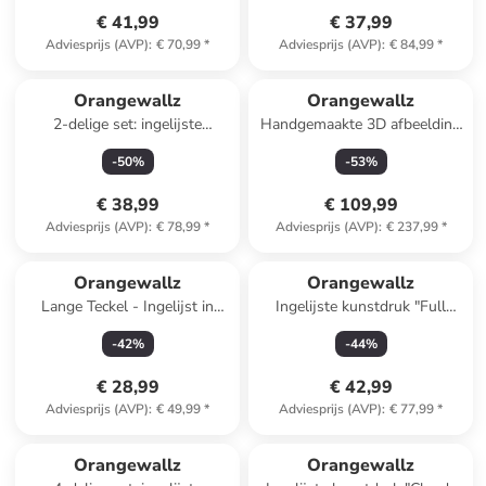
€ 41,99
€ 37,99
Adviesprijs (AVP)
:
€ 70,99
*
Adviesprijs (AVP)
:
€ 84,99
*
Orangewallz
Orangewallz
2-delige set: ingelijste
Handgemaakte 3D afbeelding
kunstdrukken
"Layers" - (B)50 x (H)70 cm
-
50
%
-
53
%
€ 38,99
€ 109,99
Adviesprijs (AVP)
:
€ 78,99
*
Adviesprijs (AVP)
:
€ 237,99
*
Orangewallz
Orangewallz
Lange Teckel - Ingelijst in
Ingelijste kunstdruk "Full
hout 40x50
Colour Painted"
-
42
%
-
44
%
€ 28,99
€ 42,99
Adviesprijs (AVP)
:
€ 49,99
*
Adviesprijs (AVP)
:
€ 77,99
*
Orangewallz
Orangewallz