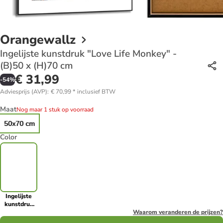
Orangewallz
Ingelijste kunstdruk "Love Life Monkey" -
(B)50 x (H)70 cm
€ 31,99
-
54
%
Adviesprijs (AVP)
:
€ 70,99
*
inclusief BTW
Maat
Nog maar 1 stuk op voorraad
50x70 cm
Color
Ingelijste
kunstdruk
"Love Life
Waarom veranderen de prijzen?
Monkey" -