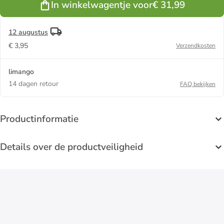
In winkelwagentje voor
€ 31,99
(B)50 x
(H)70 cm
12 augustus
€ 3,95
Verzendkosten
limango
14 dagen retour
FAQ bekijken
Productinformatie
Details over de productveiligheid