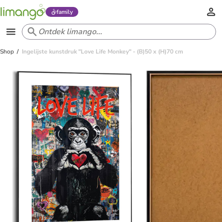
family
Shop
Ingelijste kunstdruk "Love Life Monkey" - (B)50 x (H)70 cm