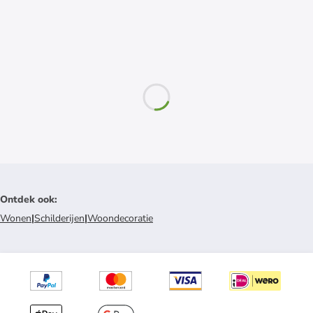
Ontdek ook
:
Wonen
|
Schilderijen
|
Woondecoratie