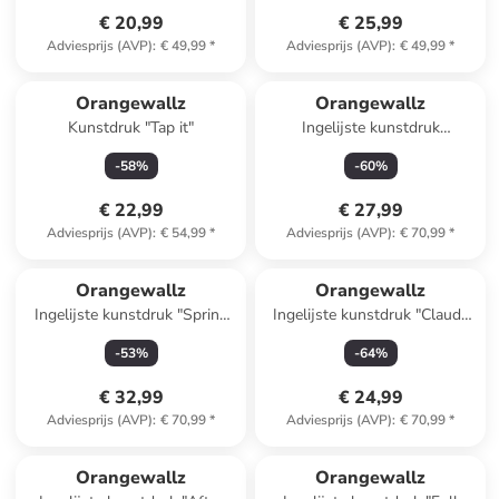
€ 20,99
€ 25,99
Adviesprijs (AVP)
:
€ 49,99
*
Adviesprijs (AVP)
:
€ 49,99
*
Orangewallz
Orangewallz
Kunstdruk "Tap it"
Ingelijste kunstdruk
"Colourful Modern Abstract" -
-
58
%
-
60
%
(B)50 x (H)70 cm
€ 22,99
€ 27,99
Adviesprijs (AVP)
:
€ 54,99
*
Adviesprijs (AVP)
:
€ 70,99
*
Orangewallz
Orangewallz
Ingelijste kunstdruk "Spring
Ingelijste kunstdruk "Claude
Table"
Monet - parc Monceau"
-
53
%
-
64
%
€ 32,99
€ 24,99
Adviesprijs (AVP)
:
€ 70,99
*
Adviesprijs (AVP)
:
€ 70,99
*
Orangewallz
Orangewallz