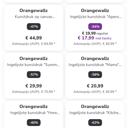
family
korting
Orangewallz
Orangewallz
Kunstdruk op canvas
Ingelijste kunstdruk "Aperol
"Summer Meadow"
Apres Ski"
-
47
%
-
64
%
€ 19,99
regulier
€ 44,99
€ 17,99
met family
Adviesprijs (AVP)
:
€ 84,99
*
Adviesprijs (AVP)
:
€ 49,99
*
Orangewallz
Orangewallz
Ingelijste kunstdruk "Summer
Ingelijste kunstdruk "Mama" -
Feeling"
(B)40 x (H)50 cm
-
57
%
-
58
%
€ 29,99
€ 20,99
Adviesprijs (AVP)
:
€ 70,99
*
Adviesprijs (AVP)
:
€ 49,99
*
Orangewallz
Orangewallz
Ingelijste kunstdruk "Here
Ingelijste kunstdruk "Kitchen
Comes the Sun"
Disco" - (B)50 x (H)70 cm
-
46
%
-
63
%