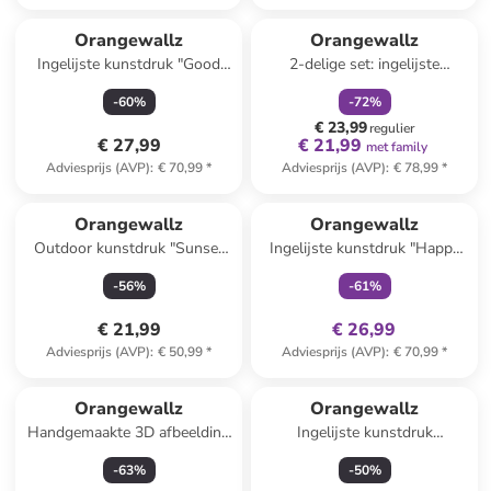
family
korting
Orangewallz
Orangewallz
Ingelijste kunstdruk "Good
2-delige set: ingelijste
Morning Coffee"
kunstdrukken "Soft Organics"
-
60
%
-
72
%
€ 23,99
regulier
€ 27,99
€ 21,99
met family
Adviesprijs (AVP)
:
€ 70,99
*
Adviesprijs (AVP)
:
€ 78,99
*
family
exclusief
Orangewallz
Orangewallz
Outdoor kunstdruk "Sunset
Ingelijste kunstdruk "Happy
Lavender Field"
Things"
-
56
%
-
61
%
€ 21,99
€ 26,99
Adviesprijs (AVP)
:
€ 50,99
*
Adviesprijs (AVP)
:
€ 70,99
*
Orangewallz
Orangewallz
Handgemaakte 3D afbeelding
Ingelijste kunstdruk
"Layers" - (B)50 x (H)70 cm
"Relaxing"
-
63
%
-
50
%