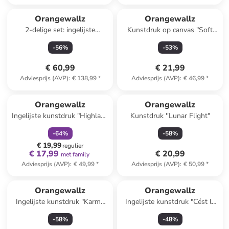
Orangewallz
Orangewallz
2-delige set: ingelijste
Kunstdruk op canvas "Soft
kunstdrukken "Night Green
Deer" - (B)50 x (H)70 cm
-
56
%
-
53
%
Set"
€ 60,99
€ 21,99
Adviesprijs (AVP)
:
€ 138,99
*
Adviesprijs (AVP)
:
€ 46,99
*
family
korting
Orangewallz
Orangewallz
Ingelijste kunstdruk "Highland
Kunstdruk ''Lunar Flight"
Break"
-
64
%
-
58
%
€ 19,99
regulier
€ 17,99
€ 20,99
met family
Adviesprijs (AVP)
:
€ 49,99
*
Adviesprijs (AVP)
:
€ 50,99
*
Orangewallz
Orangewallz
Ingelijste kunstdruk "Karma
Ingelijste kunstdruk "Cést la
Power Words" - (B)40 x (H)50
vie" - (B)40 x (H)50 cm
-
58
%
-
48
%
cm