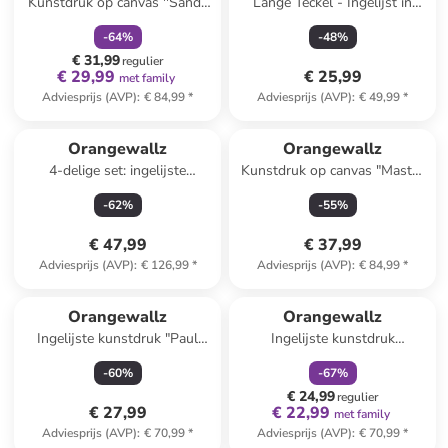
Kunstdruk op canvas ''Sandy
Lange Teckel - Ingelijst in
Circles''
hout 40x50
-
64
%
-
48
%
€ 31,99
regulier
€ 29,99
€ 25,99
met family
Adviesprijs (AVP)
:
€ 84,99
*
Adviesprijs (AVP)
:
€ 49,99
*
Orangewallz
Orangewallz
4-delige set: ingelijste
Kunstdruk op canvas "Master
kunstdrukken "Pink Romance
Coloured Squares" - (B)50 x
-
62
%
-
55
%
Set"
(H)70 cm
€ 47,99
€ 37,99
Adviesprijs (AVP)
:
€ 126,99
*
Adviesprijs (AVP)
:
€ 84,99
*
family
korting
Orangewallz
Orangewallz
Ingelijste kunstdruk "Paul
Ingelijste kunstdruk
Klee - blossoming"
"Blooming Beauty"
-
60
%
-
67
%
€ 24,99
regulier
€ 27,99
€ 22,99
met family
Adviesprijs (AVP)
:
€ 70,99
*
Adviesprijs (AVP)
:
€ 70,99
*