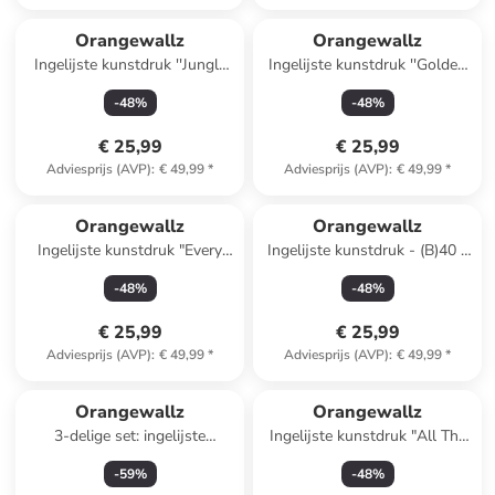
Reeds in een ander winkelwagentje
Orangewallz
Orangewallz
Ingelijste kunstdruk ''Jungle
Ingelijste kunstdruk ''Golden
Dreams''
Hand''
-
48
%
-
48
%
€ 25,99
€ 25,99
Adviesprijs (AVP)
:
€ 49,99
*
Adviesprijs (AVP)
:
€ 49,99
*
Orangewallz
Orangewallz
Ingelijste kunstdruk "Every
Ingelijste kunstdruk - (B)40 x
Summer" - (B)40 x (H)50 cm
(H)50 cm
-
48
%
-
48
%
€ 25,99
€ 25,99
Adviesprijs (AVP)
:
€ 49,99
*
Adviesprijs (AVP)
:
€ 49,99
*
Orangewallz
Orangewallz
3-delige set: ingelijste
Ingelijste kunstdruk "All The
kunstdrukken "Chill Chaos
Love"
-
59
%
-
48
%
Home"