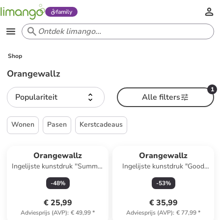
family
Shop
Orangewallz
1
Populariteit
Alle filters
Wonen
Pasen
Kerstcadeaus
Reeds in een ander winkelwagentje
Orangewallz
Orangewallz
Ingelijste kunstdruk ''Summer
Ingelijste kunstdruk "Good
Vibes''
Morning Coffee"
-
48
%
-
53
%
€ 25,99
€ 35,99
Adviesprijs (AVP)
:
€ 49,99
*
Adviesprijs (AVP)
:
€ 77,99
*