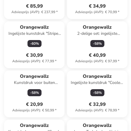
€ 85,99
€ 34,99
Adviesprijs (AVP)
:
€ 237,99
*
Adviesprijs (AVP)
:
€ 70,99
*
Orangewallz
Orangewallz
Ingelijste kunstdruk "Striped
2-delige set: ingelijste
Lady"
kunstdrukken
-
60
%
-
58
%
€ 30,99
€ 40,99
Adviesprijs (AVP)
:
€ 77,99
*
Adviesprijs (AVP)
:
€ 97,99
*
Orangewallz
Orangewallz
Kunstdruk voor buiten
Ingelijste kunstdruk "Coolest
"Balloon Girl Colourful" -
King"
-
58
%
-
58
%
(B)50 x (H)70 cm
€ 20,99
€ 32,99
Adviesprijs (AVP)
:
€ 50,99
*
Adviesprijs (AVP)
:
€ 78,99
*
family
korting
Orangewallz
Orangewallz