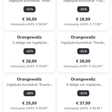
Ingelijste kunstdruk "After
Ingelijste kunstdruk "Full
Party" - (B)30 x (H)40 cm
Colour Painted"
-
62
%
-
62
%
€ 36,99
€ 28,99
Adviesprijs (AVP)
:
€ 98,99
*
Adviesprijs (AVP)
:
€ 77,99
*
Orangewallz
Orangewallz
2-delige set: ingelijste
Ingelijste kunstdruk "Garden
kunstdrukken
of Eden" - (B)30 x (H)40 cm
-
63
%
-
61
%
€ 28,99
€ 38,99
Adviesprijs (AVP)
:
€ 78,99
*
Adviesprijs (AVP)
:
€ 102,49
*
Orangewallz
Orangewallz
Ingelijste kunstdruk "Evening
4-delige set: ingelijste
Cranes Green"
kunstdrukken "The Art of
-
48
%
-
61
%
Cats"
€ 25,99
€ 37,99
Adviesprijs (AVP)
:
€ 49,99
*
Adviesprijs (AVP)
:
€ 99,49
*