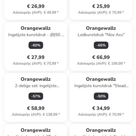
€ 26,99
€ 25,99
Adviesprijs (AVP)
:
€ 49,99
*
Adviesprijs (AVP)
:
€ 70,99
*
Orangewallz
Orangewallz
Ingelijste kunstdruk - (B)50 x
Ledkunstdruk "Nice Ass"
(H)70 cm
-
60
%
-
66
%
€ 27,99
€ 66,99
Adviesprijs (AVP)
:
€ 70,99
*
Adviesprijs (AVP)
:
€ 199,99
*
Orangewallz
Orangewallz
2-delige set: ingelijste
Ingelijste kunstdruk "Steady
kunstdrukken "Colours, Dots
Tree" - (B)90 x (H)60 cm
-
57
%
-
50
%
& Stipes"
€ 58,99
€ 34,99
Adviesprijs (AVP)
:
€ 138,99
*
Adviesprijs (AVP)
:
€ 70,99
*
Orangewallz
Orangewallz