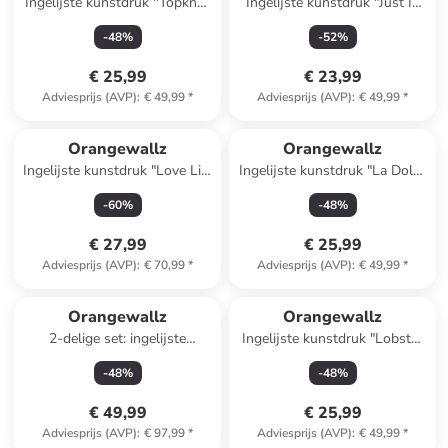
Ingelijste kunstdruk ''Topknot
Ingelijste kunstdruk "Just In
Lady''
Case" - (B)40 x (H)50 cm
-
48
%
-
52
%
€ 25,99
€ 23,99
Adviesprijs (AVP)
:
€ 49,99
*
Adviesprijs (AVP)
:
€ 49,99
*
Orangewallz
Orangewallz
Ingelijste kunstdruk "Love Life
Ingelijste kunstdruk "La Dolce
Monkey" - (B)50 x (H)70 cm
Vita" - (B)40 x (H)50 cm
-
60
%
-
48
%
€ 27,99
€ 25,99
Adviesprijs (AVP)
:
€ 70,99
*
Adviesprijs (AVP)
:
€ 49,99
*
Orangewallz
Orangewallz
2-delige set: ingelijste
Ingelijste kunstdruk "Lobster
kunstdrukken "Italian Set"
Blue Pink"
-
48
%
-
48
%
€ 49,99
€ 25,99
Adviesprijs (AVP)
:
€ 97,99
*
Adviesprijs (AVP)
:
€ 49,99
*