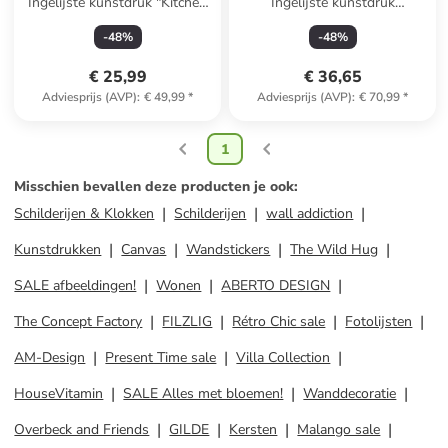
Ingelijste kunstdruk "Kitchen
Ingelijste kunstdruk
Rules"
"Upcoming Tide"
-
48
%
-
48
%
€ 25,99
€ 36,65
Adviesprijs (AVP)
:
€ 49,99
*
Adviesprijs (AVP)
:
€ 70,99
*
1
Misschien bevallen deze producten je ook
:
Schilderijen & Klokken
Schilderijen
wall addiction
Kunstdrukken
Canvas
Wandstickers
The Wild Hug
SALE afbeeldingen!
Wonen
ABERTO DESIGN
The Concept Factory
FILZLIG
Rétro Chic sale
Fotolijsten
AM-Design
Present Time sale
Villa Collection
HouseVitamin
SALE Alles met bloemen!
Wanddecoratie
Overbeck and Friends
GILDE
Kersten
Malango sale