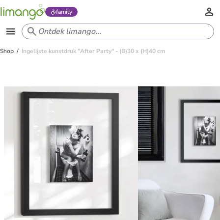
family
Shop
Ingelijste kunstdruk "After Party" - (B)30 x (H)40 cm