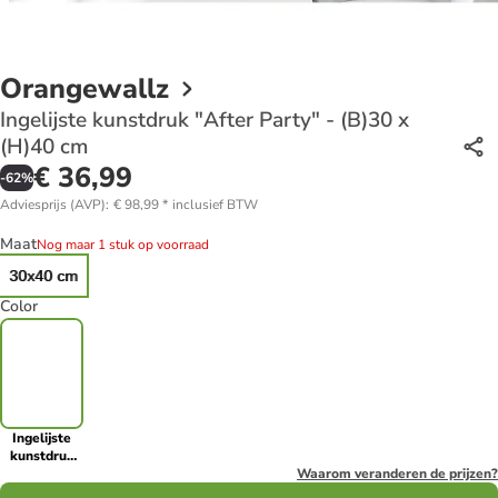
Orangewallz
Ingelijste kunstdruk "After Party" - (B)30 x
(H)40 cm
€ 36,99
-
62
%
Adviesprijs (AVP)
:
€ 98,99
*
inclusief BTW
Maat
Nog maar 1 stuk op voorraad
30x40 cm
Color
Ingelijste
kunstdruk
"After
Waarom veranderen de prijzen?
Party" -