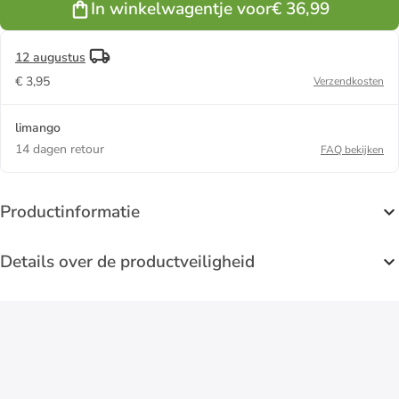
In winkelwagentje voor
€ 36,99
(B)30 x
(H)40 cm
12 augustus
€ 3,95
Verzendkosten
limango
14 dagen retour
FAQ bekijken
Productinformatie
Details over de productveiligheid