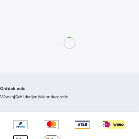
Ontdek ook
:
Wonen
|
Schilderijen
|
Woondecoratie