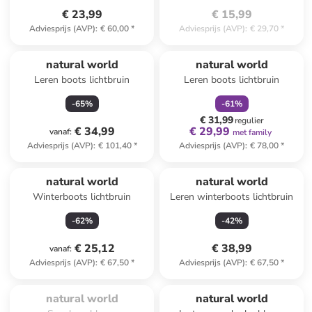
€ 23,99
€ 15,99
Adviesprijs (AVP)
:
€ 60,00
*
Adviesprijs (AVP)
:
€ 29,70
*
family
korting
natural world
natural world
Leren boots lichtbruin
Leren boots lichtbruin
-
65
%
-
61
%
€ 31,99
regulier
€ 34,99
€ 29,99
vanaf
:
met family
Adviesprijs (AVP)
:
€ 101,40
*
Adviesprijs (AVP)
:
€ 78,00
*
natural world
natural world
Winterboots lichtbruin
Leren winterboots lichtbruin
-
62
%
-
42
%
€ 25,12
€ 38,99
vanaf
:
Adviesprijs (AVP)
:
€ 67,50
*
Adviesprijs (AVP)
:
€ 67,50
*
Te laat. Het product is 
uitverkocht.
natural world
natural world