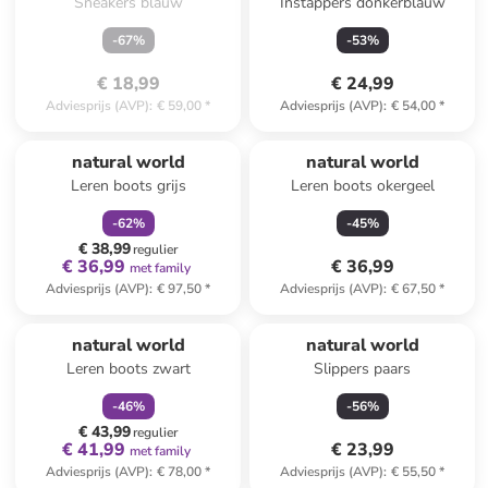
Sneakers blauw
Instappers donkerblauw
-
67
%
-
53
%
€ 18,99
€ 24,99
Adviesprijs (AVP)
:
€ 59,00
*
Adviesprijs (AVP)
:
€ 54,00
*
family
korting
natural world
natural world
Leren boots grijs
Leren boots okergeel
-
62
%
-
45
%
€ 38,99
regulier
€ 36,99
€ 36,99
met family
Adviesprijs (AVP)
:
€ 97,50
*
Adviesprijs (AVP)
:
€ 67,50
*
family
korting
natural world
natural world
Leren boots zwart
Slippers paars
-
46
%
-
56
%
€ 43,99
regulier
€ 41,99
€ 23,99
met family
Adviesprijs (AVP)
:
€ 78,00
*
Adviesprijs (AVP)
:
€ 55,50
*