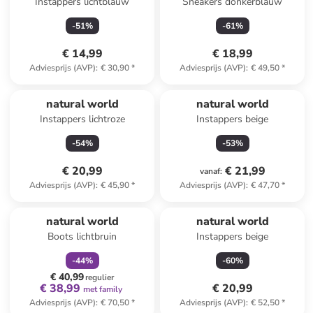
Instappers lichtblauw
Sneakers donkerblauw
-
51
%
-
61
%
€ 14,99
€ 18,99
Adviesprijs (AVP)
:
€ 30,90
*
Adviesprijs (AVP)
:
€ 49,50
*
natural world
natural world
Instappers lichtroze
Instappers beige
-
54
%
-
53
%
€ 20,99
€ 21,99
vanaf
:
Adviesprijs (AVP)
:
€ 45,90
*
Adviesprijs (AVP)
:
€ 47,70
*
family
korting
natural world
natural world
Boots lichtbruin
Instappers beige
-
44
%
-
60
%
€ 40,99
regulier
€ 38,99
€ 20,99
met family
Adviesprijs (AVP)
:
€ 70,50
*
Adviesprijs (AVP)
:
€ 52,50
*