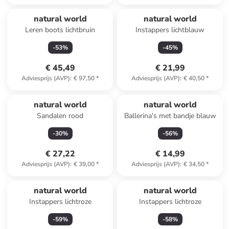
natural world
natural world
Leren boots lichtbruin
Instappers lichtblauw
-
53
%
-
45
%
€ 45,49
€ 21,99
Adviesprijs (AVP)
:
€ 97,50
*
Adviesprijs (AVP)
:
€ 40,50
*
natural world
natural world
Sandalen rood
Ballerina's met bandje blauw
-
30
%
-
56
%
€ 27,22
€ 14,99
Adviesprijs (AVP)
:
€ 39,00
*
Adviesprijs (AVP)
:
€ 34,50
*
natural world
natural world
Instappers lichtroze
Instappers lichtroze
-
59
%
-
58
%