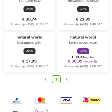
Sandalen roze
Instappers lichtroze
-
28
%
-
45
%
€ 38,74
€ 21,99
Adviesprijs (AVP)
:
€ 53,85
*
Adviesprijs (AVP)
:
€ 40,50
*
family
korting
natural world
natural world
Instappers grijs
Leren boots zwart
-
55
%
-
38
%
€ 38,99
regulier
€ 17,99
€ 36,99
met family
Adviesprijs (AVP)
:
€ 40,50
*
Adviesprijs (AVP)
:
€ 60,00
*
1