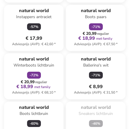
family
korting
natural world
natural world
Instappers antraciet
Boots paars
-
57
%
-
71
%
€ 20,99
regulier
€ 17,99
€ 18,99
met family
Adviesprijs (AVP)
:
€ 42,60
*
Adviesprijs (AVP)
:
€ 67,50
*
family
korting
natural world
natural world
Winterboots lichtbruin
Ballerina's wit
-
72
%
-
71
%
€ 20,99
regulier
€ 18,99
€ 8,99
met family
Adviesprijs (AVP)
:
€ 68,10
*
Adviesprijs (AVP)
:
€ 31,50
*
Te laat. Het product is 
uitverkocht.
natural world
natural world
Boots lichtbruin
Sneakers lichtbruin
-
60
%
-
46
%