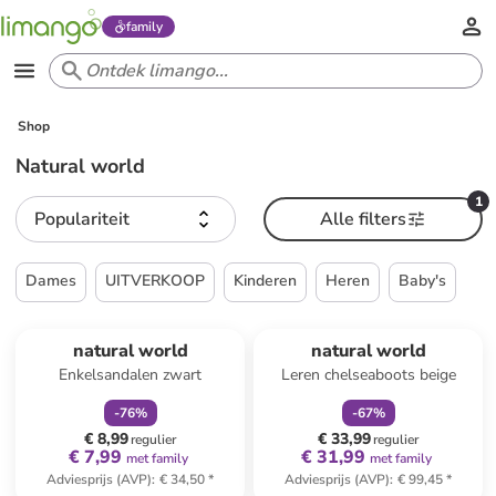
family
Shop
Natural world
1
Populariteit
Alle filters
Dames
UITVERKOOP
Kinderen
Heren
Baby's
family
korting
family
korting
Reeds in een ander winkelwagentje
natural world
natural world
Enkelsandalen zwart
Leren chelseaboots beige
-
76
%
-
67
%
€ 8,99
€ 33,99
regulier
regulier
€ 7,99
€ 31,99
met family
met family
Adviesprijs (AVP)
:
€ 34,50
*
Adviesprijs (AVP)
:
€ 99,45
*