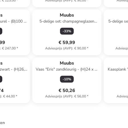
)
:
€ 123,00
*
Adviesprijs (AVP)
:
€ 90,00
*
Adviesp
s
Muubs
urel - (B)100 x
5-delige set: champagneglazen
5-delige se
18,5 cm
"Ripe" - 145 ml
b
-
33
%
,99
€ 59,99
)
:
€ 247,00
*
Adviesprijs (AVP)
:
€ 90,00
*
Adviesp
s
Muubs
zwart - (H)26,5
Vaas "Eris" zandkleurig - (H)24 x Ø
Kaasplank "
 cm
10 cm
(H
-
10
%
74
€ 50,26
)
:
€ 44,00
*
Adviesprijs (AVP)
:
€ 56,00
*
Adviesp
ten