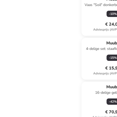
Vaas "Soil" donkerbr
Ø 18 
-
10
%
€ 24,
Adviesprijs (AVP
Muub
4-delige set: staaf
Nordic Glow" crème/
-
15
%
Ø 2,2 
€ 15,
Adviesprijs (AVP
Muub
16-delige ge
roestvrijstalen be
-
42
%
€ 70,