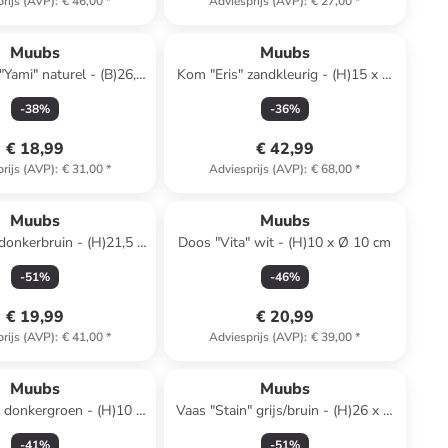
rijs (AVP)
:
€ 46,00
*
Adviesprijs (AVP)
:
€ 27,00
*
Muubs
Muubs
"Yami" naturel - (B)26,5
Kom "Eris" zandkleurig - (H)15 x Ø
H)1,5 x (D)14 cm
21,5 cm
-
38
%
-
36
%
€ 18,99
€ 42,99
rijs (AVP)
:
€ 31,00
*
Adviesprijs (AVP)
:
€ 68,00
*
Muubs
Muubs
 donkerbruin - (H)21,5 x
Doos "Vita" wit - (H)10 x Ø 10 cm
Ø 18 cm
-
51
%
-
46
%
€ 19,99
€ 20,99
rijs (AVP)
:
€ 41,00
*
Adviesprijs (AVP)
:
€ 39,00
*
Muubs
Muubs
 donkergroen - (H)10 x
Vaas "Stain" grijs/bruin - (H)26 x Ø
Ø 10 cm
14,5 cm
-
41
%
-
51
%