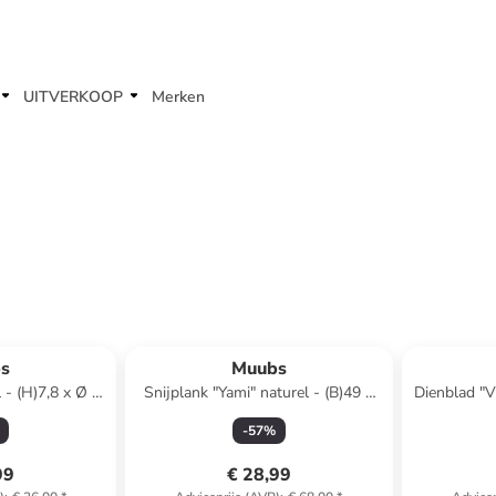
UITVERKOOP
Merken
s
Muubs
 - (H)7,8 x Ø 8
Snijplank "Yami" naturel - (B)49 x
Dienblad "Vi
(H)2 x (D)30 cm
-
57
%
99
€ 28,99