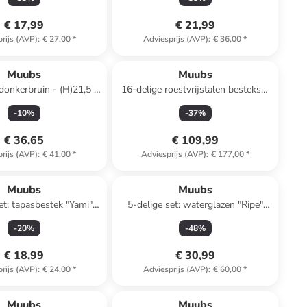
€ 17,99
€ 21,99
rijs (AVP)
:
€ 27,00
*
Adviesprijs (AVP)
:
€ 36,00
*
Muubs
Muubs
 donkerbruin - (H)21,5 x
16-delige roestvrijstalen bestekset
Ø 18 cm
"Uta" zwart
-
10
%
-
37
%
€ 36,65
€ 109,99
rijs (AVP)
:
€ 41,00
*
Adviesprijs (AVP)
:
€ 177,00
*
Muubs
Muubs
et: tapasbestek "Yami"
5-delige set: waterglazen "Ripe"
naturel
bruin - 80 ml
-
20
%
-
48
%
€ 18,99
€ 30,99
rijs (AVP)
:
€ 24,00
*
Adviesprijs (AVP)
:
€ 60,00
*
Muubs
Muubs