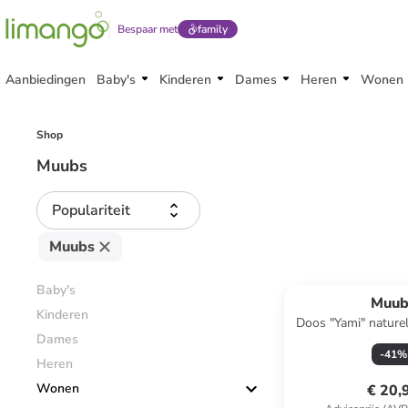
Bespaar met
family
Aanbiedingen
Baby's
Kinderen
Dames
Heren
Wonen
Shop
Muubs
Populariteit
Muubs
Baby's
Muub
Kinderen
Doos "Yami" naturel
Dames
cm
-
41
%
Heren
Wonen
€ 20,