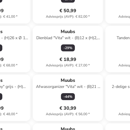
99
€ 50,99
)
:
€ 41,00
*
Adviesprijs (AVP)
:
€ 82,00
*
Adviesp
s
Muubs
s - (H)26 x Ø 10
Dienblad "Vita" wit - (B)12 x (H)2,5
Tandenb
x (D)12 cm
donkergroe
-
29
%
99
€ 18,99
)
:
€ 68,00
*
Adviesprijs (AVP)
:
€ 27,00
*
Adviesp
s
Muubs
y" grijs - (H)12
Afwasorganizer "Vita" wit - (B)21 x
2-delige 
 cm
(H)14 x (D)11 cm
c
-
44
%
99
€ 30,99
)
:
€ 48,00
*
Adviesprijs (AVP)
:
€ 56,00
*
Adviesp
s
Muubs