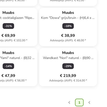
rijs (AVP)
:
€ 90,00
*
Adviesprijs (AVP)
:
€ 41,00
*
Muubs
Muubs
t: cocktailglazen "Ripe"
Kom "Dowa" grijs/bruin - (H)6,4 x Ø
ruin - 150 ml
12 cm
-
31
%
-
18
%
€ 69,99
€ 38,99
rijs (AVP)
:
€ 102,00
*
Adviesprijs (AVP)
:
€ 48,00
*
Muubs
Muubs
Yami" naturel - (B)32 x
Wandkast "Nori" naturel - (B)90 x
)1,8 x (D)32 cm
(H)100 x (D)20 cm
-
14
%
-
29
%
€ 47,99
€ 219,99
rijs (AVP)
:
€ 56,00
*
Adviesprijs (AVP)
:
€ 314,00
*
1