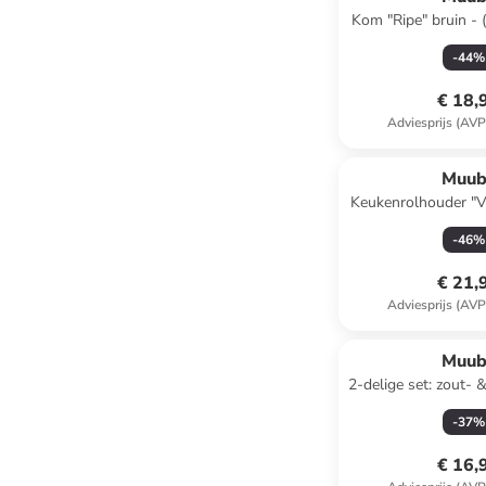
Kom "Ripe" bruin - 
-
44
%
€ 18,
Adviesprijs (AVP
Muub
Keukenrolhouder "Vi
x Ø 15
-
46
%
€ 21,
Adviesprijs (AVP
Muub
2-delige set: zout- 
"Vita" donkergroen -
-
37
%
cm
€ 16,