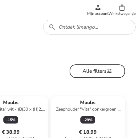
Mijn account
Winkelwagentje
Alle filters
Muubs
Muubs
ta" wit - (B)30 x (H)2,8
Zeephouder "Vita" donkergroen -
x (D)20 cm
(B)12 x (H)2,5 x (D)9 cm
-
15
%
-
29
%
€ 38,99
€ 18,99