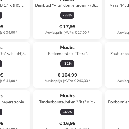
(B)17 x (H)5 cm
Dienblad "Vita" donkergroen - (B)12
Vaas "Mud"
x (H)2,5 x (D)12 cm
-
33
%
99
€ 17,99
)
:
€ 34,00
*
Adviesprijs (AVP)
:
€ 27,00
*
Adviesp
s
Muubs
ta" wit - (H)31
Eetkamerstoel "Tetra"
Zoutschaal
 cm
naturel/donkergrijs - (B)50 x (H)78 x
-
32
%
(D)50,5 cm
99
€ 164,99
)
:
€ 41,00
*
Adviesprijs (AVP)
:
€ 246,00
*
Adviesp
s
Muubs
& peperstrooiers
Tandenborstelbeker "Vita" wit -
Bonbonnière
 (H)8,5 x Ø 4,5
(H)10,5 x Ø 7,5 cm
-
45
%
99
€ 16,99