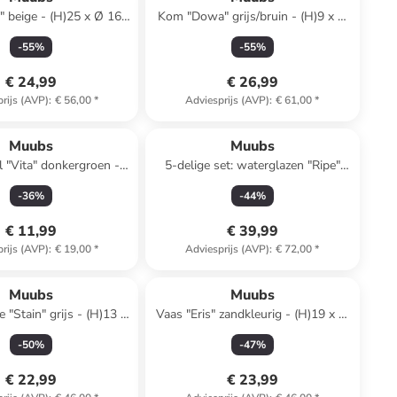
 beige - (H)25 x Ø 16
Kom "Dowa" grijs/bruin - (H)9 x Ø
cm
15 cm
-
55
%
-
55
%
€ 24,99
€ 26,99
rijs (AVP)
:
€ 56,00
*
Adviesprijs (AVP)
:
€ 61,00
*
Muubs
Muubs
 "Vita" donkergroen -
5-delige set: waterglazen "Ripe"
(H)3,5 x Ø 6,3 cm
bruin - 200 ml
-
36
%
-
44
%
€ 11,99
€ 39,99
rijs (AVP)
:
€ 19,00
*
Adviesprijs (AVP)
:
€ 72,00
*
Muubs
Muubs
 "Stain" grijs - (H)13 x
Vaas "Eris" zandkleurig - (H)19 x Ø
Ø 15 cm
8 cm
-
50
%
-
47
%
€ 22,99
€ 23,99