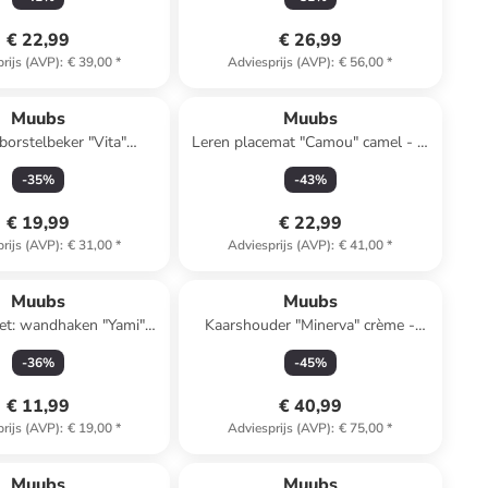
€ 22,99
€ 26,99
rijs (AVP)
:
€ 39,00
*
Adviesprijs (AVP)
:
€ 56,00
*
Muubs
Muubs
orstelbeker "Vita"
Leren placemat "Camou" camel - Ø
n - (H)10,5 x Ø 7,5 cm
36 cm
-
35
%
-
43
%
€ 19,99
€ 22,99
rijs (AVP)
:
€ 31,00
*
Adviesprijs (AVP)
:
€ 41,00
*
Muubs
Muubs
set: wandhaken "Yami"
Kaarshouder "Minerva" crème -
rème - Ø 4 cm
(B)14,5 x (H)20 cm
-
36
%
-
45
%
€ 11,99
€ 40,99
rijs (AVP)
:
€ 19,00
*
Adviesprijs (AVP)
:
€ 75,00
*
Muubs
Muubs