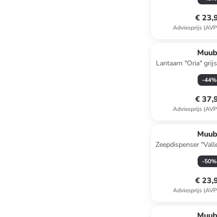
€ 23,
Adviesprijs (AVP
Muub
Lantaarn "Oria" grij
cm
-
44
%
€ 37,
Adviesprijs (AVP
Muub
Zeepdispenser "Valle
x Ø 11
-
50
%
€ 23,
Adviesprijs (AVP
Muub