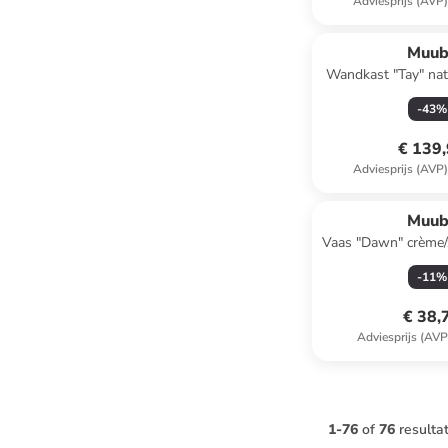
Adviesprijs (AVP
Muub
Wandkast "Tay" nat
(H)40 x (D)
-
43
%
€ 139
Adviesprijs (AVP
Muub
Vaas "Dawn" crème/
x Ø 19
-
11
%
€ 38,
Adviesprijs (AVP
1
-
76
of
76
resulta