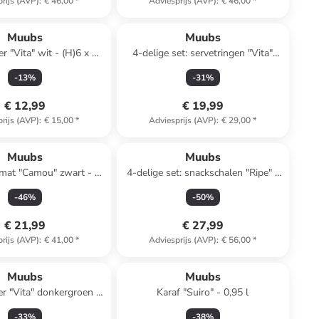
rijs (AVP)
:
€ 46,00
*
Adviesprijs (AVP)
:
€ 46,00
*
Muubs
Muubs
r "Vita" wit - (H)6 x Ø
4-delige set: servetringen "Vita"
7,5 cm
donkergroen - (H)2,6 x Ø 5,5 cm
-
13
%
-
31
%
€ 12,99
€ 19,99
rijs (AVP)
:
€ 15,00
*
Adviesprijs (AVP)
:
€ 29,00
*
Muubs
Muubs
emat "Camou" zwart - Ø
4-delige set: snackschalen "Ripe" -
36 cm
(B)12 x (H)4 x (D)9,5 cm
-
46
%
-
50
%
€ 21,99
€ 27,99
rijs (AVP)
:
€ 41,00
*
Adviesprijs (AVP)
:
€ 56,00
*
Muubs
Muubs
r "Vita" donkergroen -
Karaf "Suiro" - 0,95 l
)12 x Ø 7,3 cm
-
33
%
-
38
%