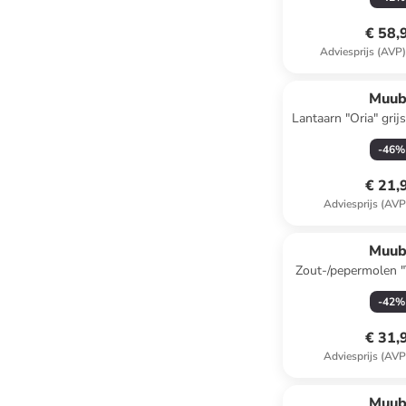
€ 58,
Adviesprijs (AVP
Muub
Lantaarn "Oria" grij
cm
-
46
%
€ 21,
Adviesprijs (AVP
Muub
Zout-/pepermolen "
(H)20 x Ø 
-
42
%
€ 31,
Adviesprijs (AVP
Muub