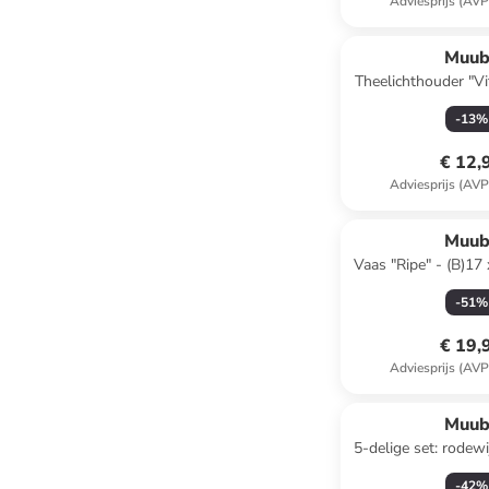
Adviesprijs (AVP
Muub
Theelichthouder "Vit
x Ø 7,5
-
13
%
€ 12,
Adviesprijs (AVP
Muub
Vaas "Ripe" - (B)17 
cm
-
51
%
€ 19,
Adviesprijs (AVP
Muub
5-delige set: rodewi
bruin - 2
-
42
%