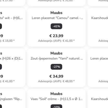
)
:
€ 27,00
*
Adviesprijs (AVP)
:
€ 31,00
*
Adviesp
s
Muubs
a" wit - (H)6,5
Leren placemat "Camou" camel -
Kaarshoude
 cm
(L)45 x (B)35 cm
-
41
%
99
€ 23,99
)
:
€ 15,00
*
Adviesprijs (AVP)
:
€ 41,00
*
Adviesp
s
Muubs
x (H)26 x (D)12
Zout-/pepermolen "Yami" naturel -
Leren plac
(H)15 x Ø 6,5 cm
-
27
%
99
€ 34,99
)
:
€ 41,00
*
Adviesprijs (AVP)
:
€ 48,00
*
Adviesp
s
Muubs
jnglazen "Ripe"
Vaas "Soil" crème - (H)11,5 x Ø 18
Kaarshoude
10 ml
cm
(H
-
10
%