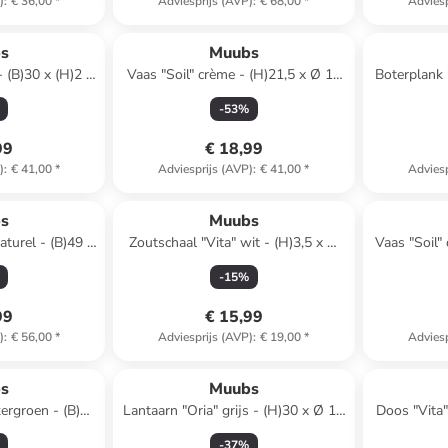
)
:
€ 36,00
*
Adviesprijs (AVP)
:
€ 68,00
*
Adviesp
s
Muubs
- (B)30 x (H)2 x
Vaas "Soil" crème - (H)21,5 x Ø 18
Boterplank 
cm
cm
x (
-
53
%
99
€ 18,99
)
:
€ 41,00
*
Adviesprijs (AVP)
:
€ 41,00
*
Adviesp
s
Muubs
turel - (B)49 x
Zoutschaal "Vita" wit - (H)3,5 x Ø
Vaas "Soil"
D)15 cm
6,5 cm
-
15
%
99
€ 15,99
)
:
€ 56,00
*
Adviesprijs (AVP)
:
€ 19,00
*
Adviesp
s
Muubs
kergroen - (B)30
Lantaarn "Oria" grijs - (H)30 x Ø 10
Doos "Vita"
D)12 cm
cm
-
37
%