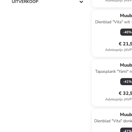
Adviesprijs (AVP
UITVERKOOP
Muub
Dienblad "Vita" wit 
(D)12 
-
46
%
€ 21,
Adviesprijs (AVP
Muub
Tapasplank "Yami" na
(H)1,5 x (
-
41
%
€ 32,
Adviesprijs (AVP
Muub
Dienblad "Vita" don
x (H)2 x (
-
41
%