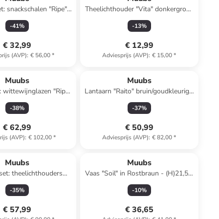
et: snackschalen "Ripe"
Theelichthouder "Vita" donkergroen
)12 x (H)4 x (D)9,5 cm
- (H)6,5 x Ø 7,5 cm
-
41
%
-
13
%
€ 32,99
€ 12,99
rijs (AVP)
:
€ 56,00
*
Adviesprijs (AVP)
:
€ 15,00
*
Muubs
Muubs
: wittewijnglazen "Ripe"
Lantaarn "Raito" bruin/goudkleurig -
ruin - 210 ml
(H)26 x Ø 26 cm
-
38
%
-
37
%
€ 62,99
€ 50,99
rijs (AVP)
:
€ 102,00
*
Adviesprijs (AVP)
:
€ 82,00
*
Muubs
Muubs
set: theelichthouders
Vaas "Soil" in Rostbraun - (H)21,5 x
Minerva" bruin
Ø 18 cm
-
35
%
-
10
%
€ 57,99
€ 36,65