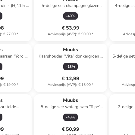
uin - (H)11,5 x
5-delige set: champagneglazen
4-delige s
cm
"Ripe" bruin - 145 ml
bruin - (B
-
40
%
08
€ 53,99
)
:
€ 27,00
*
Adviesprijs (AVP)
:
€ 90,00
*
Adviesp
s
Muubs
kaarsen "Yoro -
Kaarshouder "Vita" donkergroen -
5-delige set
grijs - (H)30 x
(H)6 x Ø 7,5 cm
b
-
13
%
cm
99
€ 12,99
)
:
€ 19,00
*
Adviesprijs (AVP)
:
€ 15,00
*
Adviesp
s
Muubs
borstelde
5-delige set: waterglazen "Ripe"
2-delige 
stekset "Uta"
bruin - 390 ml
"
-
43
%
99
€ 50,99