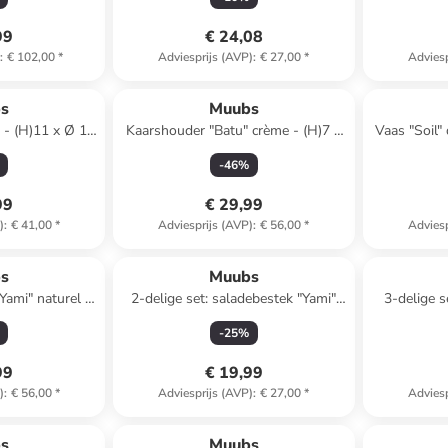
99
€ 24,08
)
:
€ 102,00
*
Adviesprijs (AVP)
:
€ 27,00
*
Adviesp
s
Muubs
s - (H)11 x Ø 11
Kaarshouder "Batu" crème - (H)7 x
Vaas "Soil"
Ø 10 cm
-
46
%
99
€ 29,99
)
:
€ 41,00
*
Adviesprijs (AVP)
:
€ 56,00
*
Adviesp
s
Muubs
Yami" naturel -
2-delige set: saladebestek "Yami"
3-delige s
6,5 cm
naturel
-
25
%
99
€ 19,99
)
:
€ 56,00
*
Adviesprijs (AVP)
:
€ 27,00
*
Adviesp
s
Muubs