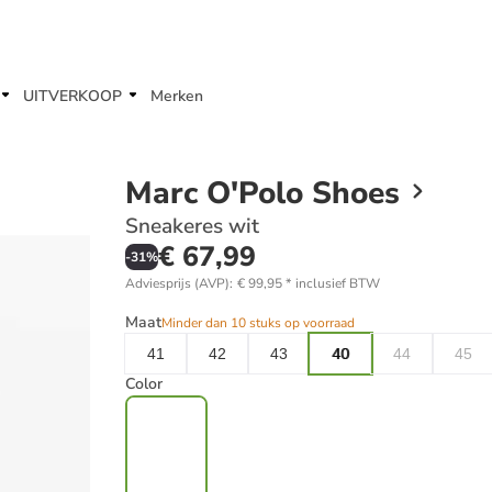
UITVERKOOP
Merken
Marc O'Polo Shoes
Sneakeres wit
€ 67,99
-
31
%
Adviesprijs (AVP)
:
€ 99,95
*
inclusief BTW
Maat
Minder dan 10 stuks op voorraad
41
42
43
40
44
45
Color