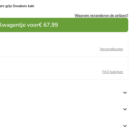
rs grijs
Sneakers kaki
Waarom veranderen de prijzen?
elwagentje voor
€ 67,99
Verzendkosten
FAQ bekijken