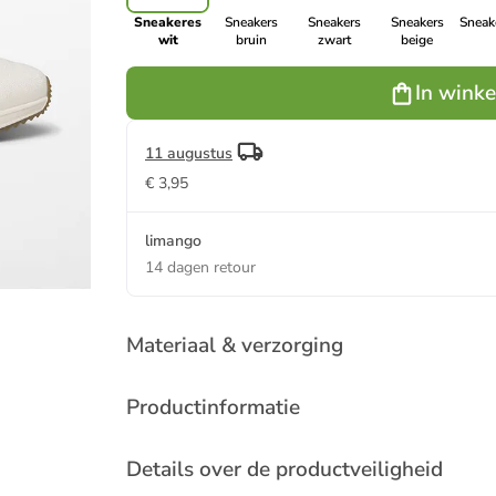
Sneakeres
Sneakers
Sneakers
Sneakers
Sneake
wit
bruin
zwart
beige
In wink
11 augustus
€ 3,95
limango
14 dagen retour
Materiaal & verzorging
Productinformatie
Details over de productveiligheid