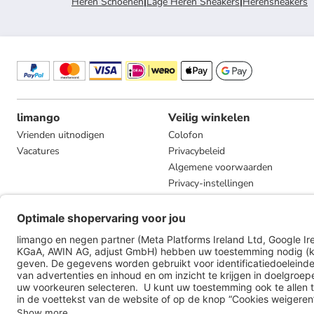
Heren Schoenen
|
Lage Heren Sneakers
|
Herensneakers
limango
Veilig winkelen
Vrienden uitnodigen
Colofon
Vacatures
Privacybeleid
Algemene voorwaarden
Privacy-instellingen
Compliance