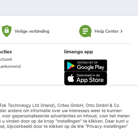
Veilige verbinding
Help Center
cties
limango app
ctueel
Aankomend
limango.de
limango.pl