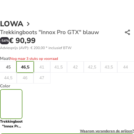
LOWA
Trekkingboots "Innox Pro GTX" blauw
€ 90,99
-
54
%
Adviesprijs (AVP)
:
€ 200,00
*
inclusief BTW
Maat
Nog maar 3 stuks op voorraad
45
46,5
41
41,5
42
42,5
43,5
44
44,5
46
47
Color
Trekkingboots
"Innox Pro
GTX" blauw
Waarom veranderen de prijzen?