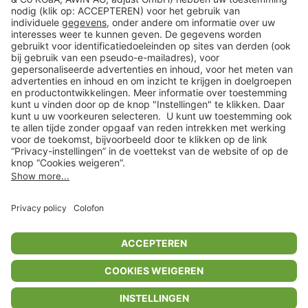
Klantenservice
Shop
Acties
limango.de
limango.pl
In winkelwagentje voor
€ 90,99
* Op basis van de adviesprijs van de fabrikant
** Alle prijsopgaven zijn inclusief belasting en exclusief verzendkosten
ᵃ Bij een minimale bestelwaarde van €15.