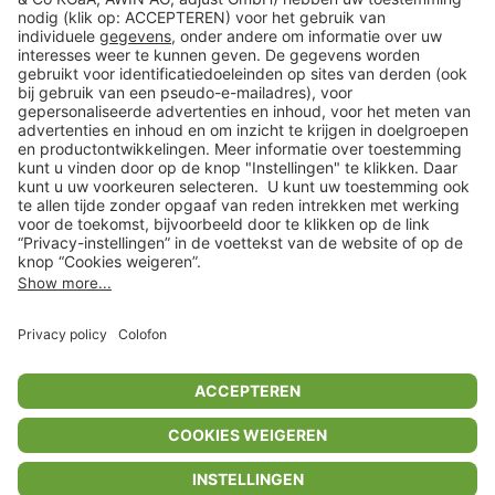
Klantenservice
Shop
Acties
limango.de
limango.pl
In winkelwagentje voor
€ 82,99
* Op basis van de adviesprijs van de fabrikant
** Alle prijsopgaven zijn inclusief belasting en exclusief verzendkosten
ᵃ Bij een minimale bestelwaarde van €15.