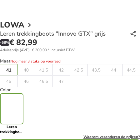
LOWA
Leren trekkingboots "Innovo GTX" grijs
€ 82,99
-
58
%
Adviesprijs (AVP)
:
€ 200,00
*
inclusief BTW
Maat
Nog maar 3 stuks op voorraad
41
40
41,5
42
42,5
43,5
44
44,5
45
46
46,5
47
Color
Leren
trekkingboots
"Innovo
Waarom veranderen de prijzen?