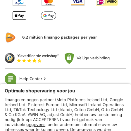
6.2 million limango packages per year
Veilige verbinding
Help Center
limango
Veilig winkelen
Klantenservice