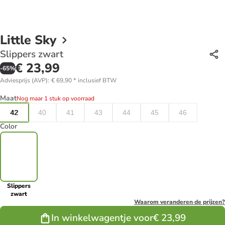
Little Sky
Slippers zwart
€ 23,99
-
65
%
Adviesprijs (AVP)
:
€ 69,90
*
inclusief BTW
Maat
Nog maar 1 stuk op voorraad
42
40
41
43
44
45
46
Color
Slippers
zwart
Waarom veranderen de prijzen?
In winkelwagentje voor
€ 23,99