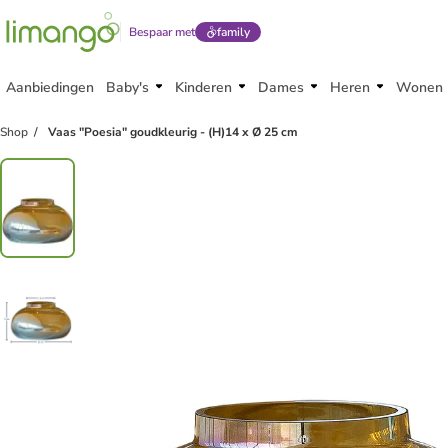
Bespaar met
family
Aanbiedingen
Baby's
Kinderen
Dames
Heren
Wonen
Shop
Vaas "Poesia" goudkleurig - (H)14 x Ø 25 cm