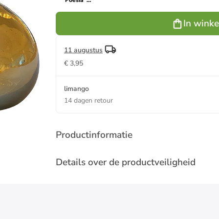
"Poesia"
goudkleurig
- (H)14 x Ø
In wink
25 cm
11 augustus
€ 3,95
limango
14 dagen retour
Productinformatie
Details over de productveiligheid