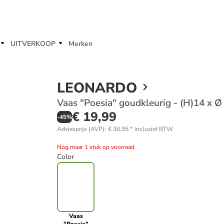
UITVERKOOP
Merken
LEONARDO
Vaas "Poesia" goudkleurig - (H)14 x Ø
€ 19,99
-
45
%
Adviesprijs (AVP)
:
€ 36,95
*
inclusief BTW
Nog maar 1 stuk op voorraad
Color
Vaas