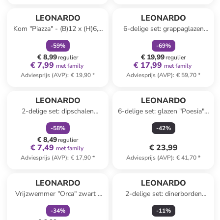
family
korting
family
korting
LEONARDO
LEONARDO
Kom "Piazza" - (B)12 x (H)6,5
6-delige set: grappaglazen
x (D)12 cm
"Boccio" - 210 ml
-
59
%
-
69
%
€ 8,99
€ 19,99
regulier
regulier
€ 7,99
€ 17,99
met family
met family
Adviesprijs (AVP)
:
€ 19,90
*
Adviesprijs (AVP)
:
€ 59,70
*
family
korting
LEONARDO
LEONARDO
2-delige set: dipschalen
6-delige set: glazen "Poesia" -
"Matera" antraciet - Ø 8 cm
460 ml
-
58
%
-
42
%
€ 8,49
regulier
€ 7,49
€ 23,99
met family
Adviesprijs (AVP)
:
€ 17,90
*
Adviesprijs (AVP)
:
€ 41,70
*
family
korting
LEONARDO
LEONARDO
Vrijzwemmer "Orca" zwart -
2-delige set: dinerborden
(L)15 cm
"Matera" beige - Ø 27 cm
-
34
%
-
11
%