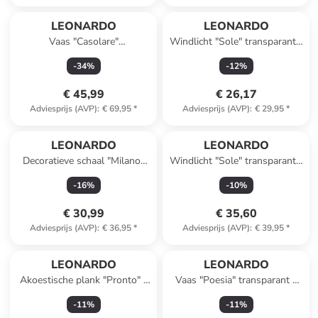
LEONARDO
LEONARDO
Vaas "Casolare"
Windlicht "Sole" transparant -
transparant/bruin - (H)50 cm
(H)22 x Ø 21 cm
-
34
%
-
12
%
€ 45,99
€ 26,17
Adviesprijs (AVP)
:
€ 69,95
*
Adviesprijs (AVP)
:
€ 29,95
*
LEONARDO
LEONARDO
Decoratieve schaal "Milano"
Windlicht "Sole" transparant -
bordeaux - (B)23 x (H)23 cm
(H)32 x Ø 23 cm
-
16
%
-
10
%
€ 30,99
€ 35,60
Adviesprijs (AVP)
:
€ 36,95
*
Adviesprijs (AVP)
:
€ 39,95
*
LEONARDO
LEONARDO
Akoestische plank "Pronto" -
Vaas "Poesia" transparant -
(B)22 x (H)13 x (D)12 cm
(H)35 x Ø 17 cm
-
11
%
-
11
%