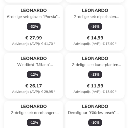
LEONARDO
LEONARDO
6-delige set: glazen "Poesia" -
2-delige set: dipschalen
380 ml
"Matera" blauw - Ø 8 cm
-
32
%
-
16
%
€ 27,99
€ 14,99
Adviesprijs (AVP)
:
€ 41,70
*
Adviesprijs (AVP)
:
€ 17,90
*
LEONARDO
LEONARDO
Windlicht "Milano"
2-delige set: kunstplanten
transparant - (H)18 x Ø 15,7
"Sea Holly" rood - (L)65 cm
-
12
%
-
13
%
cm
€ 26,17
€ 11,99
Adviesprijs (AVP)
:
€ 29,95
*
Adviesprijs (AVP)
:
€ 13,90
*
LEONARDO
LEONARDO
2-delige set: decohangers
Decofiguur "Glückwunsch" wit
lichtroze/paars - (L)7 cm
- (B)20 x (H)19 cm
-
12
%
-
10
%