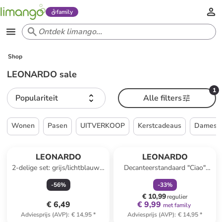
family
Shop
LEONARDO sale
1
Populariteit
Alle filters
Wonen
Pasen
UITVERKOOP
Kerstcadeaus
Dames
family
korting
LEONARDO
LEONARDO
2-delige set: grijs/lichtblauw -
Decanteerstandaard "Ciao"
355 ml
zilverkleurig - (H)25 cm
-
56
%
-
33
%
€ 10,99
regulier
€ 6,49
€ 9,99
met family
Adviesprijs (AVP)
:
€ 14,95
*
Adviesprijs (AVP)
:
€ 14,95
*