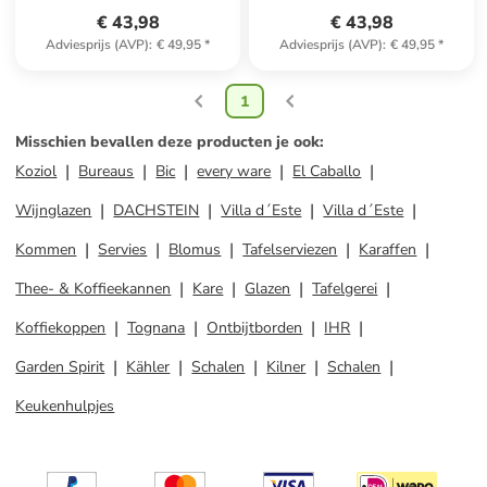
€ 43,98
€ 43,98
Adviesprijs (AVP)
:
€ 49,95
*
Adviesprijs (AVP)
:
€ 49,95
*
1
Misschien bevallen deze producten je ook
:
Koziol
Bureaus
Bic
every ware
El Caballo
Wijnglazen
DACHSTEIN
Villa d´Este
Villa d´Este
Kommen
Servies
Blomus
Tafelserviezen
Karaffen
Thee- & Koffieekannen
Kare
Glazen
Tafelgerei
Koffiekoppen
Tognana
Ontbijtborden
IHR
Garden Spirit
Kähler
Schalen
Kilner
Schalen
Keukenhulpjes