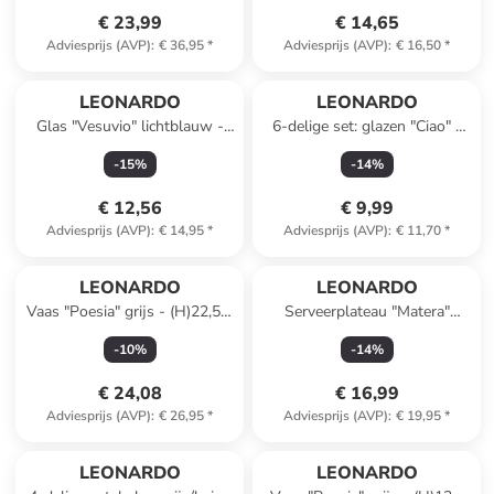
€ 23,99
€ 14,65
Adviesprijs (AVP)
:
€ 36,95
*
Adviesprijs (AVP)
:
€ 16,50
*
LEONARDO
LEONARDO
Glas "Vesuvio" lichtblauw -
6-delige set: glazen "Ciao" -
330 ml
215 ml
-
15
%
-
14
%
€ 12,56
€ 9,99
Adviesprijs (AVP)
:
€ 14,95
*
Adviesprijs (AVP)
:
€ 11,70
*
LEONARDO
LEONARDO
Vaas "Poesia" grijs - (H)22,5 x
Serveerplateau "Matera"
Ø 19 cm
blauw - (B)22 x (H)12 cm
-
10
%
-
14
%
€ 24,08
€ 16,99
Adviesprijs (AVP)
:
€ 26,95
*
Adviesprijs (AVP)
:
€ 19,95
*
LEONARDO
LEONARDO