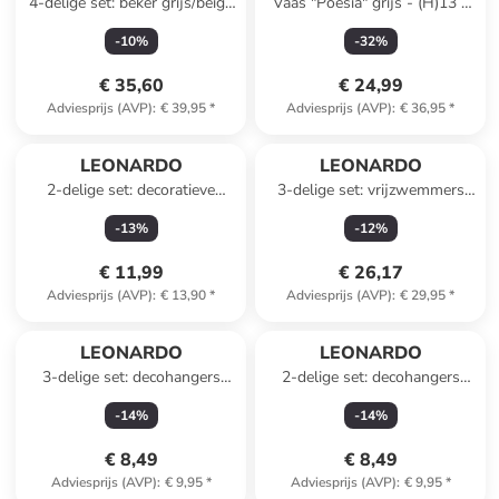
4-delige set: beker grijs/beige
Vaas "Poesia" grijs - (H)13 x
- 330 ml
Ø 15 cm
-
10
%
-
32
%
€ 35,60
€ 24,99
Adviesprijs (AVP)
:
€ 39,95
*
Adviesprijs (AVP)
:
€ 36,95
*
LEONARDO
LEONARDO
2-delige set: decoratieve
3-delige set: vrijzwemmers
figuren "Krabben" rood -
"Clownvis Dolfijn Vis''
-
13
%
-
12
%
(B)7,5 x (H)3 x (D)6,5 cm
meerkleurig - (L)21 cm
€ 11,99
€ 26,17
Adviesprijs (AVP)
:
€ 13,90
*
Adviesprijs (AVP)
:
€ 29,95
*
LEONARDO
LEONARDO
3-delige set: decohangers
2-delige set: decohangers
lichtroze/zwart/geel - Ø 8 cm
"Luminosa" paars/grijs - Ø 6
-
14
%
-
14
%
cm
€ 8,49
€ 8,49
Adviesprijs (AVP)
:
€ 9,95
*
Adviesprijs (AVP)
:
€ 9,95
*