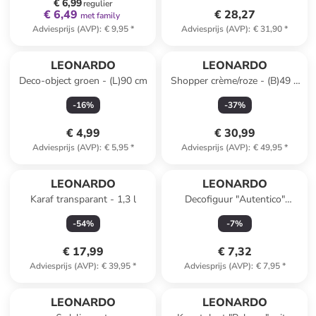
€ 6,99
regulier
€ 6,49
€ 28,27
met family
Adviesprijs (AVP)
:
€ 9,95
*
Adviesprijs (AVP)
:
€ 31,90
*
LEONARDO
LEONARDO
Deco-object groen - (L)90 cm
Shopper crème/roze - (B)49 x
(H)34 x (D)17 cm
-
16
%
-
37
%
€ 4,99
€ 30,99
Adviesprijs (AVP)
:
€ 5,95
*
Adviesprijs (AVP)
:
€ 49,95
*
LEONARDO
LEONARDO
Karaf transparant - 1,3 l
Decofiguur "Autentico"
lichtbruin/rood - (H)8,5 cm
-
54
%
-
7
%
€ 17,99
€ 7,32
Adviesprijs (AVP)
:
€ 39,95
*
Adviesprijs (AVP)
:
€ 7,95
*
LEONARDO
LEONARDO