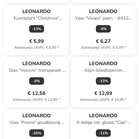
LEONARDO
LEONARDO
Kunstplant "Christrose"
Vaas "Vivace" paars - (H)10,5
donkerrood - (L)29 cm
x Ø 5,7 cm
-
13
%
-
9
%
€ 5,99
€ 6,27
Adviesprijs (AVP)
:
€ 6,95
*
Adviesprijs (AVP)
:
€ 6,95
*
LEONARDO
LEONARDO
Glas "Vesuvio" transparant -
Azijn-/oliedispenser
330 ml
transparant - (H)15,7 x Ø 11
-
9
%
-
13
%
cm
€ 12,56
€ 12,99
Adviesprijs (AVP)
:
€ 13,95
*
Adviesprijs (AVP)
:
€ 14,95
*
LEONARDO
LEONARDO
Vaas "Poesia" goudkleurig -
6-delige set: glazen "Ciao" -
(H)14 x Ø 25 cm
215 ml
-
35
%
-
11
%