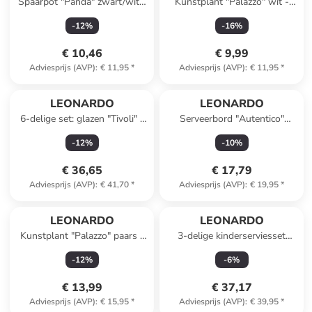
Spaarpot "Panda" zwart/wit -
Kunstplant "Palazzo" wit -
(H)12 x Ø 9 cm
(L)60 cm
-
12
%
-
16
%
€ 10,46
€ 9,99
Adviesprijs (AVP)
:
€ 11,95
*
Adviesprijs (AVP)
:
€ 11,95
*
LEONARDO
LEONARDO
6-delige set: glazen "Tivoli" -
Serveerbord "Autentico"
360 ml
wit/goudkleurig - Ø 32 cm
-
12
%
-
10
%
€ 36,65
€ 17,79
Adviesprijs (AVP)
:
€ 41,70
*
Adviesprijs (AVP)
:
€ 19,95
*
LEONARDO
LEONARDO
Kunstplant "Palazzo" paars -
3-delige kinderserviesset
(L)70 cm
"Heelal" wit/donkerblauw
-
12
%
-
6
%
€ 13,99
€ 37,17
Adviesprijs (AVP)
:
€ 15,95
*
Adviesprijs (AVP)
:
€ 39,95
*