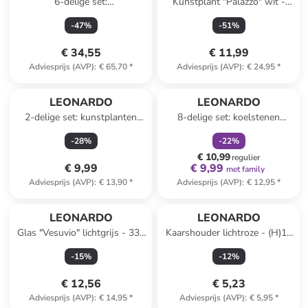
6-delige set:
Kunstplant "Palazzo" wit -
champagneglazen "Poesia"
(L)85 cm
-
47
%
-
51
%
grijs - 250 ml
€ 34,55
€ 11,99
Adviesprijs (AVP)
:
€ 65,70
*
Adviesprijs (AVP)
:
€ 24,95
*
family
korting
LEONARDO
LEONARDO
2-delige set: kunstplanten
8-delige set: koelstenen
"Sea Holly" paars - (L)65 cm
"Spiritii" grijs - (H)2 cm
-
28
%
-
22
%
€ 10,99
regulier
€ 9,99
€ 9,99
met family
Adviesprijs (AVP)
:
€ 13,90
*
Adviesprijs (AVP)
:
€ 12,95
*
LEONARDO
LEONARDO
Glas "Vesuvio" lichtgrijs - 330
Kaarshouder lichtroze - (H)11
ml
x Ø 6 cm
-
15
%
-
12
%
€ 12,56
€ 5,23
Adviesprijs (AVP)
:
€ 14,95
*
Adviesprijs (AVP)
:
€ 5,95
*