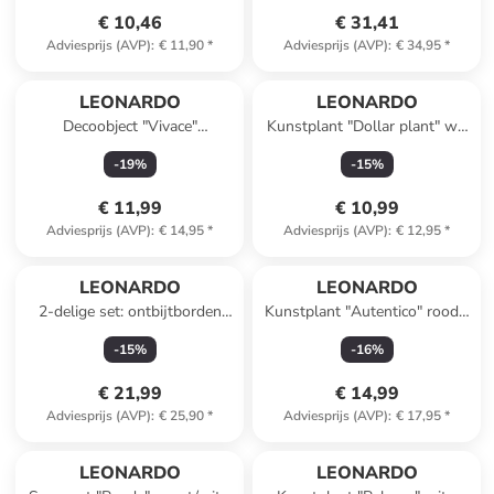
€ 10,46
€ 31,41
Adviesprijs (AVP)
:
€ 11,90
*
Adviesprijs (AVP)
:
€ 34,95
*
LEONARDO
LEONARDO
Decoobject "Vivace"
Kunstplant "Dollar plant" wit
transparant/lichtroze/paars -
- (L)86 cm
-
19
%
-
15
%
(B)9 x (H)7 x (D)4 cm
€ 11,99
€ 10,99
Adviesprijs (AVP)
:
€ 14,95
*
Adviesprijs (AVP)
:
€ 12,95
*
LEONARDO
LEONARDO
2-delige set: ontbijtborden
Kunstplant "Autentico" rood -
"Matera" beige - Ø 23 cm
(L)55 cm
-
15
%
-
16
%
€ 21,99
€ 14,99
Adviesprijs (AVP)
:
€ 25,90
*
Adviesprijs (AVP)
:
€ 17,95
*
LEONARDO
LEONARDO