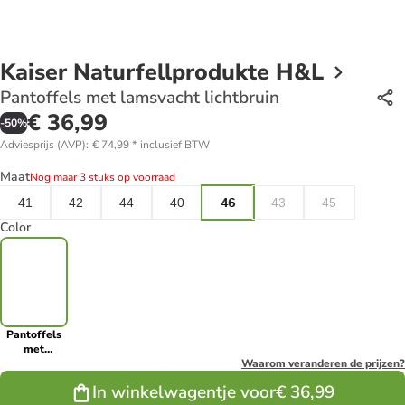
Kaiser Naturfellprodukte H&L
Pantoffels met lamsvacht lichtbruin
€ 36,99
-
50
%
Adviesprijs (AVP)
:
€ 74,99
*
inclusief BTW
Maat
Nog maar 3 stuks op voorraad
41
42
44
40
46
43
45
Color
Pantoffels
met
lamsvacht
Waarom veranderen de prijzen?
lichtbruin
In winkelwagentje voor
€ 36,99