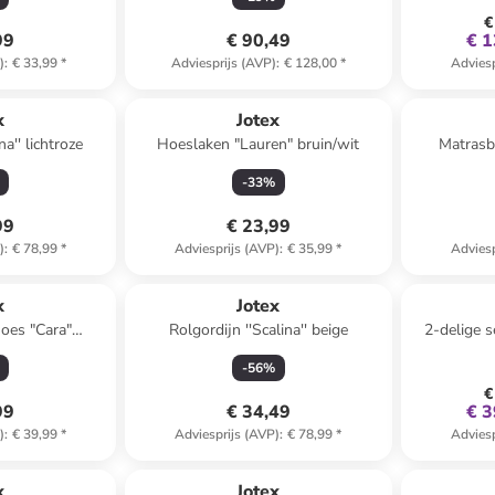
€
99
€ 90,49
€ 1
)
:
€ 33,99
*
Adviesprijs (AVP)
:
€ 128,00
*
Adviesp
x
Jotex
na'' lichtroze
Hoeslaken "Lauren" bruin/wit
Matrasb
-
33
%
99
€ 23,99
)
:
€ 78,99
*
Adviesprijs (AVP)
:
€ 35,99
*
Adviesp
x
Jotex
oes "Cara"
Rolgordijn ''Scalina'' beige
2-delige 
ige
-
56
%
€
99
€ 34,49
€ 3
)
:
€ 39,99
*
Adviesprijs (AVP)
:
€ 78,99
*
Adviesp
x
Jotex