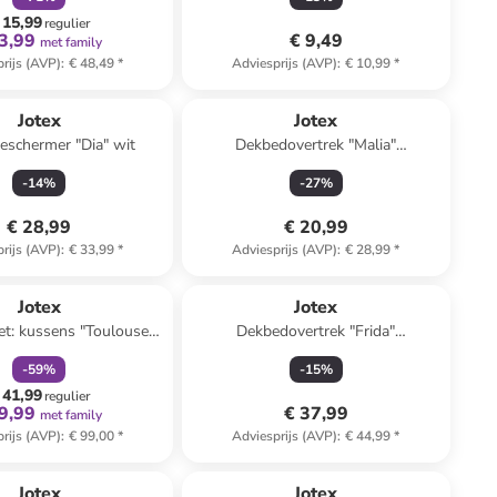
 15,99
regulier
3,99
€ 9,49
met family
rijs (AVP)
:
€ 48,49
*
Adviesprijs (AVP)
:
€ 10,99
*
Jotex
Jotex
eschermer "Dia" wit
Dekbedovertrek "Malia"
oranje/lichtroze
-
14
%
-
27
%
€ 28,99
€ 20,99
rijs (AVP)
:
€ 33,99
*
Adviesprijs (AVP)
:
€ 28,99
*
family
korting
Jotex
Jotex
set: kussens "Toulouse
Dekbedovertrek "Frida"
Teddy'' wit
lichtblauw/groen
-
59
%
-
15
%
 41,99
regulier
9,99
€ 37,99
met family
rijs (AVP)
:
€ 99,00
*
Adviesprijs (AVP)
:
€ 44,99
*
Jotex
Jotex