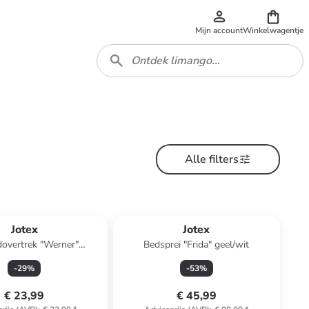
Mijn account
Winkelwagentje
Alle filters
Jotex
Jotex
overtrek "Werner"
Bedsprei "Frida" geel/wit
roen/lichtroze
-
29
%
-
53
%
€ 23,99
€ 45,99