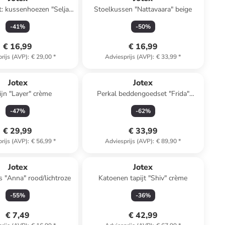
t: kussenhoezen "Selja"
Stoelkussen "Nattavaara" beige
donkerblauw/rood
-
41
%
-
50
%
€ 16,99
€ 16,99
rijs (AVP)
:
€ 29,00
*
Adviesprijs (AVP)
:
€ 33,99
*
Jotex
Jotex
jn "Layer" crème
Perkal beddengoedset "Frida"
geel/wit
-
47
%
-
62
%
€ 29,99
€ 33,99
rijs (AVP)
:
€ 56,99
*
Adviesprijs (AVP)
:
€ 89,90
*
Jotex
Jotex
 "Anna" rood/lichtroze
Katoenen tapijt "Shiv" crème
-
55
%
-
36
%
€ 7,49
€ 42,99