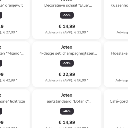
e" oranje/wit
Decoratieve schaal "Blue"
Kussenhoe
wit/blauw/oranje - Ø 23 cm
-
55
%
49
€ 14,99
)
:
€ 27,00
*
Adviesprijs (AVP)
:
€ 33,99
*
Adviesp
x
Jotex
zen "Milano"
4-delige set: champagneglazen
Hoeslaken
- 380 ml
"Milano" meerkleurig - 185 ml
-
59
%
99
€ 22,99
)
:
€ 42,99
*
Adviesprijs (AVP)
:
€ 56,99
*
Adviesp
x
Jotex
ne" lichtroze
Taartstandaard "Botanic"
Café-gordi
crème/lichtroze - (H)6 x Ø 13 cm
-
46
%
99
€ 14,99