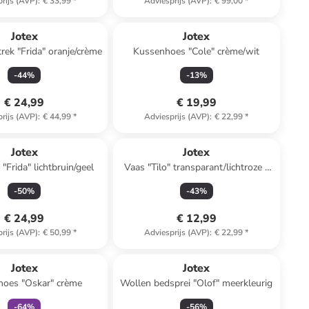
rijs (AVP)
:
€ 33,99
*
Adviesprijs (AVP)
:
€ 99,00
*
Jotex
Jotex
ek "Frida" oranje/crème
Kussenhoes "Cole" crème/wit
-
44
%
-
13
%
€ 24,99
€ 19,99
rijs (AVP)
:
€ 44,99
*
Adviesprijs (AVP)
:
€ 22,99
*
Jotex
Jotex
"Frida" lichtbruin/geel
Vaas "Tilo" transparant/lichtroze -
(H)18 x Ø 10 cm
-
50
%
-
43
%
€ 24,99
€ 12,99
rijs (AVP)
:
€ 50,99
*
Adviesprijs (AVP)
:
€ 22,99
*
family
korting
Jotex
Jotex
hoes "Oskar" crème
Wollen bedsprei "Olof" meerkleurig
-
64
%
-
56
%