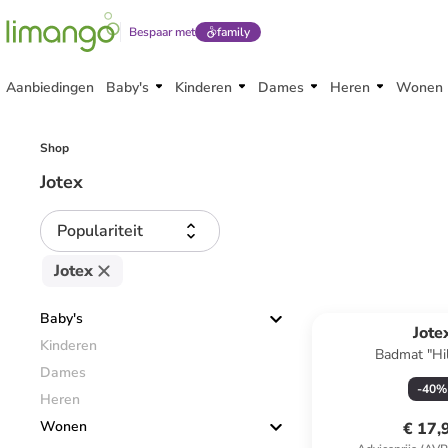
Bespaar met
family
Aanbiedingen
Baby's
Kinderen
Dames
Heren
Wonen
Shop
Jotex
Populariteit
Jotex
Baby's
Jote
Kinderen
Badmat "Hil
Dames
-
40
%
Heren
Wonen
€ 17,