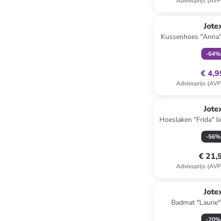
Adviesprijs (AVP
family
ex
Jote
Kussenhoes "Anna" 
-
64
%
€ 4,9
Adviesprijs (AVP
Jote
Hoeslaken "Frida" l
-
56
%
€ 21,
Adviesprijs (AVP
Jote
Badmat "Laurie"
-
20
%