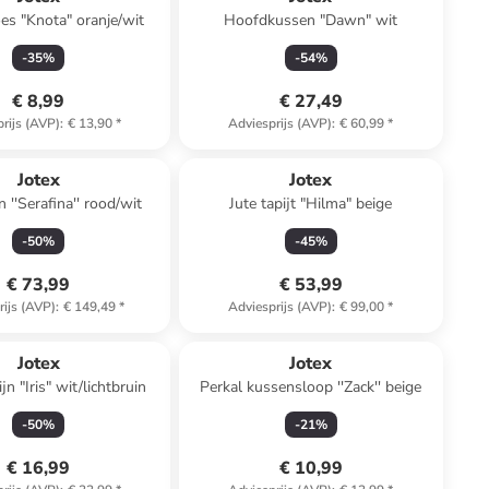
s "Knota" oranje/wit
Hoofdkussen "Dawn" wit
-
35
%
-
54
%
€ 8,99
€ 27,49
rijs (AVP)
:
€ 13,90
*
Adviesprijs (AVP)
:
€ 60,99
*
Jotex
Jotex
 ''Serafina'' rood/wit
Jute tapijt "Hilma" beige
-
50
%
-
45
%
€ 73,99
€ 53,99
rijs (AVP)
:
€ 149,49
*
Adviesprijs (AVP)
:
€ 99,00
*
Jotex
Jotex
jn "Iris" wit/lichtbruin
Perkal kussensloop ''Zack'' beige
-
50
%
-
21
%
€ 16,99
€ 10,99