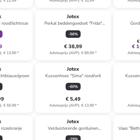
)
:
€ 22,99
*
Adviesprijs (AVP)
:
€ 33,99
*
Adviesp
clusief
x
Jotex
rood/lichtroze
Perkal beddengoedset "Frida"
Gord
rood/lichtroze/paars
-
56
%
€
9
€ 38,99
€ 1
)
:
€ 13,90
*
Adviesprijs (AVP)
:
€ 89,90
*
Adviesp
x
Jotex
ichtblauw/groen
Kussenhoes "Sima" rood/wit
Kussenh
-
60
%
99
€ 5,49
)
:
€ 50,99
*
Adviesprijs (AVP)
:
€ 13,90
*
Adviesp
x
Jotex
 roze/oranje
Verduisterende gorduinen
Vaas "Beth
"Shadow" wit
-
29
%