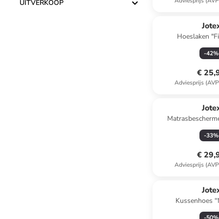
Adviesprijs (AVP
UITVERKOOP
Jote
Hoeslaken "Fi
lichtbruin/lichtro
-
42
%
€ 25,
Adviesprijs (AVP
Jote
Matrasbescherme
-
33
%
€ 29,
Adviesprijs (AVP
Jote
Kussenhoes '
crème/lich
-
50
%