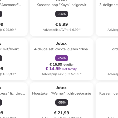
 "Anemone"
Kussensloop ''Kayo'' beige/wit
3-delige se
wit
wit/
-
14
%
99
€ 5,99
)
:
€ 29,99
*
Adviesprijs (AVP)
:
€ 6,99
*
Adviesp
family
korting
x
Jotex
s" wit/zwart
4-delige set: cocktailglazen "Nina"
Gordi
transparant - 250 ml
-
74
%
€ 16,99
regulier
99
€ 14,99
met family
)
:
€ 33,99
*
Adviesprijs (AVP)
:
€ 57,99
*
Adviesp
x
Jotex
xess" lichtbruin
Hoeslaken "Werner" lichtroze/oranje
Kussenhoes
4 x (D)17,8 cm
-
35
%
99
€ 21,99