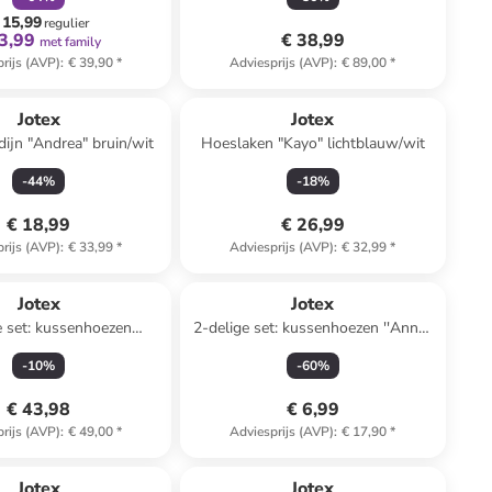
 15,99
regulier
3,99
€ 38,99
met family
rijs (AVP)
:
€ 39,90
*
Adviesprijs (AVP)
:
€ 89,00
*
Jotex
Jotex
ijn "Andrea" bruin/wit
Hoeslaken "Kayo" lichtblauw/wit
-
44
%
-
18
%
€ 18,99
€ 26,99
rijs (AVP)
:
€ 33,99
*
Adviesprijs (AVP)
:
€ 32,99
*
Jotex
Jotex
e set: kussenhoezen
2-delige set: kussenhoezen ''Anna''
ay" beige/wit/grijs
oranje/wit
-
10
%
-
60
%
€ 43,98
€ 6,99
rijs (AVP)
:
€ 49,00
*
Adviesprijs (AVP)
:
€ 17,90
*
Jotex
Jotex