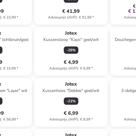
€
99
€ 41,99
€ 1
)
:
€ 23,99
*
Adviesprijs (AVP)
:
€ 91,99
*
Adviesp
x
Jotex
 lichtbruin/geel
Kussensloop ''Kayo'' geel/wit
Douchegord
-
28
%
99
€ 4,99
)
:
€ 15,99
*
Adviesprijs (AVP)
:
€ 6,99
*
Adviesp
x
Jotex
nen "Layer" wit
Kussenhoes "Debbie" geel/wit
3-delig
"Chambr
-
22
%
99
€ 6,99
)
:
€ 56,99
*
Adviesprijs (AVP)
:
€ 8,99
*
Adviesp
x
Jotex