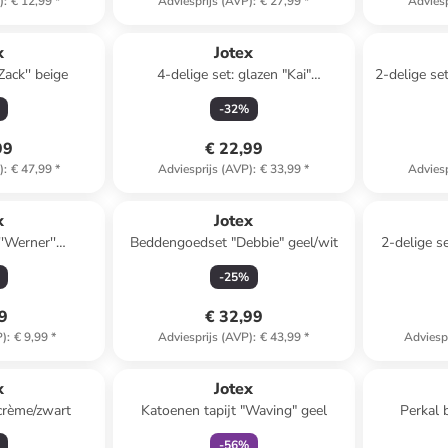
)
:
€ 12,99
*
Adviesprijs (AVP)
:
€ 27,99
*
Adviesp
x
Jotex
Zack'' beige
4-delige set: glazen "Kai"
2-delige se
transparant - 450 ml
-
32
%
99
€ 22,99
)
:
€ 47,99
*
Adviesprijs (AVP)
:
€ 33,99
*
Adviesp
x
Jotex
'Werner''
Beddengoedset "Debbie" geel/wit
2-delige se
oranje
-
25
%
49
€ 32,99
P)
:
€ 9,99
*
Adviesprijs (AVP)
:
€ 43,99
*
Adviesp
family
korting
x
Jotex
crème/zwart
Katoenen tapijt "Waving" geel
Perkal b
-
56
%