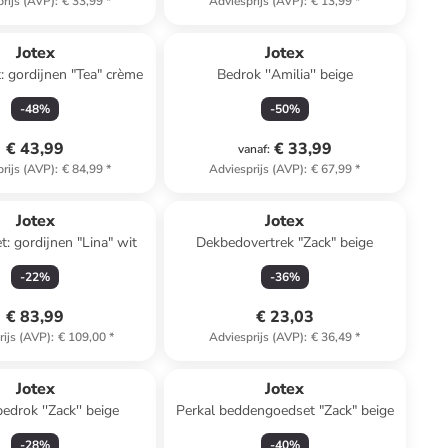
rijs (AVP)
:
€ 33,99
*
Adviesprijs (AVP)
:
€ 13,99
*
Jotex
Jotex
t: gordijnen "Tea" crème
Bedrok ''Amilia'' beige
-
48
%
-
50
%
€ 43,99
€ 33,99
vanaf
:
rijs (AVP)
:
€ 84,99
*
Adviesprijs (AVP)
:
€ 67,99
*
Jotex
Jotex
t: gordijnen "Lina" wit
Dekbedovertrek "Zack" beige
-
22
%
-
36
%
€ 83,99
€ 23,03
rijs (AVP)
:
€ 109,00
*
Adviesprijs (AVP)
:
€ 36,49
*
Jotex
Jotex
edrok ''Zack'' beige
Perkal beddengoedset "Zack" beige
-
28
%
-
40
%