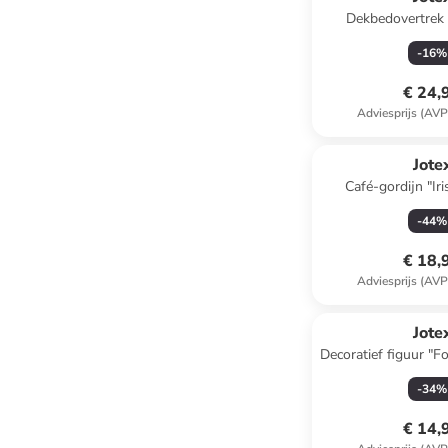
Dekbedovertrek
blauw/
-
16
%
€ 24,
Adviesprijs (AVP
Jote
Café-gordijn "Iri
-
44
%
€ 18,
Adviesprijs (AVP
Jote
Decoratief figuur "Fo
- (B)10,8 x (H)16,
-
34
%
€ 14,