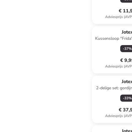
€ 11,
Adviesprijs (AVP
Jote
Kussensloop ''Frida''
-
37
%
€ 9,
Adviesprijs (AVP
Jote
2-delige set: gordij
-
33
%
€ 37,
Adviesprijs (AVP
Jote