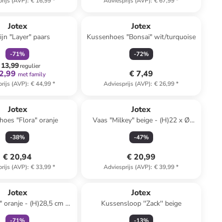
rijs (AVP)
:
€ 16,99
*
Adviesprijs (AVP)
:
€ 67,99
*
family
korting
Jotex
Jotex
ijn "Layer" paars
Kussenhoes "Bonsai" wit/turquoise
-
71
%
-
72
%
 13,99
regulier
2,99
€ 7,49
met family
rijs (AVP)
:
€ 44,99
*
Adviesprijs (AVP)
:
€ 26,99
*
Jotex
Jotex
oes "Flora" oranje
Vaas "Milkey" beige - (H)22 x Ø
19,5 cm
-
38
%
-
47
%
€ 20,94
€ 20,99
rijs (AVP)
:
€ 33,99
*
Adviesprijs (AVP)
:
€ 39,99
*
family
korting
Jotex
Jotex
" oranje - (H)28,5 cm x
Kussensloop ''Zack'' beige
16 cm
-
71
%
-
13
%