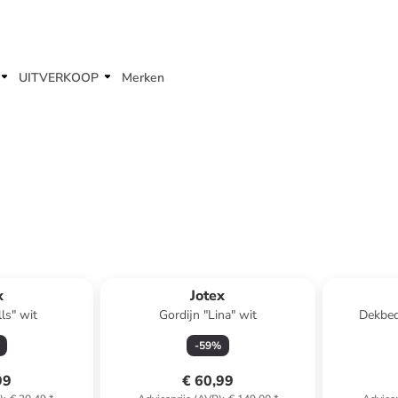
UITVERKOOP
Merken
x
Jotex
ls" wit
Gordijn "Lina" wit
Dekbed
g
-
59
%
99
€ 60,99