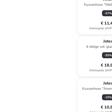
Kussenhoes "Well
-
57
%
€ 11,
Adviesprijs (AVP
Jote
4-delige set: gla
meerkleurig 
-
55
%
€ 18,
Adviesprijs (AVP
Jote
Kussenhoes "Anemo
-
15
%
€ 10,