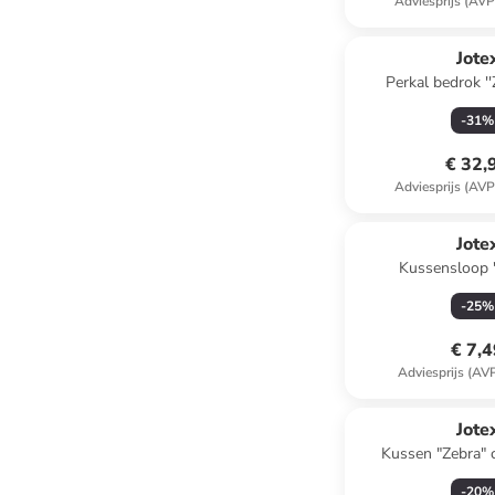
Adviesprijs (AVP
Jote
Perkal bedrok ''
-
31
%
€ 32,
Adviesprijs (AVP
Jote
Kussensloop '
lichtroze/
-
25
%
€ 7,
Adviesprijs (AV
Jote
Kussen "Zebra" 
-
20
%