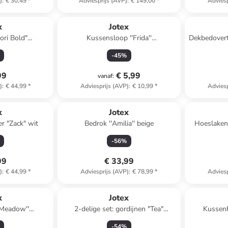
)
:
€ 30,49
*
Adviesprijs (AVP)
:
€ 149,00
*
Adviesp
x
Jotex
ori Bold"
Kussensloop ''Frida''
Dekbedovertr
ze/lichtblauw
lichtblauw/groen
-
45
%
99
€ 5,99
vanaf
:
)
:
€ 44,99
*
Adviesprijs (AVP)
:
€ 10,99
*
Adviesp
x
Jotex
r "Zack" wit
Bedrok ''Amilia'' beige
Hoeslaken 
-
56
%
99
€ 33,99
)
:
€ 44,99
*
Adviesprijs (AVP)
:
€ 78,99
*
Adviesp
x
Jotex
'Meadow''
2-delige set: gordijnen "Tea"
Kussen
tblauw
lichtgrijs
-
54
%