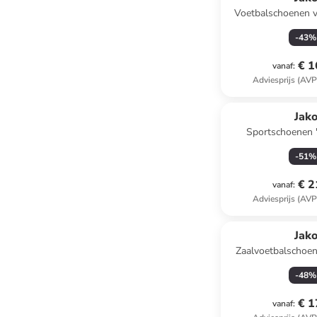
Voetbalschoenen v
"Signature" 
-
43
%
€ 1
vanaf
:
Adviesprijs (AVP
Jak
Sportschoenen 
-
51
%
€ 2
vanaf
:
Adviesprijs (AVP
Jak
Zaalvoetbalschoen
-
48
%
€ 1
vanaf
: