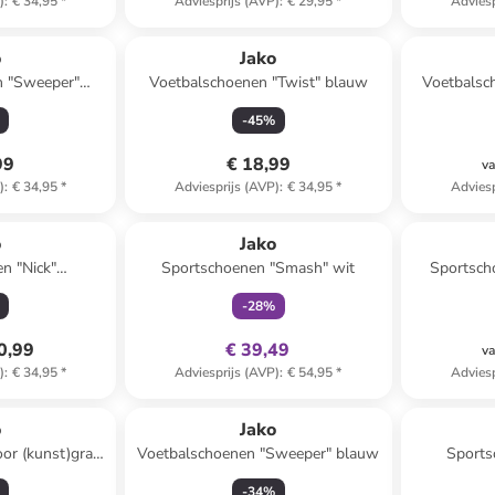
)
:
€ 34,95
*
Adviesprijs (AVP)
:
€ 29,95
*
Adviesp
o
Jako
n "Sweeper"
Voetbalschoenen "Twist" blauw
Voetbalsc
el
"S
-
45
%
99
€ 18,99
va
)
:
€ 34,95
*
Adviesprijs (AVP)
:
€ 34,95
*
Adviesp
family
exclusief
o
Jako
n "Nick"
Sportschoenen "Smash" wit
Sportsch
blauw
-
28
%
0,99
€ 39,49
va
)
:
€ 34,95
*
Adviesprijs (AVP)
:
€ 54,95
*
Adviesp
o
Jako
or (kunst)gras
Voetbalschoenen "Sweeper" blauw
Sports
rt/groen
-
34
%