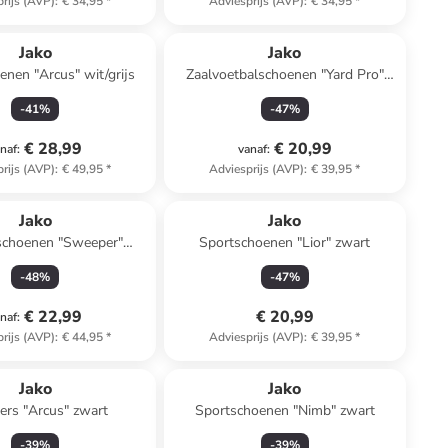
rijs (AVP)
:
€ 34,95
*
Adviesprijs (AVP)
:
€ 34,95
*
Jako
Jako
nen "Arcus" wit/grijs
Zaalvoetbalschoenen "Yard Pro"
zwart
-
41
%
-
47
%
€ 28,99
€ 20,99
naf
:
vanaf
:
rijs (AVP)
:
€ 49,95
*
Adviesprijs (AVP)
:
€ 39,95
*
Jako
Jako
schoenen "Sweeper"
Sportschoenen "Lior" zwart
rquoise/groen
-
48
%
-
47
%
€ 22,99
€ 20,99
naf
:
rijs (AVP)
:
€ 44,95
*
Adviesprijs (AVP)
:
€ 39,95
*
Jako
Jako
ers "Arcus" zwart
Sportschoenen "Nimb" zwart
-
39
%
-
39
%