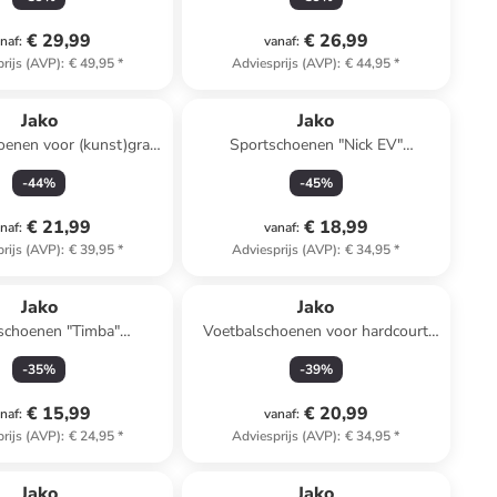
€ 29,99
€ 26,99
naf
:
vanaf
:
rijs (AVP)
:
€ 49,95
*
Adviesprijs (AVP)
:
€ 44,95
*
Jako
Jako
oenen voor (kunst)gras
Sportschoenen "Nick EV"
wist" geel/rood
zwart/grijs
-
44
%
-
45
%
€ 21,99
€ 18,99
naf
:
vanaf
:
rijs (AVP)
:
€ 39,95
*
Adviesprijs (AVP)
:
€ 34,95
*
Jako
Jako
schoenen "Timba"
Voetbalschoenen voor hardcourt
donkerblauw
"Skill" blauw/groen
-
35
%
-
39
%
€ 15,99
€ 20,99
naf
:
vanaf
:
rijs (AVP)
:
€ 24,95
*
Adviesprijs (AVP)
:
€ 34,95
*
Jako
Jako