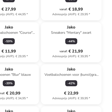
€ 27,99
€ 18,99
vanaf
:
rijs (AVP)
:
€ 44,95
*
Adviesprijs (AVP)
:
€ 29,95
*
Jako
Jako
balschoenen "Course"
Sneakers "Mentary" zwart
blauw/geel
-
59
%
-
44
%
€ 11,99
€ 21,99
vanaf
:
rijs (AVP)
:
€ 29,95
*
Adviesprijs (AVP)
:
€ 39,95
*
Jako
Jako
hoenen "Blur" blauw
Voetbalschoenen voor (kunst)gras
"Skill" blauw
-
39
%
-
42
%
€ 20,99
€ 22,99
naf
:
rijs (AVP)
:
€ 34,95
*
Adviesprijs (AVP)
:
€ 39,95
*
Top deal
Jako
Jako