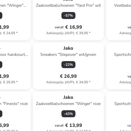
nen "Winger"
Zaalvoetbalschoenen "Yard Pro" wit
Voetbals
lauw
-
57
%
1,99
€ 16,99
vanaf
:
va
)
:
€ 24,95
*
Adviesprijs (AVP)
:
€ 39,95
*
Adviesp
o
Jako
oor hardcourt
Sneakers "Stepover" wit/groen
Sportsch
zwart/wit
-
22
%
1,99
€ 26,99
va
)
:
€ 29,95
*
Adviesprijs (AVP)
:
€ 34,95
*
Adviesp
o
Jako
 "Finesto" roze
Zaalvoetbalschoenen "Winger" roze
Sportsch
-
43
%
6,99
€ 13,99
vanaf
:
va