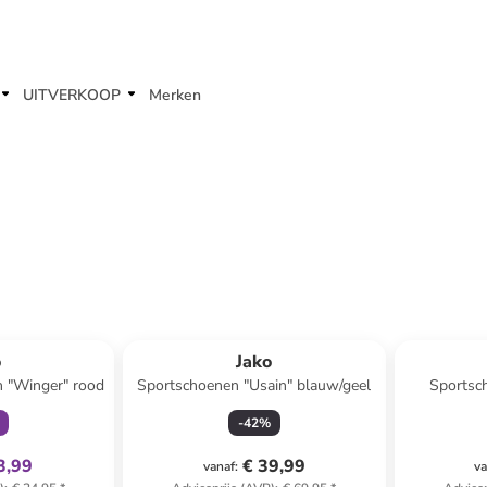
UITVERKOOP
Merken
clusief
o
Jako
n "Winger" rood
Sportschoenen "Usain" blauw/geel
Sportsc
-
42
%
3,99
€ 39,99
vanaf
:
va