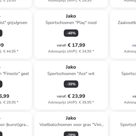
)
:
€ 29,95
*
Adviesprijs (AVP)
:
€ 24,95
*
Adviesp
o
Jako
st" grijs/groen
Sportschoenen "Play" rood
Zaalvoet
-
48
%
99
€ 17,99
vanaf
:
va
)
:
€ 44,95
*
Adviesprijs (AVP)
:
€ 34,95
*
Adviesp
o
Jako
 "Finesto" geel
Sportschoenen "Ace" wit
Sportsc
-
39
%
6,99
€ 23,99
vanaf
:
va
)
:
€ 29,95
*
Adviesprijs (AVP)
:
€ 39,95
*
Adviesp
o
Jako
or (kunst)gras
Voetbalschoenen voor gras "Vini"
Sportsc
quoise
lichtblauw
-
28
%