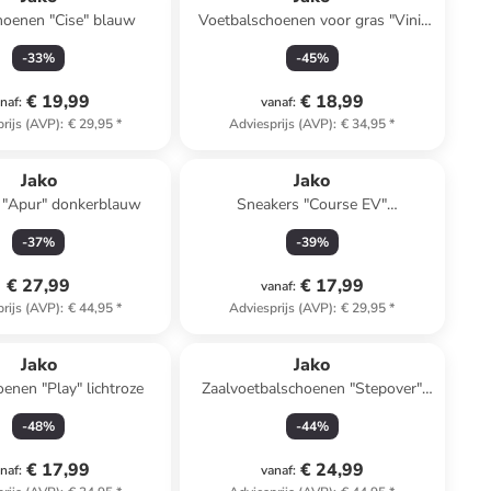
hoenen "Cise" blauw
Voetbalschoenen voor gras "Vini"
wit/rood
-
33
%
-
45
%
€ 19,99
€ 18,99
naf
:
vanaf
:
rijs (AVP)
:
€ 29,95
*
Adviesprijs (AVP)
:
€ 34,95
*
Jako
Jako
 "Apur" donkerblauw
Sneakers "Course EV"
zilverkleurig/goudkleurig
-
37
%
-
39
%
€ 27,99
€ 17,99
vanaf
:
rijs (AVP)
:
€ 44,95
*
Adviesprijs (AVP)
:
€ 29,95
*
Jako
Jako
enen "Play" lichtroze
Zaalvoetbalschoenen "Stepover"
zwart
-
48
%
-
44
%
€ 17,99
€ 24,99
naf
:
vanaf
: