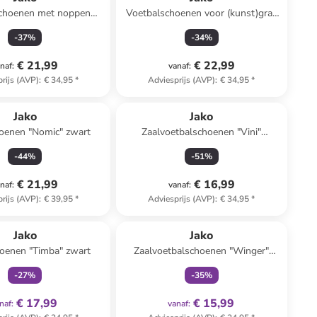
choenen met noppen
Voetbalschoenen voor (kunst)gras
zwart/groen
"Twist" blauw/geel
-
37
%
-
34
%
€ 21,99
€ 22,99
naf
:
vanaf
:
rijs (AVP)
:
€ 34,95
*
Adviesprijs (AVP)
:
€ 34,95
*
Jako
Jako
oenen "Nomic" zwart
Zaalvoetbalschoenen "Vini"
paars/zwart
-
44
%
-
51
%
€ 21,99
€ 16,99
naf
:
vanaf
:
rijs (AVP)
:
€ 39,95
*
Adviesprijs (AVP)
:
€ 34,95
*
family
exclusief
family
exclusief
Jako
Jako
oenen "Timba" zwart
Zaalvoetbalschoenen "Winger"
groen
-
27
%
-
35
%
€ 17,99
€ 15,99
naf
:
vanaf
: