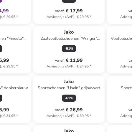
4,99
€ 17,99
vanaf
:
va
)
:
€ 29,95
*
Adviesprijs (AVP)
:
€ 29,95
*
Adviesp
o
Jako
nen "Finesto"
Zaalvoetbalschoenen "Winger"
Voetbalsch
t
donkerblauw
"T
-
51
%
6,99
€ 11,99
vanaf
:
va
)
:
€ 29,95
*
Adviesprijs (AVP)
:
€ 24,95
*
Adviesp
o
Jako
y" donkerblauw
Sportschoenen "Usain" grijs/zwart
Sport
-
61
%
8,99
€ 26,99
vanaf
:
va
)
:
€ 34,95
*
Adviesprijs (AVP)
:
€ 69,95
*
Adviesp
o
Jako