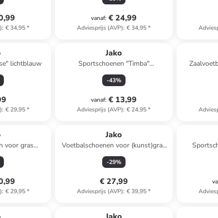
0,99
€ 24,99
vanaf
:
)
:
€ 34,95
*
Adviesprijs (AVP)
:
€ 34,95
*
Adviesp
o
Jako
se" lichtblauw
Sportschoenen "Timba"
Zaalvoet
donkerblauw
-
43
%
99
€ 13,99
vanaf
:
)
:
€ 29,95
*
Adviesprijs (AVP)
:
€ 24,95
*
Adviesp
o
Jako
n voor gras
Voetbalschoenen voor (kunst)gras
Sportsc
" zwart
"Twist" blauw/geel
-
29
%
0,99
€ 27,99
va
)
:
€ 29,95
*
Adviesprijs (AVP)
:
€ 39,95
*
Adviesp
o
Jako