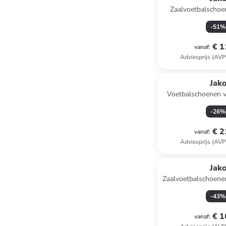
Zaalvoetbalschoe
donkerb
-
51
%
€ 1
vanaf
:
Adviesprijs (AVP
Jak
Voetbalschoenen v
"Signature" 
-
26
%
€ 2
vanaf
:
Adviesprijs (AVP
Jak
Zaalvoetbalschoenen
-
43
%
€ 1
vanaf
: