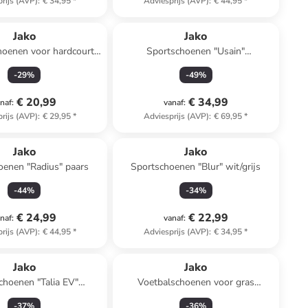
rijs (AVP)
:
€ 34,95
*
Adviesprijs (AVP)
:
€ 44,95
*
Jako
Jako
hoenen voor hardcourt
Sportschoenen "Usain"
ignature" zwart
lichtblauw/lichtroze
-
29
%
-
49
%
€ 20,99
€ 34,99
naf
:
vanaf
:
rijs (AVP)
:
€ 29,95
*
Adviesprijs (AVP)
:
€ 69,95
*
Jako
Jako
oenen "Radius" paars
Sportschoenen "Blur" wit/grijs
-
44
%
-
34
%
€ 24,99
€ 22,99
naf
:
vanaf
:
rijs (AVP)
:
€ 44,95
*
Adviesprijs (AVP)
:
€ 34,95
*
Jako
Jako
choenen "Talia EV"
Voetbalschoenen voor gras
blauw/roze
"Signature" groen
-
37
%
-
36
%