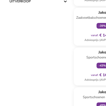
Adviesprijs (AVP
UITVERKOOP
family
ex
Jak
Zaalvoetbalschoene
-
39
%
€ 1
vanaf
:
Adviesprijs (AVP
family
ex
Jak
Sportschoene
donkerblau
-
43
%
€ 1
vanaf
:
Adviesprijs (AVP
family
ex
Jak
Sportschoenen "
-
49
%