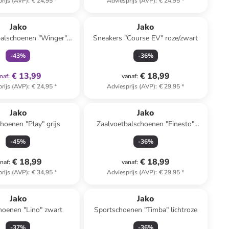
rijs (AVP)
:
€ 24,95
*
Adviesprijs (AVP)
:
€ 24,95
*
family
exclusief
Jako
Jako
balschoenen "Winger"
Sneakers "Course EV" roze/zwart
zwart
-
43
%
-
36
%
€ 13,99
€ 18,99
naf
:
vanaf
:
rijs (AVP)
:
€ 24,95
*
Adviesprijs (AVP)
:
€ 29,95
*
Jako
Jako
hoenen "Play" grijs
Zaalvoetbalschoenen "Finesto"
donkerblauw
-
45
%
-
36
%
€ 18,99
€ 18,99
naf
:
vanaf
:
rijs (AVP)
:
€ 34,95
*
Adviesprijs (AVP)
:
€ 29,95
*
Jako
Jako
hoenen "Lino" zwart
Sportschoenen "Timba" lichtroze
-
37
%
-
36
%