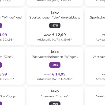
)
:
€ 24,95
*
Adviesprijs (AVP)
:
€ 69,95
*
Adviesp
clusief
o
Jako
n "Winger" geel
Sportschoenen "Lior" donkerblauw
Sportschoe
-
67
%
4,99
€ 12,99
vanaf
:
va
)
:
€ 24,95
*
Adviesprijs (AVP)
:
€ 39,95
*
Adviesp
clusief
family
exclusief
o
Jako
n "Cise"
Zaalvoetbalschoenen "Winger"
Voetbal
w/geel
oranje
tu
-
39
%
6,99
€ 14,99
vanaf
:
va
)
:
€ 29,95
*
Adviesprijs (AVP)
:
€ 24,95
*
Adviesp
clusief
o
Jako
Cise" grijs
Sneakers "Course"
Sneak
roze/donkerblauw
-
39
%