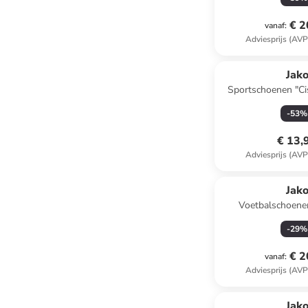
€ 2
vanaf
:
Adviesprijs (AVP
Jak
Sportschoenen "Ci
-
53
%
€ 13,
Adviesprijs (AVP
Jak
Voetbalschoene
"Signature
-
29
%
€ 2
vanaf
:
Adviesprijs (AVP
Jak