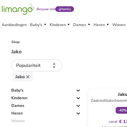
Bespaar met
family
Aanbiedingen
Baby's
Kinderen
Dames
Heren
Wonen
Shop
Jako
Populariteit
Jako
family
ex
Baby's
Jak
Kinderen
Zaalvoetbalschoene
Dames
-
43
%
Heren
Wonen
€ 1
vanaf
: