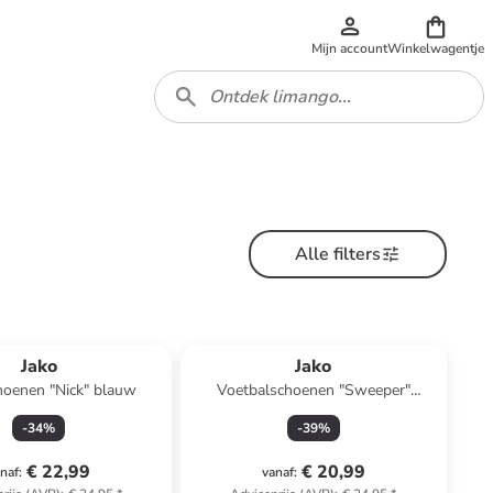
Mijn account
Winkelwagentje
Alle filters
Jako
Jako
hoenen "Nick" blauw
Voetbalschoenen "Sweeper"
goudkleurig
-
34
%
-
39
%
€ 22,99
€ 20,99
naf
:
vanaf
: