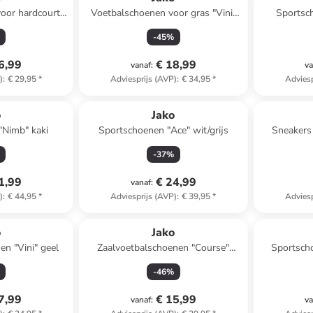
oor hardcourt
Voetbalschoenen voor gras "Vini"
Sportsc
neongroen
geel
-
45
%
6,99
€ 18,99
vanaf
:
va
)
:
€ 29,95
*
Adviesprijs (AVP)
:
€ 34,95
*
Adviesp
o
Jako
"Nimb" kaki
Sportschoenen "Ace" wit/grijs
Sneakers
-
37
%
1,99
€ 24,99
vanaf
:
)
:
€ 44,95
*
Adviesprijs (AVP)
:
€ 39,95
*
Adviesp
o
Jako
en "Vini" geel
Zaalvoetbalschoenen "Course"
Sportscho
groen/zwart
-
46
%
7,99
€ 15,99
vanaf
:
va