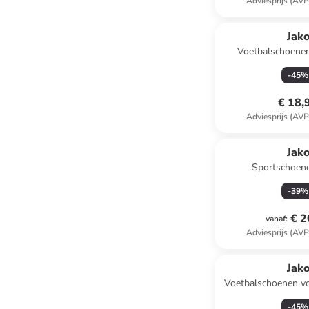
Adviesprijs (AVP
Jak
Voetbalschoene
wit/ge
-
45
%
€ 18,
Adviesprijs (AVP
Jak
Sportschoene
wit/licht
-
39
%
€ 2
vanaf
:
Adviesprijs (AVP
Jak
Voetbalschoenen vo
"Twist" zwa
-
45
%