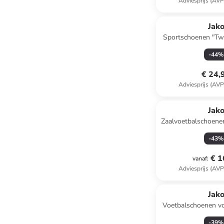
Adviesprijs (AVP
Jak
Sportschoenen "Twi
-
44
%
€ 24,
Adviesprijs (AVP
Jak
Zaalvoetbalschoenen
-
43
%
€ 1
vanaf
:
Adviesprijs (AVP
Jak
Voetbalschoenen vo
"Skill" tur
-
39
%