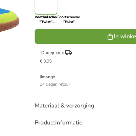
Voetbalschoenen
Sportschoenen
"Twist"
"Twist"
blauw
grijs/groen
In wink
12 augustus
€ 3,95
limango
14 dagen retour
Materiaal & verzorging
Productinformatie