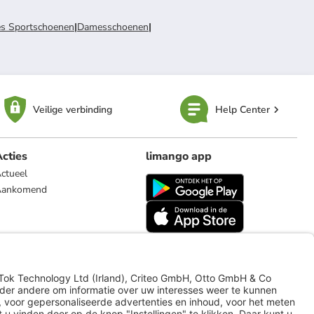
s Sportschoenen
|
Damesschoenen
|
Veilige verbinding
Help Center
cties
limango app
ctueel
Aankomend
limango.de
limango.pl