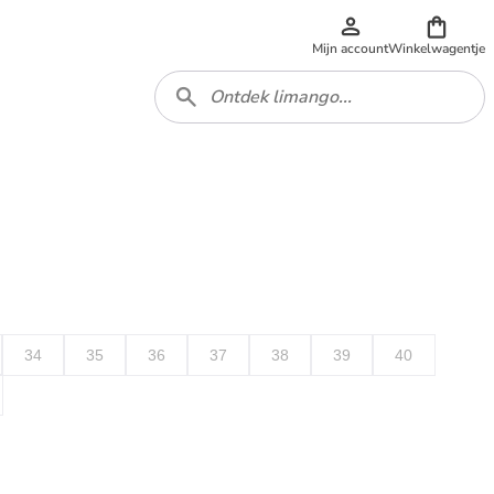
Mijn account
Winkelwagentje
34
35
36
37
38
39
40