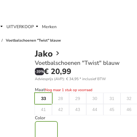
UITVERKOOP
Merken
Voetbalschoenen "Twist" blauw
Jako
Voetbalschoenen "Twist" blauw
€ 20,99
-
39
%
Adviesprijs (AVP)
:
€ 34,95
*
inclusief BTW
Maat
Nog maar 1 stuk op voorraad
33
28
29
30
31
32
41
42
43
44
45
46
Color