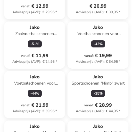
€ 12,99
€ 20,99
vanaf
:
Adviesprijs (AVP)
:
€ 29,95
*
Adviesprijs (AVP)
:
€ 39,95
*
Jako
Jako
Zaalvoetbalschoenen
Voetbalschoenen voor
"Winger" donkerblauw
hardcourt "Skill" blauw/groen
-
51
%
-
42
%
€ 11,99
€ 19,99
vanaf
:
vanaf
:
Adviesprijs (AVP)
:
€ 24,95
*
Adviesprijs (AVP)
:
€ 34,95
*
Jako
Jako
Voetbalschoenen voor
Sportschoenen "Nimb" zwart
(kunst)gras "Twist" geel/rood
-
44
%
-
35
%
€ 21,99
€ 28,99
vanaf
:
vanaf
:
Adviesprijs (AVP)
:
€ 39,95
*
Adviesprijs (AVP)
:
€ 44,95
*
Jako
Jako