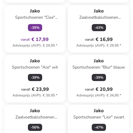
family
exclusief
Jako
Jako
Sportschoenen "Cise"
Zaalvoetbalschoenen
donkerblauw/geel
"Finesto" zwart
-
39
%
-
43
%
€ 17,99
€ 16,99
vanaf
:
vanaf
:
Adviesprijs (AVP)
:
€ 29,95
*
Adviesprijs (AVP)
:
€ 29,95
*
Jako
Jako
Sportschoenen "Ace" wit
Sportschoenen "Blur" blauw
-
39
%
-
39
%
€ 23,99
€ 20,99
vanaf
:
vanaf
:
Adviesprijs (AVP)
:
€ 39,95
*
Adviesprijs (AVP)
:
€ 34,95
*
Jako
Jako
Zaalvoetbalschoenen
Sportschoenen "Lior" zwart
"Signature" groen
-
56
%
-
47
%