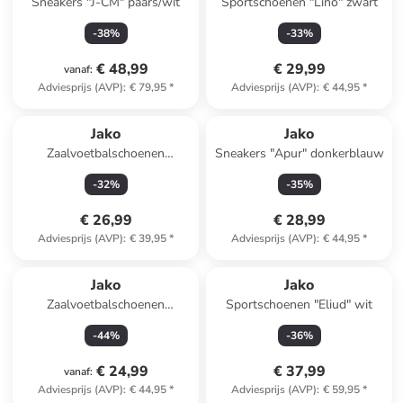
Sneakers "J-CM" paars/wit
Sportschoenen "Lino" zwart
-
38
%
-
33
%
€ 48,99
€ 29,99
vanaf
:
Adviesprijs (AVP)
:
€ 79,95
*
Adviesprijs (AVP)
:
€ 44,95
*
Jako
Jako
Zaalvoetbalschoenen
Sneakers "Apur" donkerblauw
"Stepover" blauw
-
32
%
-
35
%
€ 26,99
€ 28,99
Adviesprijs (AVP)
:
€ 39,95
*
Adviesprijs (AVP)
:
€ 44,95
*
Jako
Jako
Zaalvoetbalschoenen
Sportschoenen "Eliud" wit
"Stepover" zwart
-
44
%
-
36
%
€ 24,99
€ 37,99
vanaf
:
Adviesprijs (AVP)
:
€ 44,95
*
Adviesprijs (AVP)
:
€ 59,95
*