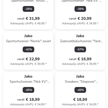
Sportschoenen "Arcus"
Sportschoenen "Nick EV"
wit/grijs
roze/zwart
-
35
%
-
39
%
€ 31,99
€ 20,99
vanaf
:
vanaf
:
Adviesprijs (AVP)
:
€ 49,95
*
Adviesprijs (AVP)
:
€ 34,95
*
Jako
Jako
Sportschoenen "Nomic" zwart
Zaalvoetbalschoenen "Yard
Pro" wit
-
42
%
-
57
%
€ 22,99
€ 16,99
vanaf
:
vanaf
:
Adviesprijs (AVP)
:
€ 39,95
*
Adviesprijs (AVP)
:
€ 39,95
*
Jako
Jako
Sportschoenen "Nick EV"
Sneakers "Stepover"
zwart/grijs
wit/groen
-
45
%
-
45
%
€ 18,99
€ 18,99
vanaf
:
Adviesprijs (AVP)
:
€ 34,95
*
Adviesprijs (AVP)
:
€ 34,95
*