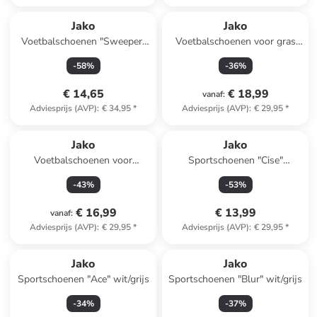
Jako
Jako
Voetbalschoenen "Sweeper"
Voetbalschoenen voor gras
goudkleurig
"Signature" groen
-
58
%
-
36
%
€ 14,65
€ 18,99
vanaf
:
Adviesprijs (AVP)
:
€ 34,95
*
Adviesprijs (AVP)
:
€ 29,95
*
Jako
Jako
Voetbalschoenen voor
Sportschoenen "Cise"
hardcourt "Signature"
lichtblauw
-
43
%
-
53
%
neongroen
€ 16,99
€ 13,99
vanaf
:
Adviesprijs (AVP)
:
€ 29,95
*
Adviesprijs (AVP)
:
€ 29,95
*
Jako
Jako
Sportschoenen "Ace" wit/grijs
Sportschoenen "Blur" wit/grijs
-
34
%
-
37
%