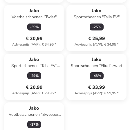
Jako
Jako
Voetbalschoenen "Twist"
Sportschoenen "Talia EV"
blauw
blauw/roze
-
39
%
-
25
%
€ 20,99
€ 25,99
Adviesprijs (AVP)
:
€ 34,95
*
Adviesprijs (AVP)
:
€ 34,95
*
Jako
Jako
Sportschoenen "Talia EV"
Sportschoenen "Eliud" zwart
donkerblauw/groen
-
29
%
-
43
%
€ 20,99
€ 33,99
Adviesprijs (AVP)
:
€ 29,95
*
Adviesprijs (AVP)
:
€ 59,95
*
Jako
Voetbalschoenen "Sweeper"
blauw
-
37
%