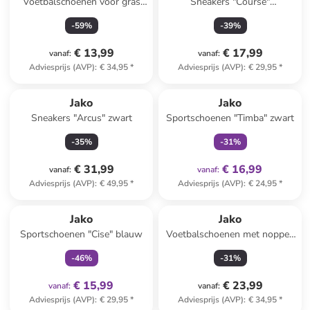
Voetbalschoenen voor gras
Sneakers "Course"
"Vini" zwart/roze
roze/donkerblauw
-
59
%
-
39
%
€ 13,99
€ 17,99
vanaf
:
vanaf
:
Adviesprijs (AVP)
:
€ 34,95
*
Adviesprijs (AVP)
:
€ 29,95
*
family
exclusief
Jako
Jako
Sneakers "Arcus" zwart
Sportschoenen "Timba" zwart
-
35
%
-
31
%
€ 31,99
€ 16,99
vanaf
:
vanaf
:
Adviesprijs (AVP)
:
€ 49,95
*
Adviesprijs (AVP)
:
€ 24,95
*
family
exclusief
Jako
Jako
Sportschoenen "Cise" blauw
Voetbalschoenen met noppen
zwart/groen
-
46
%
-
31
%
€ 15,99
€ 23,99
vanaf
:
vanaf
:
Adviesprijs (AVP)
:
€ 29,95
*
Adviesprijs (AVP)
:
€ 34,95
*