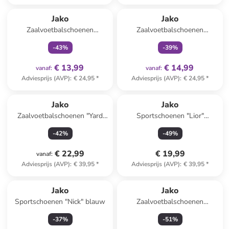
family
exclusief
family
exclusief
Jako
Jako
Zaalvoetbalschoenen
Zaalvoetbalschoenen
"Winger" geel
"Winger" oranje
-
43
%
-
39
%
€ 13,99
€ 14,99
vanaf
:
vanaf
:
Adviesprijs (AVP)
:
€ 24,95
*
Adviesprijs (AVP)
:
€ 24,95
*
Jako
Jako
Zaalvoetbalschoenen "Yard
Sportschoenen "Lior"
Pro" zwart
donkerblauw
-
42
%
-
49
%
€ 22,99
€ 19,99
vanaf
:
Adviesprijs (AVP)
:
€ 39,95
*
Adviesprijs (AVP)
:
€ 39,95
*
Jako
Jako
Sportschoenen "Nick" blauw
Zaalvoetbalschoenen
"Winger" donkerblauw
-
37
%
-
51
%