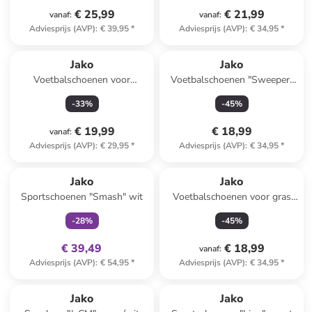
€ 25,99
€ 21,99
vanaf
:
vanaf
:
Adviesprijs (AVP)
:
€ 39,95
*
Adviesprijs (AVP)
:
€ 34,95
*
Jako
Jako
Voetbalschoenen voor
Voetbalschoenen "Sweeper"
(kunst)gras "Course"
wit/geel
-
33
%
-
45
%
blauw/geel
€ 19,99
€ 18,99
vanaf
:
Adviesprijs (AVP)
:
€ 29,95
*
Adviesprijs (AVP)
:
€ 34,95
*
family
exclusief
Jako
Jako
Sportschoenen "Smash" wit
Voetbalschoenen voor gras
"Vini" geel
-
28
%
-
45
%
€ 39,49
€ 18,99
vanaf
:
Adviesprijs (AVP)
:
€ 54,95
*
Adviesprijs (AVP)
:
€ 34,95
*
Jako
Jako