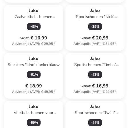
Jako
Jako
Zaalvoetbalschoenen
Sportschoenen "Nick"
"Finesto" geel
wit/lichtblauw
-
43
%
-
39
%
€ 16,99
€ 20,99
vanaf
:
vanaf
:
Adviesprijs (AVP)
:
€ 29,95
*
Adviesprijs (AVP)
:
€ 34,95
*
Jako
Jako
Sneakers "Linc" donkerblauw
Sportschoenen "Timba"
lichtroze
-
61
%
-
43
%
€ 18,99
€ 16,99
vanaf
:
Adviesprijs (AVP)
:
€ 49,95
*
Adviesprijs (AVP)
:
€ 29,95
*
Jako
Jako
Voetbalschoenen voor
Sportschoenen "Twist"
hardcourt "Skill" turquoise
grijs/groen
-
59
%
-
44
%