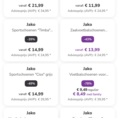
€ 21,99
€ 11,99
vanaf
:
vanaf
:
Adviesprijs (AVP)
:
€ 34,95
*
Adviesprijs (AVP)
:
€ 24,95
*
family
exclusief
Jako
Jako
Sportschoenen "Timba"
Zaalvoetbalschoenen
donkerblauw
"Winger" zwart
-
39
%
-
43
%
€ 14,99
€ 13,99
vanaf
:
vanaf
:
Adviesprijs (AVP)
:
€ 24,95
*
Adviesprijs (AVP)
:
€ 24,95
*
family
korting
Jako
Jako
Sportschoenen "Cise" grijs
Voetbalschoenen voor
(kunst)gras "Twist" geel/rood
-
49
%
-
78
%
€ 9,49
regulier
€ 14,99
€ 8,49
vanaf
:
met family
Adviesprijs (AVP)
:
€ 29,95
*
Adviesprijs (AVP)
:
€ 39,95
*
Jako
Jako