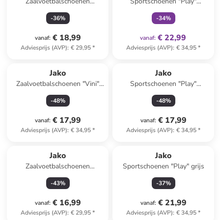
Zaalvoetbalschoenen
Sportschoenen "Play"
"Finesto" donkerblauw
donkerblauw
-
36
%
-
34
%
€ 18,99
€ 22,99
vanaf
:
vanaf
:
Adviesprijs (AVP)
:
€ 29,95
*
Adviesprijs (AVP)
:
€ 34,95
*
Jako
Jako
Zaalvoetbalschoenen "Vini"
Sportschoenen "Play"
geel
lichtroze
-
48
%
-
48
%
€ 17,99
€ 17,99
vanaf
:
vanaf
:
Adviesprijs (AVP)
:
€ 34,95
*
Adviesprijs (AVP)
:
€ 34,95
*
Jako
Jako
Zaalvoetbalschoenen
Sportschoenen "Play" grijs
"Finesto" roze
-
43
%
-
37
%
€ 16,99
€ 21,99
vanaf
:
vanaf
:
Adviesprijs (AVP)
:
€ 29,95
*
Adviesprijs (AVP)
:
€ 34,95
*