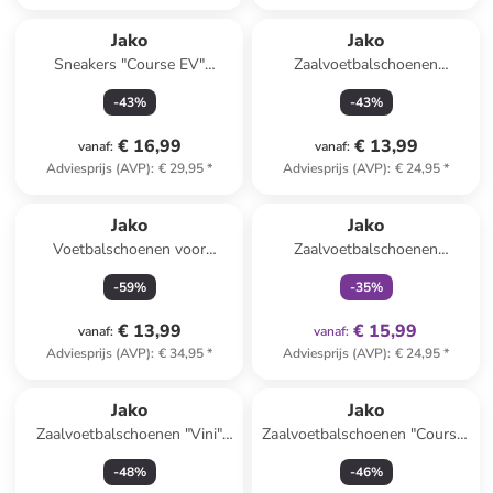
Jako
Jako
Sneakers "Course EV"
Zaalvoetbalschoenen
zilverkleurig/goudkleurig
"Winger" roze
-
43
%
-
43
%
€ 16,99
€ 13,99
vanaf
:
vanaf
:
Adviesprijs (AVP)
:
€ 29,95
*
Adviesprijs (AVP)
:
€ 24,95
*
family
exclusief
Jako
Jako
Voetbalschoenen voor
Zaalvoetbalschoenen
(kunst)gras "Skill" roze
"Winger" groen
-
59
%
-
35
%
€ 13,99
€ 15,99
vanaf
:
vanaf
:
Adviesprijs (AVP)
:
€ 34,95
*
Adviesprijs (AVP)
:
€ 24,95
*
Jako
Jako
Zaalvoetbalschoenen "Vini"
Zaalvoetbalschoenen "Course"
lichtblauw
groen/zwart
-
48
%
-
46
%