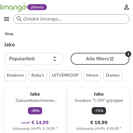
family
Shop
Jako
1
Populariteit
Alle filters
Kinderen
Baby's
UITVERKOOP
Heren
Dames
family
exclusief
Jako
Jako
Zaalvoetbalschoenen
Sneakers "J-CM" grijs/geel
"Winger" rood
-
39
%
-
71
%
€ 14,99
€ 19,99
vanaf
:
Adviesprijs (AVP)
:
€ 24,95
*
Adviesprijs (AVP)
:
€ 69,95
*