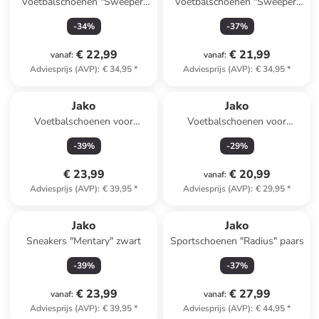
Voetbalschoenen "Sweeper"
Voetbalschoenen "Sweeper"
turquoise/groen
goudkleurig
-
34
%
-
37
%
€ 22,99
€ 21,99
vanaf
:
vanaf
:
Adviesprijs (AVP)
:
€ 34,95
*
Adviesprijs (AVP)
:
€ 34,95
*
Jako
Jako
Voetbalschoenen voor
Voetbalschoenen voor
(kunst)gras "Skill" blauw
hardcourt "Signature" zwart
-
39
%
-
29
%
€ 23,99
€ 20,99
vanaf
:
Adviesprijs (AVP)
:
€ 39,95
*
Adviesprijs (AVP)
:
€ 29,95
*
Jako
Jako
Sneakers "Mentary" zwart
Sportschoenen "Radius" paars
-
39
%
-
37
%
€ 23,99
€ 27,99
vanaf
:
vanaf
:
Adviesprijs (AVP)
:
€ 39,95
*
Adviesprijs (AVP)
:
€ 44,95
*