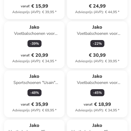
€ 15,99
€ 24,99
vanaf
:
Adviesprijs (AVP)
:
€ 39,95
*
Adviesprijs (AVP)
:
€ 44,95
*
Jako
Jako
Voetbalschoenen voor
Voetbalschoenen voor
(kunst)gras "Skill" turquoise
(kunst)gras "Twist"
-
39
%
-
22
%
blauw/geel
€ 20,99
€ 30,99
vanaf
:
Adviesprijs (AVP)
:
€ 34,95
*
Adviesprijs (AVP)
:
€ 39,95
*
Jako
Jako
Sportschoenen "Usain"
Voetbalschoenen voor
lichtblauw/lichtroze
(kunst)gras "Twist"
-
48
%
-
45
%
zwart/groen
€ 35,99
€ 18,99
vanaf
:
vanaf
:
Adviesprijs (AVP)
:
€ 69,95
*
Adviesprijs (AVP)
:
€ 34,95
*
Jako
Jako