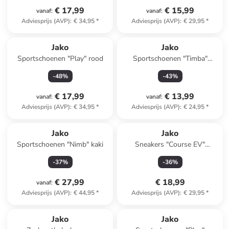
€ 17,99
€ 15,99
vanaf
:
vanaf
:
Adviesprijs (AVP)
:
€ 34,95
*
Adviesprijs (AVP)
:
€ 29,95
*
Jako
Jako
Sportschoenen "Play" rood
Sportschoenen "Timba"
donkerblauw
-
48
%
-
43
%
€ 17,99
€ 13,99
vanaf
:
vanaf
:
Adviesprijs (AVP)
:
€ 34,95
*
Adviesprijs (AVP)
:
€ 24,95
*
Jako
Jako
Sportschoenen "Nimb" kaki
Sneakers "Course EV"
roze/zwart
-
37
%
-
36
%
€ 27,99
€ 18,99
vanaf
:
Adviesprijs (AVP)
:
€ 44,95
*
Adviesprijs (AVP)
:
€ 29,95
*
family
exclusief
Jako
Jako