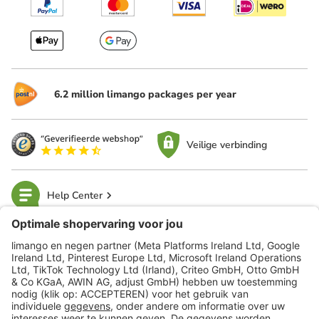
6.2 million limango packages per year
Veilige verbinding
Help Center
limango
Veilig winkelen
Klantenservice