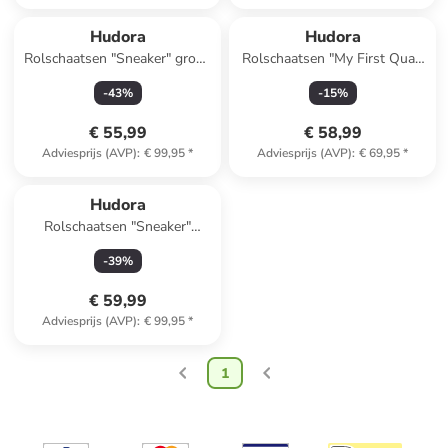
Hudora
Hudora
Rolschaatsen "Sneaker" groen
Rolschaatsen "My First Quad
- vanaf 5 jaar
led" rood - vanaf 3 jaar
-
43
%
-
15
%
€ 55,99
€ 58,99
Adviesprijs (AVP)
:
€ 99,95
*
Adviesprijs (AVP)
:
€ 69,95
*
Hudora
Rolschaatsen "Sneaker"
donkerblauw
-
39
%
€ 59,99
Adviesprijs (AVP)
:
€ 99,95
*
1