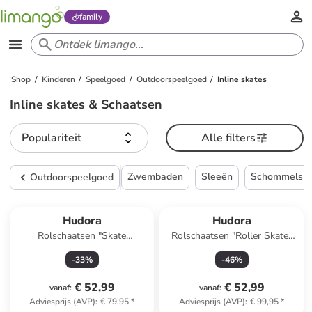
family
Shop
Kinderen
Speelgoed
Outdoorspeelgoed
Inline skates
Inline skates & Schaatsen
Populariteit
Alle filters
Zwembaden
Sleeën
Schommels
Outdoorspeelgoed
Hudora
Hudora
Rolschaatsen "Skate
Rolschaatsen "Roller Skate"
Wonders" lichtblauw/lichtroze
lichtroze - vanaf 5 jaar
-
33
%
-
46
%
€ 52,99
€ 52,99
vanaf
:
vanaf
:
Adviesprijs (AVP)
:
€ 79,95
*
Adviesprijs (AVP)
:
€ 99,95
*