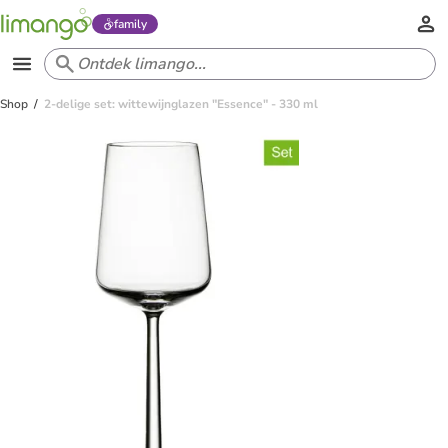
family
Shop
2-delige set: wittewijnglazen "Essence" - 330 ml