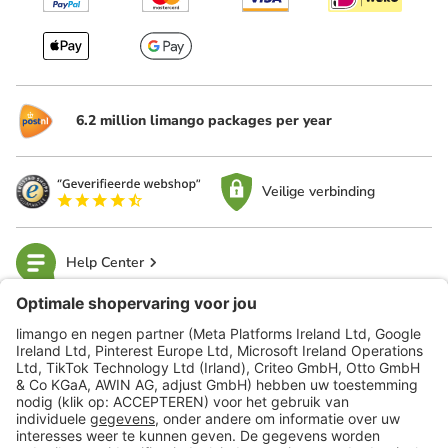
6.2 million limango packages per year
Veilige verbinding
Help Center
limango
Veilig winkelen
Klantenservice