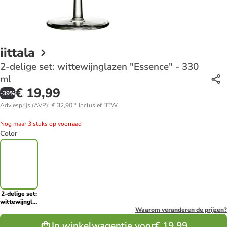
iittala
2-delige set: wittewijnglazen "Essence" - 330
ml
€ 19,99
-
39
%
Adviesprijs (AVP)
:
€ 32,90
*
inclusief BTW
Nog maar 3 stuks op voorraad
Color
2-delige set:
wittewijnglazen
"Essence" -
Waarom veranderen de prijzen?
330 ml
In winkelwagentje voor
€ 19,99